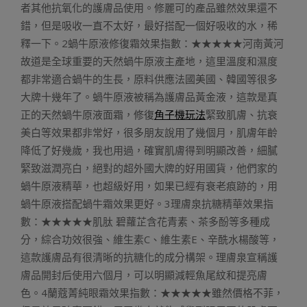
者其他抗氧化的護膚品使用。修麗可的產品雖然效果還不
錯，但是吸收一直不太好，最好搭配一個好吸收的水，稀
釋一下。2蝸牛原液修復霜效果指數：★★★★★河南黃河
故道是全球重要的天然蝸牛原液主產地，這里溫度和濕度
都非常適合蝸牛的生長，原料供應法國美國、韓國等很多
大牌十幾年了。蝸牛原液被稱為護膚品黃金液，這款是真
正的天然蝸牛原液面霜，修復
角子機玩法
緊致肌膚、抗衰
美白等效果都非常好，很多朋友說用了幾個月，肌膚年齡
降低了好幾歲，我也用過，確實肌膚得到明顯改善，細膩
緊致滋潤亮白，絕對的超外國大牌的好用國貨，他們家的
蝸牛原液精華，也超級好用，如果已經有衰老痕跡的，用
蝸牛原液搭配蝸牛霜效果更好。3理膚泉抗糖精華效果指
數：★★★★★肌肽 碧蘿芷含花青素、茶多酚等多種成
分，綜合功效很強、維生素C、維生素E、辛酰水楊酸等，
這款護膚品有很清晰的抗糖化的成分構架。理膚泉宣稱護
膚品開封后使用六個月，可以明顯減輕魚尾紋和提亮膚
色。4蘭蔻菁純眼霜效果指數：★★★★★雖然價格不菲，