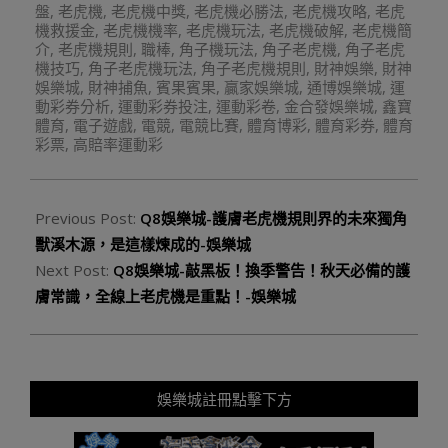
盤
,
老虎機
,
老虎機中獎
,
老虎機必勝法
,
老虎機攻略
,
老虎
機救援金
,
老虎機機率
,
老虎機玩法
,
老虎機破解
,
老虎機簡
介
,
老虎機規則
,
職棒
,
角子機玩法
,
角子老虎機
,
角子老虎
機技巧
,
角子老虎機玩法
,
角子老虎機規則
,
財神娛樂
,
財神
娛樂城
,
財神捕魚
,
賓果賓果
,
贏家娛樂城
,
通博娛樂城
,
運
動彩券分析
,
運動彩券投注
,
運動彩卷
,
金合發娛樂城
,
鑫寶
體育
,
電子遊戲
,
電競
,
電競比賽
,
體育博彩
,
體育彩券
,
體育
彩票
,
高賠率運動彩
Previous Post:
Q8娛樂城-護膚老虎機規則界的未來獨角
獸溪木源，是這樣煉成的-娛樂城
Next Post:
Q8娛樂城-敲黑板！換季警告！秋天必備的護
膚常識，全線上老虎機是重點！-娛樂城
娛樂城註冊點擊下方