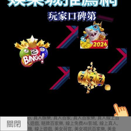
玩運彩投注
2024-
By:
娛樂小編
On:
2024 年 1 月 8 日
In:
Q8娛樂
01-
城遊戲攻略
Tagged:
539
,
BNG老虎機
,
BS老虎機
,
08
leo娛樂
,
leo娛樂城
,
mlb美金盤口
,
nba
,
PNG老虎機
,
Q8
娛樂城
,
QT電子
,
RTG電子遊戲
,
super體育
,
TC娛樂城
,
TT老虎機
,
TZ娛樂城
,
九州娛樂城
,
今彩539
,
免費影片
,
六
合彩
,
劈魚來了
,
博狗電子
,
即時比分
,
即時視訊開牌
,
台灣
彩券
,
吃角子老虎
,
吃角子老虎攻略
,
報馬仔
,
夢幻真人
,
大
樂透
,
威力彩
,
娛樂城
,
娛樂城優惠
,
娛樂城推薦
,
娛樂城註
冊優惠活動
,
娛樂城註冊送300
,
娛樂城送註冊金
,
娛樂城
體驗金
,
完美娛樂城
,
彩票
,
捕魚大亨
,
捕魚機
,
捕魚遊戲
,
捕
魚達人
,
時時彩
,
極速百家樂
,
歐博APP
,
歐博百家樂
,
歐博
真人
,
沙龍真人
,
淘金娛樂
,
淘金娛樂城
,
澳門百家樂玩法
,
王者捕魚
,
玖天娛樂城
,
玩運彩
,
瘋狂百家樂
,
百家樂
,
百家
樂必勝術
,
百家樂技巧
,
百家樂技巧教學
,
百家樂教學
,
百家
樂機率
,
百家樂玩法
,
百家樂破解
,
百家樂破解程式下載
,
百
家樂算牌
,
百家樂賺錢
,
百家樂贏錢公式
,
百家樂預測
,
百家
樂預測app
,
真人娛樂
,
真人百家
,
真人百家樂
,
真人線上百
關閉
家樂
,
真人遊戲
,
瞇牌百家樂
,
線上免費AV影城
,
線上真人
,
線上老虎機
,
線上遊戲
,
美女荷官
,
美女視訊百家樂
,
美金