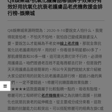
Q8娛樂城-抗氧化護膚品哪個牌子效果好有
Menu
效好用抗氧化抗衰老護膚品老虎機救援金排
行榜-娛樂城
Q8娛樂城來源時間為：2020-9-10要說女人怕什么，我覺
得就是怕老，不怕天不怕地，就怕自己變成黃臉婆沒人
要。要說怎么才能稱為不老女神
線上老虎機
，那就全靠抗
氧化抗老護膚用的早，用的好。你看很多明星都60多了，
那肌膚簡直和30多一樣，這可是光靠打針不行的，必須得
用護膚品。咱們普通老百姓不能每周都去打針，但是我們
天天用護膚品是很簡單的。所以今天我們就給大家介紹被
大家公認好用的抗氧化抗老護膚品排行榜，超過25歲的美
女們，一定不要錯過。1修麗可抗糖面霜效果指數：
★★★★★這款面霜屬于比較黏稠一點的，吸收有點慢。
修麗可的工程師把它
老虎機機率
稱之為抗糖化面膜，抗糖
化也就是抗衰老的延伸概念，從主要成分成分來看，這款
面霜的抗皺能力比較突出。可以搭配修麗可的經典左旋C或