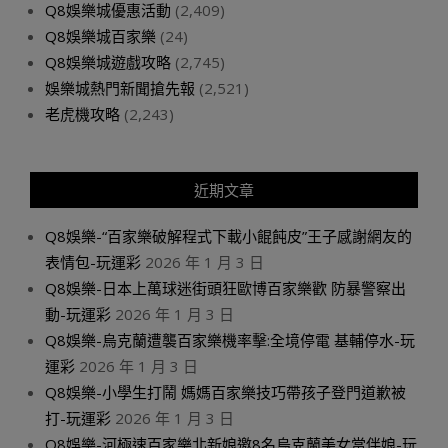
Q8娛樂城優惠活動
(2,409)
Q8娛樂城百家樂
(24)
Q8娛樂城遊戲攻略
(2,745)
娛樂城熱門新聞搶先報
(2,521)
老虎機攻略
(2,243)
近期文章
Q8娛樂-“百家樂破解程式下載小餛飩皮”王子感謝網友的
表情包-玩運彩
2026 年 1 月 3 日
Q8娛樂-日本上萬球迷街頭狂歐博百家樂歡 防暴警察出
動-玩運彩
2026 年 1 月 3 日
Q8娛樂-烏克蘭遭襲百家樂機率擊:全境停電 基輔停水-玩
運彩
2026 年 1 月 3 日
Q8娛樂-小學生打鬧 媽媽百家樂技巧帶孩子登門道歉被
打-玩運彩
2026 年 1 月 3 日
Q8娛樂-河極速百家樂北新娘邀8名烏克蘭美女當伴娘-玩