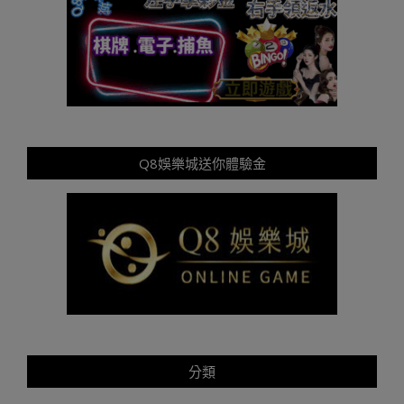
Q8娛樂城送你體驗金
分類