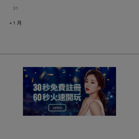
31
« 1 月