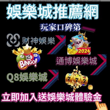
學
,
百家樂機率
,
百家樂玩法
,
百家樂破解
,
百家樂破解程式
下載
,
百家樂算牌
,
百家樂賺錢
,
百家樂贏錢公式
,
百家樂預
測
,
百家樂預測app
,
真人娛樂
,
真人百家
,
真人百家樂
,
真
人線上百家樂
,
真人遊戲
,
瞇牌百家樂
,
線上玩運彩
,
線上真
人
,
線上老虎機
,
線上遊戲
,
美女百家樂
,
美女真人視訊
,
美
金盤
,
老虎機
,
老虎機中獎
,
老虎機必勝法
,
老虎機攻略
,
老
虎機救援金
,
老虎機機率
,
老虎機玩法
,
老虎機破解
,
老虎機
簡介
,
老虎機規則
,
職棒
,
角子機玩法
,
角子老虎機
,
角子老
虎機技巧
,
角子老虎機玩法
,
角子老虎機規則
,
財神娛樂
,
財
神娛樂城
,
賓果賓果
,
贏家娛樂城
,
足球聯賽
,
通博娛樂
,
通
博娛樂城
,
運動彩券分析
,
運動彩卷
,
運彩中獎查詢
,
運彩免
費分析
,
運彩報馬仔
,
運彩直播
,
金合發娛樂城
,
鑫寶體育
,
電子遊戲
,
電競
,
韓國職棒直播玩運彩
,
體育博彩
,
體育彩
券
,
體育彩票
,
體育賽事直播
Previous Post:
Q8娛樂城-樂港再起人事風波熱血三國2
研娛樂城推薦發集體出走
Next Post:
Q8娛樂城-《內莉方舟》上架：打磚塊背后或
運彩直播許還有故事-玩運彩