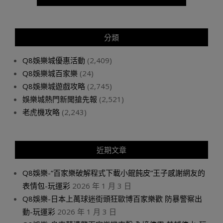
分類
Q8娛樂城優惠活動
(2,409)
Q8娛樂城百家樂
(24)
Q8娛樂城遊戲攻略
(2,745)
娛樂城熱門新聞搶先報
(2,521)
老虎機攻略
(2,243)
近期文章
Q8娛樂-“百家樂破解程式下載小餛飩皮”王子感謝網友的
表情包-玩運彩
2026 年 1 月 3 日
Q8娛樂-日本上萬球迷街頭狂歐博百家樂歡 防暴警察出
動-玩運彩
2026 年 1 月 3 日