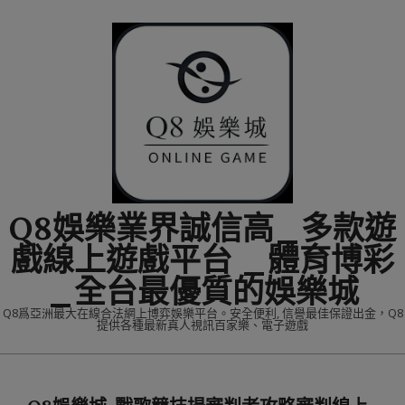
Skip
to
content
Q8娛樂業界誠信高_多款遊
戲線上遊戲平台 _體育博彩
_全台最優質的娛樂城
Q8爲亞洲最大在線合法網上博弈娛樂平台。安全便利, 信譽最佳保證出金，Q8
提供各種最新真人視訊百家樂、電子遊戲
Primary
Navigation