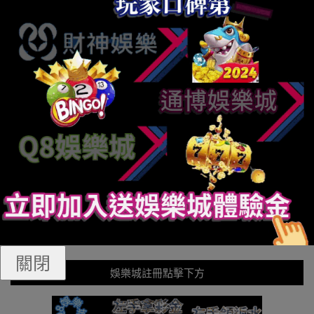
虎機中獎
,
老虎機必勝法
,
老虎機攻略
,
老虎機救援金
,
老虎機機率
,
老虎機玩法
,
老虎機破解
,
老虎機簡介
,
老虎機規則
,
職棒
,
角子機玩
法
,
角子老虎機
,
角子老虎機技巧
,
角子老虎機玩法
,
角子老虎機規
則
,
財神娛樂
,
財神娛樂城
,
賓果賓果
,
贏家娛樂城
,
足球聯賽
,
通博娛
樂城
,
運動彩券分析
,
運動彩卷
,
金合發娛樂城
,
鑫寶體育
,
電子遊戲
,
電競
,
體育博彩
,
體育彩券
,
體育彩票
,
體育賽事直播
Previous Post:
Q8娛樂城-《TERA》手游版《T2》公布仍由
Nexon代娛樂城體驗理運營
Next Post:
Q8娛樂城-從零開始的異世界生活幼拉姆陣容真人娛樂
城搭配推薦幼拉姆陣容及玩法攻略
關閉
娛樂城註冊點擊下方