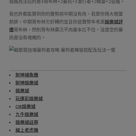
我路西法玩的是4哥布林+2審訊+3潛行者+2精靈+2惡魔。
我也許都能猜到你的聲勢前中期沒有肉，若是你用大樹當
前排，中期哥布林欠好轉的並且你這聲勢年老是
娛樂城評
價
哥布林，然則哥布林廣泛不肉基本扛不住。沒虛空的審
訊是沒有魂魄的。
財神捕魚機
財神娛樂城
娛樂城
玩運彩娛樂城
Q8娛樂城
九牛娛樂城
娛樂城註冊
線上老虎機