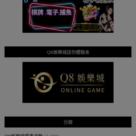
Q8娛樂城送你體驗金
分類