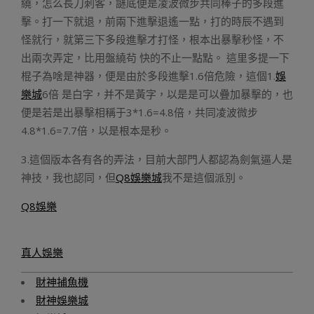
繞，怎么長刀刺客，謎底便是凌波微步共同棒子的多段進
擊。打一下就退，前兩下進擊退遙一點，打的時辰不遇到
怪就行，就第三下多段進擊才打怪，根本出暴擊秒怪，不
出兩次弄定，比用盤繞茍 快的不止一點點。 這里多提一下
棍子為啥是神器，便是由於多段進擊1.6倍危險，這個1.
娛
樂城
6倍 是白字，并不是黃字，以是是可以疊加暴擊的，也
便是若是出暴擊相稱于3*1.6=4.8倍，共同凌波微步
4.8*1.6=7.7倍，以是根本是秒。
3.這個版本各有各的弄法，目前大部門人都認為劍氣逼人是
神技，我也認同，但
Q8娛樂城
我不是這個派別。
Q8娛樂
真人娛樂
財神捕魚機
財神娛樂城