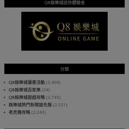
Q8娛樂城送你體驗金
分類
Q8娛樂城優惠活動
(2,409)
Q8娛樂城百家樂
(24)
Q8娛樂城遊戲攻略
(2,745)
娛樂城熱門新聞搶先報
(2,521)
老虎機攻略
(2,243)