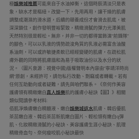
極
娛樂城推薦
可能來自于水油掉衡，這個時辰清淡只是表
象，缺水才是樞紐。改變一下，先用再用，讓干燥的肌膚
調整成潮濕的滑水道，后續的頤養成份才會滑去肌底，被
深深鎖住，創作發明豐裕緊致，精緻滑膩的彈力光澤美肌
天然特別很是輕松。無非，并非一切的都得當飾演“前鋒隊”
的腳色，可以以乳液的情勢疏浚角質的乳液必需富含油酸
系油劑，可以或許敏捷柔軟已經經變硬的肌膚，在疏松肌
膚外觀的同時將肌膚諧和為易于吸取油份以及水分的狀
況。（圖片泉源：視覺中國)版權聲明本內容由“寧靖洋時尚
網“原創，未經許可，請勿私行改動、剽竊或者轉載。若有
任何互助動向或者疑難，請先與咱們聯系。《奈何作美容
護膚領有精緻嫩白
真人娛樂
肌的護膚小秘訣【圖】》相關
類似閱讀參考材料:
佰肌凈煥膚嫩白精髓液、嫩白
娛樂城返水
肌膚、韓后優肌
茶蕊嫩白液、韓后茶蕊新肌嫩白圖片、輕松領有嫩白q彈
肌、化妝精緻滑膩的小秘訣、美容護膚生涯小秘訣、肌理
精緻骨血勻、奈何瘦咬肌小秘訣最快