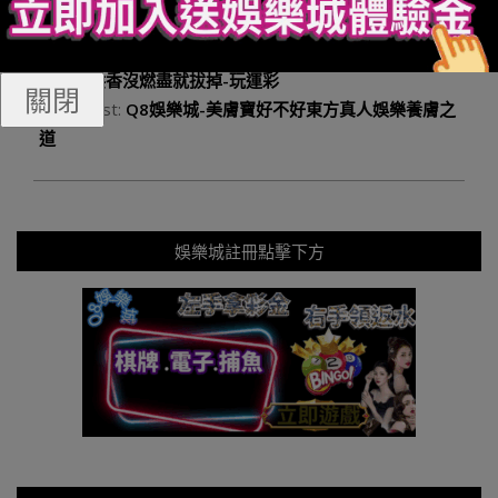
Previous Post:
Q8娛樂-景區回應游客百家樂破解程式下
載花錢供香沒燃盡就拔掉-玩運彩
關閉
Next Post:
Q8娛樂城-美膚寶好不好東方真人娛樂養膚之
道
娛樂城註冊點擊下方