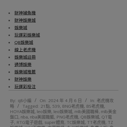
財神捕魚機
財神娛樂城
娛樂城
玩運彩娛樂城
Q8娛樂城
線上老虎機
娛樂城註冊
通博娛樂
娛樂城推薦
財神娛樂
玩運彩投注
2024-
By:
q8小編
On:
2024 年 4 月 6 日
In:
老虎機攻
04-
略
Tagged:
21點
,
539
,
BNG老虎機
,
BS老虎機
,
06
HOYA娛樂城
,
leo娛樂
,
leo娛樂城
,
mlb美國職棒
,
mlb美金
盤口
,
nba
,
nba美國職籃
,
PNG老虎機
,
Q8娛樂城
,
QT電
子
,
RTG電子遊戲
,
super體育
,
TC娛樂城
,
TT老虎機
,
TZ