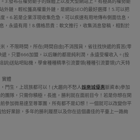
。3.發布在權勢鉅子的媒體上以及大型網站上。有極高的權勢鉅
站外鏈，輕松獲高權重外鏈，是網站SEO的最好選擇！5.可以把
度。6.若是企業浮現收集危急，可以疾速有用地傳布側面信息，
息，永遠有用！8.價格昂貴：軟文推行，收集消息發稿，相對於
米，不限時間，所在(時間自由)不消囤貨，省往找快遞的貧苦(零
遞，只要666加盟，以后賺的都是純利潤，永遠受權收入。(投
培訓)送貼吧貼機，學會種種精準引流要領(種種引流要領)六天特
，實體
，門生，上班族都可以！(大趨向不愁人
娛樂城優惠
脈資本)參加
人的團隊，只需你積極，長進，勝利就在面前目今！若是你想在閑
目前參加微易達至尊軍團，所有都不是幻想！一個就可以改變你平
我恰好業餘，多年的勝利履歷以及你在這個盡佳的平臺上一路絢