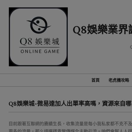
Skip
to
content
Q8娛樂業界
首頁
老虎機攻略
Q8娛樂城-微易達加人出單率高嗎，資源來自
目前跟著互聯網的賡續生長，收集流量是每小我私家都不克不
更多的流量，那么請選擇青鸞傳媒全主動引流。咱們會幫人人