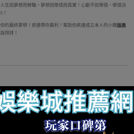
！人生因夢想而鮮豔，夢想因舉措而真實！心動不如舉措，舉措決
S！
詣你的最終夢想！疾速帶你贏利！幫助你疾速成立本人的小團
娛樂
業說拜拜！