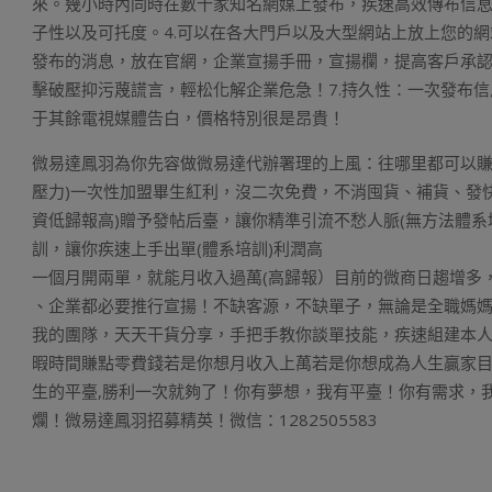
來。幾小時內同時在數十家知名網媒上發布，疾速高效傳布信息
子性以及可托度。4.可以在各大門戶以及大型網站上放上您的網
發布的消息，放在官網，企業宣揚手冊，宣揚欄，提高客戶承認
擊破壓抑污蔑謊言，輕松化解企業危急！7.持久性：一次發布信
于其餘電視媒體告白，價格特別很是昂貴！
微易達鳳羽為你先容做微易達代辦署理的上風：往哪里都可以賺
壓力)一次性加盟畢生紅利，沒二次免費，不消囤貨、補貨、發快
資低歸報高)贈予發帖后臺，讓你精準引流不愁人脈(無方法體系
訓，讓你疾速上手出單(體系培訓)利潤高
一個月開兩單，就能月收入過萬(高歸報）目前的微商日趨增多
、企業都必要推行宣揚！不缺客源，不缺單子，無論是全職媽媽
我的團隊，天天干貨分享，手把手教你談單技能，疾速組建本
暇時間賺點零費錢若是你想月收入上萬若是你想成為人生贏家
生的平臺,勝利一次就夠了！你有夢想，我有平臺！你有需求，
爛！微易達鳳羽招募精英！微信：1282505583