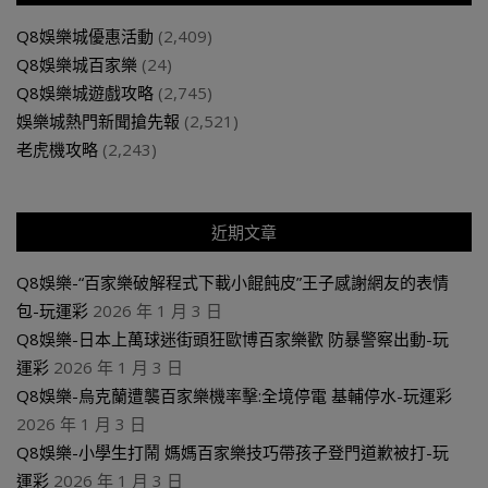
Q8娛樂城優惠活動
(2,409)
Q8娛樂城百家樂
(24)
Q8娛樂城遊戲攻略
(2,745)
娛樂城熱門新聞搶先報
(2,521)
老虎機攻略
(2,243)
近期文章
Q8娛樂-“百家樂破解程式下載小餛飩皮”王子感謝網友的表情
包-玩運彩
2026 年 1 月 3 日
Q8娛樂-日本上萬球迷街頭狂歐博百家樂歡 防暴警察出動-玩
運彩
2026 年 1 月 3 日
Q8娛樂-烏克蘭遭襲百家樂機率擊:全境停電 基輔停水-玩運彩
2026 年 1 月 3 日
Q8娛樂-小學生打鬧 媽媽百家樂技巧帶孩子登門道歉被打-玩
運彩
2026 年 1 月 3 日