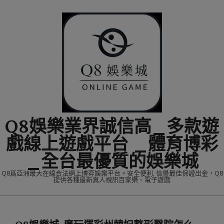
Skip
to
content
Q8娛樂業界誠信高_多款遊
戲線上遊戲平台 _體育博彩
_全台最優質的娛樂城
Q8爲亞洲最大在線合法網上博弈娛樂平台。安全便利, 信譽最佳保證出金，Q8
提供各種最新真人視訊百家樂、電子遊戲
Primary
Navigation