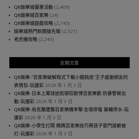
Q8娛樂城優惠活動
(2,409)
Q8娛樂城百家樂
(24)
Q8娛樂城遊戲攻略
(2,745)
娛樂城熱門新聞搶先報
(2,521)
老虎機攻略
(2,243)
近期文章
Q8娛樂-“百家樂破解程式下載小餛飩皮”王子感謝網友的
表情包-玩運彩
2026 年 1 月 3 日
Q8娛樂-日本上萬球迷街頭狂歐博百家樂歡 防暴警察出
動-玩運彩
2026 年 1 月 3 日
Q8娛樂-烏克蘭遭襲百家樂機率擊:全境停電 基輔停水-玩
運彩
2026 年 1 月 3 日
Q8娛樂-小學生打鬧 媽媽百家樂技巧帶孩子登門道歉被
打-玩運彩
2026 年 1 月 3 日