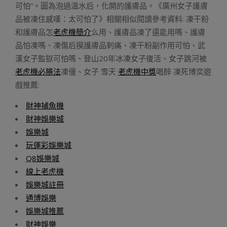
可怕”。圖為泡過溫水后，化開的護膚品。《廣州女子護膚
品被凍住感嘆：太可怕了》相關相似閱讀參考資料: 凍干粉
和護膚品怎
老虎機簡介
么用、護膚品凍了還能用嗎、護膚
品怕凍嗎、凍傷后摸護膚品刺痛、凍干粉副作用可怕、武
漢女子監獄可怕嗎、登山20年冰凍女子復活、女子跳河被
老虎機必勝法
凍僵、女子 雪天
老虎機中獎
喝醉 凍死博奕遊
戲推薦:
財神捕魚機
財神娛樂城
娛樂城
玩運彩娛樂城
Q8娛樂城
線上老虎機
娛樂城註冊
通博娛樂
娛樂城推薦
財神娛樂