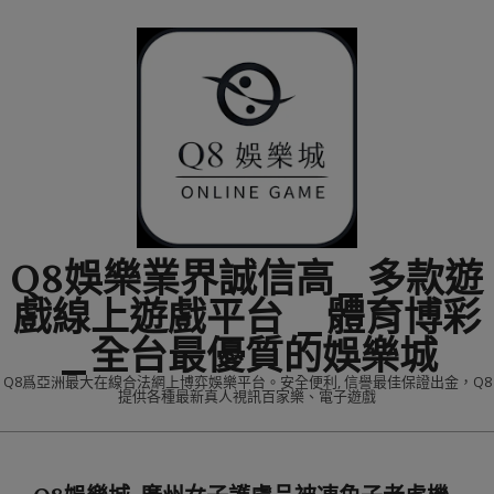
Skip
to
content
Q8娛樂業界誠信高_多款遊
戲線上遊戲平台 _體育博彩
_全台最優質的娛樂城
Q8爲亞洲最大在線合法網上博弈娛樂平台。安全便利, 信譽最佳保證出金，Q8
提供各種最新真人視訊百家樂、電子遊戲
Primary
Navigation