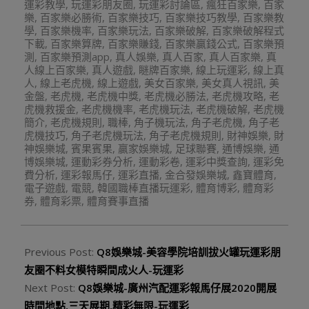
運彩教學
,
玩運彩朋友圈
,
玩運彩討論區
,
瘋狂百家樂
,
百家
樂
,
百家樂必勝術
,
百家樂技巧
,
百家樂技巧教學
,
百家樂教
學
,
百家樂機率
,
百家樂玩法
,
百家樂破解
,
百家樂破解程式
下載
,
百家樂算牌
,
百家樂賺錢
,
百家樂贏錢公式
,
百家樂預
測
,
百家樂預測app
,
真人娛樂
,
真人百家
,
真人百家樂
,
真
人線上百家樂
,
真人遊戲
,
瞇牌百家樂
,
線上玩運彩
,
線上真
人
,
線上老虎機
,
線上遊戲
,
美女百家樂
,
美女真人視訊
,
美
金盤
,
老虎機
,
老虎機中獎
,
老虎機必勝法
,
老虎機攻略
,
老
虎機救援金
,
老虎機機率
,
老虎機玩法
,
老虎機破解
,
老虎機
簡介
,
老虎機規則
,
職棒
,
角子機玩法
,
角子老虎機
,
角子老
虎機技巧
,
角子老虎機玩法
,
角子老虎機規則
,
財神娛樂
,
財
神娛樂城
,
賓果賓果
,
贏家娛樂城
,
足球聯賽
,
通博娛樂
,
通
博娛樂城
,
運動彩券分析
,
運動彩卷
,
運彩中獎查詢
,
運彩免
費分析
,
運彩報馬仔
,
運彩直播
,
金合發娛樂城
,
鑫寶體育
,
電子遊戲
,
電競
,
韓國職棒直播玩運彩
,
體育博彩
,
體育彩
券
,
體育彩票
,
體育賽事直播
Previous Post:
Q8娛樂城-美容學院培訓拔火罐玩運彩朋
友圈不料女模特瞬間成火人-玩運彩
Next Post:
Q8娛樂城-廣州汽配運彩報馬仔展2020開展
時間地點,三天展期,精彩無限-玩運彩