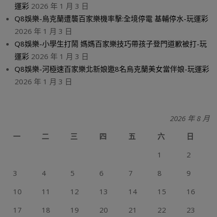
運彩
2026 年 1 月 3 日
Q8娛樂-烏克蘭遭襲百家樂機率擊:全境停電 基輔停水-玩運彩
2026 年 1 月 3 日
Q8娛樂-小學生打鬧 媽媽百家樂技巧帶孩子登門道歉被打-玩
運彩
2026 年 1 月 3 日
Q8娛樂-河極速百家樂北新娘邀8名烏克蘭美女當伴娘-玩運彩
2026 年 1 月 3 日
2026 年 8 月
一
二
三
四
五
六
日
1
2
3
4
5
6
7
8
9
10
11
12
13
14
15
16
17
18
19
20
21
22
23