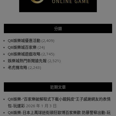
分類
Q8娛樂城優惠活動
(2,409)
Q8娛樂城百家樂
(24)
Q8娛樂城遊戲攻略
(2,745)
娛樂城熱門新聞搶先報
(2,521)
老虎機攻略
(2,243)
近期文章
Q8娛樂-“百家樂破解程式下載小餛飩皮”王子感謝網友的表情
包-玩運彩
2026 年 1 月 3 日
Q8娛樂-日本上萬球迷街頭狂歐博百家樂歡 防暴警察出動-玩