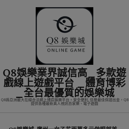
Skip
to
content
Q8娛樂業界誠信高_多款遊
戲線上遊戲平台 _體育博彩
_全台最優質的娛樂城
Q8爲亞洲最大在線合法網上博弈娛樂平台。安全便利, 信譽最佳保證出金，Q8
提供各種最新真人視訊百家樂、電子遊戲
Primary
Navigation