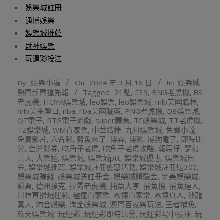
娛樂城註冊
通博娛樂
娛樂城推薦
財神娛樂
玩運彩投注
2024-
By:
娛樂小編
On:
2024 年 3 月 16 日
In:
娛樂城
03-
熱門新聞搶先報
Tagged:
21點
,
539
,
BNG老虎機
,
BS
16
老虎機
,
HOYA娛樂城
,
leo娛樂
,
leo娛樂城
,
mlb美國職棒
,
mlb美金盤口
,
nba
,
nba美國職籃
,
PNG老虎機
,
Q8娛樂城
,
QT電子
,
RTG電子遊戲
,
super體育
,
TC娛樂城
,
TT老虎機
,
TZ娛樂城
,
WM百家樂
,
中華職棒
,
九州娛樂城
,
免費小說
,
免費影片
,
六合彩
,
劈魚來了
,
博弈
,
博彩
,
博狗電子
,
即時比
分
,
台灣彩券
,
吃角子老虎
,
吃角子老虎攻略
,
報馬仔
,
夢幻
真人
,
大樂透
,
娛樂城
,
娛樂城ptt
,
娛樂城優惠
,
娛樂城出
金
,
娛樂城推薦
,
娛樂城註冊優惠活動
,
娛樂城註冊送300
,
娛樂城賺錢
,
娛樂城送註冊金
,
娛樂城體驗金
,
完美娛樂城
,
彩票
,
德州撲克
,
拉霸老虎機
,
捕魚大亨
,
捕魚機
,
捕魚達人
,
日棒直播玩運彩
,
極速百家樂
,
歐博百家樂
,
歐博真人
,
沙龍
真人
,
淘金娛樂
,
淘金娛樂城
,
澳門百家樂玩法
,
王者捕魚
,
玖天娛樂城
,
玩運彩
,
玩運彩即時比分
,
玩運彩場中投注
,
玩