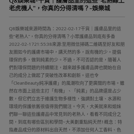
Q8娛樂城-干貨｜護膚品里的這些“老熟線上
Menu
老虎機人”，你真的分得清嗎？-娛樂城
Q8娛樂城來源時間為：2022-02-17干貨｜護膚品里的這
些“老熟人”，你真的分得清嗎？小眾護膚品到底有多香
2022-02-1721:55:38來源:至用微信掃碼二維碼至好友和朋
友圈如今的護膚市場中，講天然的多，說有機的少。提倡
環保的多，做到純素的少。不過，不可否認的是，隨著人
們對環保問題的持續關注，越來越多護膚品牌也開始在自
己的成分上做起了突破性改革和創新。這也令
「CleanBeauty純凈護膚」的風潮吹向了更廣闊的市場。雖
然在市面上這些主打「有機」、「純素」的品牌還是占少
數，但它們立志于維護生物多樣性，強調對土壤、水源和
環境的保護依舊很值得我們關注。今天，大美就來和姐妹
們聊一聊這些護膚品中常見到的老熟人，看看不同成分之
間，到底有哪些區別和學問~大美劃重點純天然1概念：特
指產品成分的原材料出自天然，不添加任何人工香料、色