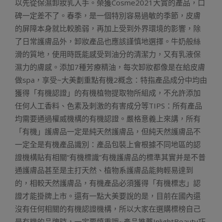
以先從保濕卸妝乳入手。榮獲Cosme2021大賞的產品，口
碑一定差不了。春季，是一個特別容易過敏的季節，皮膚
的屏障本身就比較脆弱，再加上受到外界環境的影響，除
了日常護膚品外，卸妝產品也應該謹慎地選擇。牛奶般絲
滑的質地，使用時既能感受到油分的清潔力，又有乳液保
濕力的膚感。添加7種芳療精油，每次卸妝都像是在給皮膚
做spa，享受~大美劃重點有機2概念：特指產品成分中均由
獲得「有機認證」的有機植物提取物所組成，不允許添加
任何人工香料、色素及刺激的有害成分等TIPS：所有產品
均需要通過權威機構的有機認證。嚴格意義上來講，所有
「有機」護膚品一定是純天然護膚品，但純天然護膚品不
一定全是有機產品識別：產品包裝上會根據不同地區的認
證機構貼有相關“有機標識”有機護膚品的標準其實并是不普
通護膚品甚至是主打天然、植物系護膚品能夠輕易達到
的，相較天然護膚品，有機產品必須獲得「有機標志」認
證才能掛牌上市。還有一點大美要說的是，目前在國內還
沒有任何相關的有機認證機構，所以大家在選購標榜自己
是有機的品牌時，一定要慎重哦~產品推薦InlightBeauty巧