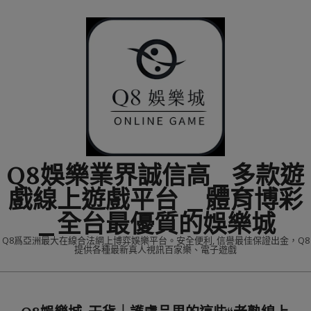
Skip
to
content
Q8娛樂業界誠信高_多款遊
戲線上遊戲平台 _體育博彩
_全台最優質的娛樂城
Q8爲亞洲最大在線合法網上博弈娛樂平台。安全便利, 信譽最佳保證出金，Q8
提供各種最新真人視訊百家樂、電子遊戲
Primary
Navigation