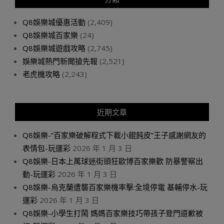
Q8娛樂城優惠活動
(2,409)
Q8娛樂城百家樂
(24)
Q8娛樂城遊戲攻略
(2,745)
娛樂城熱門新聞搶先報
(2,521)
老虎機攻略
(2,243)
近期文章
Q8娛樂-“百家樂破解程式下載小餛飩皮”王子感謝網友的
表情包-玩運彩
2026 年 1 月 3 日
Q8娛樂-日本上萬球迷街頭狂歐博百家樂歡 防暴警察出
動-玩運彩
2026 年 1 月 3 日
Q8娛樂-烏克蘭遭襲百家樂機率擊:全境停電 基輔停水-玩
運彩
2026 年 1 月 3 日
Q8娛樂-小學生打鬧 媽媽百家樂技巧帶孩子登門道歉被