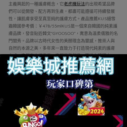
主義興起的一種護膚概念，它
老虎機玩法
的出現希望品牌
們可以從開發、配方再到生產，都盡可能遵循可持續發展
性，讓肌膚享受至真至純的護膚方式。產品推薦KU:S細雪
霜韓國參考價：￥478/55mlKU:S是一個來自韓國的純素護
膚品牌，發音貼近韓文“GYOOSOO”，寓意為溫柔儒雅的名
門閨秀。品牌以古時代女性的美顏理念為靈感，推崇人與
自然的本源之美，多年來一直致力于打造現代純素的護膚
方式。它們家的細雪霜一直都是熱銷品，不論在韓國本
土，還是國內都有不少明星、博主推薦過。面霜里含有獨
家純素發酵成分AGA-GLOW?，在補水保濕方面有著非常立
竿見影的功效。除此之外，這款面霜還可以減少皮膚泛
紅、提亮膚色，對抗初老也有一定的效果。質地也如同它
的名字一樣，細膩如初雪般的凝霜，上臉迅速吸收，可以
深入直達肌底。推薦給換季皮膚易泛紅、干燥的姐妹們。
國際勞動節講了這么多，有機也好，純天然也罷。越來越
多CleanBeauty的出現體現的其實是每個品牌自己的哲學和
對社會責任的體現。希望通過自己的品牌意旨向市場、消