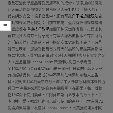
素及石油化學產品等對皮膚不利的成分，所添加的防腐劑
及表面活性劑都須受到嚴格限制大美TIPS：「純天然」不
代表絕對安全，很多產品中也很有可能
角子老虎機玩法
含
有動物來源成分識別：目前在市場上還沒有任何權威機構
的認證標
老虎機技巧教學
識關于純天然護膚品，市面上其
實有很多人持有不同意見。有些人認為就根本不存在所謂
的「純天然」護膚品，只不過是商家做的幌子罷了。有些
聲音也表示：那些聲稱自己是純天然品牌的產品其實都是
概念性添加，能夠真正做到100純天然的護膚品其實少之又
少。產品推薦ChantACharm保濕卸妝乳日本參考價：
￥150/130mlChantACharm是一個來自日本的小眾純天然
有機護膚品牌，產品成分中不添加任何添加劑和人工香
料，絕對地100純天然成分。產品中大多數原材料都來自通
過日本”有機JAS認證“的自有有機農場。在那里，每一株植
物都確保不使用農藥，在阿爾卑斯山溫泉水的滋養下，生
產出連孕婦、敏感肌也可以放心使用的產品。日本有機JAS
認證如果是第一次嘗試ChantACharm，大美推薦姐妹們可