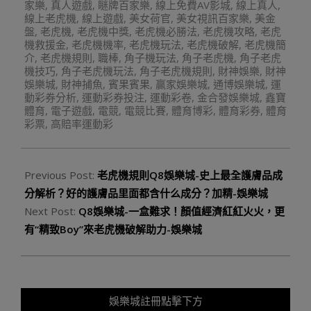
家樂
,
真人遊戲
,
瞇牌百家樂
,
線上免費AV影城
,
線上真人
,
線上老虎機
,
線上遊戲
,
美女荷官
,
美女視訊百家樂
,
美金
盤
,
老虎機
,
老虎機中獎
,
老虎機必勝法
,
老虎機攻略
,
老虎
機救援金
,
老虎機機率
,
老虎機玩法
,
老虎機破解
,
老虎機簡
介
,
老虎機規則
,
職棒
,
角子機玩法
,
角子老虎機
,
角子老虎
機技巧
,
角子老虎機玩法
,
角子老虎機規則
,
財神娛樂
,
財神
娛樂城
,
財神捕魚
,
賓果賓果
,
贏家娛樂城
,
通博娛樂城
,
運
動彩券分析
,
運動彩券投注
,
運動彩卷
,
金合發娛樂城
,
鑫寶
體育
,
電子遊戲
,
電競
,
電競比賽
,
體育博彩
,
體育彩券
,
體育
彩票
,
高賠率運動彩
Previous Post:
老虎機規則Q8娛樂城-史上最全護膚品成
分解析？好的護膚品里面都含什么成分？加精-娛樂城
Next Post:
Q8娛樂城-一盒難求！顏值經濟紅紅火火，更
有“精致Boy”來老虎機破解助力-娛樂城
娛樂城註冊點擊下方