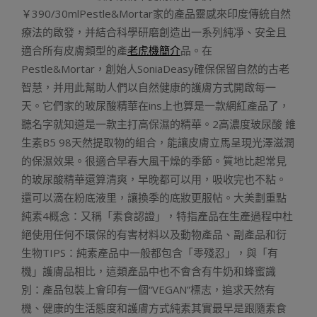
￥390/30mlPestle&Mortar家的產品靈感來印度傳統自然
療法的啟發，并結合科學研磨創造出一系列純凈、安全且
適合所有皮膚類型的產
老虎機簡介
品。在
Pestle&Mortar，創始人SoniaDeasy確保保留自然的古老
智慧，并用此幫助人們以自然健康的護膚方式開啟每一
天。它們家的玻尿酸精華在ins上也算是一款網紅產品了，
聽名字就知道是一款主打高保濕的精華。2高濃度玻尿酸 維
生素B5 98天然提取物的組合，能讓皮膚立馬呈現光澤滋潤
的保濕效果。很適合早春大風干燥的季節。質地比起常見
的玻尿酸精華還算清爽，早晚都可以用，吸收完也不粘。
還可以滴在粉底液里，讓換季的底妝更服帖。大美劃重點
純素4概念：又稱「素食認證」，特指產品在生產過程中杜
絕使用任何不環保的有害材料以及動物產品、副產品和衍
生物TIPS：純素產品中一般都包含「零殘忍」，與「有
機」護膚品相比，這類產品中也不會含有牛奶和蜂蜜識
別：產品包裝上會印有一個“VEGAN”標志，追求天然有
機、健康的生活態度和護膚方式純素其實最早是跟隨素食