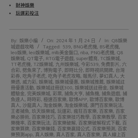
財神娛樂
玩運彩投注
2024-
By:
娛樂小編
On:
2024 年 1 月 24 日
In:
Q8娛樂
01-
城遊戲攻略
Tagged:
539
,
BNG老虎機
,
BS老虎機
,
24
leo娛樂
,
leo娛樂城
,
mlb美金盤口
,
nba
,
PNG老虎機
,
Q8
娛樂城
,
QT電子
,
RTG電子遊戲
,
super體育
,
TC娛樂城
,
TT老虎機
,
TZ娛樂城
,
九州娛樂城
,
今彩539
,
免費影片
,
六
合彩
,
劈魚來了
,
博狗電子
,
即時比分
,
即時視訊開牌
,
台灣
彩券
,
吃角子老虎
,
吃角子老虎攻略
,
報馬仔
,
夢幻真人
,
大
樂透
,
威力彩
,
娛樂城
,
娛樂城優惠
,
娛樂城推薦
,
娛樂城註
冊優惠活動
,
娛樂城註冊送300
,
娛樂城送註冊金
,
娛樂城
體驗金
,
完美娛樂城
,
彩票
,
捕魚大亨
,
捕魚機
,
捕魚遊戲
,
捕
魚達人
,
時時彩
,
極速百家樂
,
歐博APP
,
歐博百家樂
,
歐博
真人
,
沙龍真人
,
淘金娛樂
,
淘金娛樂城
,
澳門百家樂玩法
,
王者捕魚
,
玖天娛樂城
,
玩運彩
,
瘋狂百家樂
,
百家樂
,
百家
樂必勝術
,
百家樂技巧
,
百家樂技巧教學
,
百家樂教學
,
百家
樂機率
,
百家樂玩法
,
百家樂破解
,
百家樂破解程式下載
,
百
家樂算牌
,
百家樂賺錢
,
百家樂贏錢公式
,
百家樂預測
,
百家
樂預測app
,
真人娛樂
,
真人百家
,
真人百家樂
,
真人線上百