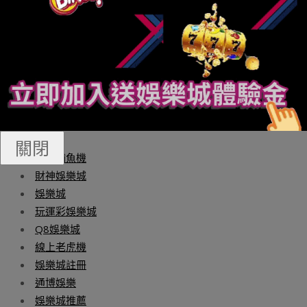
費者們傳遞一個可持續發展的理念，并盡可能地減少人類
生活足跡和碳足跡。不過，大家在購買這些CleanBeauty時
一定要認準相關認證標識，避免踩坑買到假貨，甚至爛
臉，那就得不償失了哦~BOOK撰文／嚴百萬美編／嚴百萬
*部分圖片來自網絡，如有版權問題請聯系刪除你也可以在
以下平臺閱讀我是美物君資訊：微博、小紅書、今日頭
條、一點資訊、搜狐新聞、趣頭條、百家號等。博奕遊戲
推薦:
關閉
財神捕魚機
財神娛樂城
娛樂城
玩運彩娛樂城
Q8娛樂城
線上老虎機
娛樂城註冊
通博娛樂
娛樂城推薦