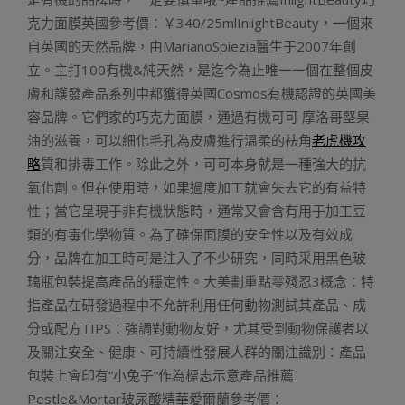
克力面膜英國參考價：￥340/25mlInlightBeauty，一個來
自英國的天然品牌，由MarianoSpiezia醫生于2007年創
立。主打100有機&純天然，是迄今為止唯一一個在整個皮
膚和護發產品系列中都獲得英國Cosmos有機認證的英國美
容品牌。它們家的巧克力面膜，通過有機可可 摩洛哥堅果
油的滋養，可以細化毛孔為皮膚進行溫柔的祛角
老虎機攻
略
質和排毒工作。除此之外，可可本身就是一種強大的抗
氧化劑。但在使用時，如果過度加工就會失去它的有益特
性；當它呈現于非有機狀態時，通常又會含有用于加工豆
類的有毒化學物質。為了確保面膜的安全性以及有效成
分，品牌在加工時可是注入了不少研究，同時采用黑色玻
璃瓶包裝提高產品的穩定性。大美劃重點零殘忍3概念：特
指產品在研發過程中不允許利用任何動物測試其產品、成
分或配方TIPS：強調對動物友好，尤其受到動物保護者以
及關注安全、健康、可持續性發展人群的關注識別：產品
包裝上會印有“小兔子”作為標志示意產品推薦
Pestle&Mortar玻尿酸精華愛爾蘭參考價：