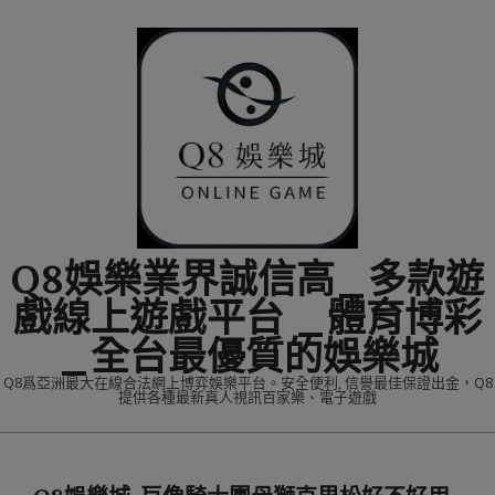
Skip
to
content
Q8娛樂業界誠信高_多款遊
戲線上遊戲平台 _體育博彩
_全台最優質的娛樂城
Q8爲亞洲最大在線合法網上博弈娛樂平台。安全便利, 信譽最佳保證出金，Q8
提供各種最新真人視訊百家樂、電子遊戲
Primary
Navigation