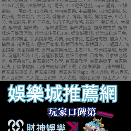
PNG老虎機
,
Q8娛樂城
,
QT電子
,
RTG電子遊戲
,
super體育
,
TC娛
樂城
,
TT老虎機
,
TZ娛樂城
,
WM百家樂
,
中華職棒
,
九州娛樂城
,
免
費小說
,
免費影片
,
六合彩
,
劈魚來了
,
博弈
,
博彩
,
博狗電子
,
即時比
分
,
台灣彩券
,
吃角子老虎
,
吃角子老虎攻略
,
報馬仔
,
夢幻真人
,
大樂
透
,
娛樂城
,
娛樂城ptt
,
娛樂城優惠
,
娛樂城出金
,
娛樂城推薦
,
娛樂
城註冊優惠活動
,
娛樂城註冊送300
,
娛樂城賺錢
,
娛樂城送註冊金
,
娛樂城體驗金
,
完美娛樂城
,
彩票
,
德州撲克
,
拉霸老虎機
,
捕魚大亨
,
捕魚機
,
捕魚達人
,
極速百家樂
,
歐博百家樂
,
歐博真人
,
沙龍真人
,
淘
金娛樂
,
淘金娛樂城
,
澳門百家樂玩法
,
王者捕魚
,
玖天娛樂城
,
玩運
彩
,
玩運彩即時比分
,
玩運彩教學
,
瘋狂百家樂
,
百家樂
,
百家樂必勝
術
,
百家樂技巧
,
百家樂技巧教學
,
百家樂教學
,
百家樂機率
,
百家樂
玩法
,
百家樂破解
,
百家樂破解程式下載
,
百家樂算牌
,
百家樂賺錢
,
百家樂贏錢公式
,
百家樂預測
,
百家樂預測app
,
真人娛樂
,
真人百家
,
真人百家樂
,
真人線上百家樂
,
真人遊戲
,
瞇牌百家樂
,
線上真人
,
線
上老虎機
,
線上遊戲
,
美女百家樂
,
美女真人視訊
,
美金盤
,
老虎機
,
老
虎機中獎
,
老虎機必勝法
,
老虎機攻略
,
老虎機救援金
,
老虎機機率
,
老虎機玩法
,
老虎機破解
,
老虎機簡介
,
老虎機規則
,
職棒
,
角子機玩
法
,
角子老虎機
,
角子老虎機技巧
,
角子老虎機玩法
,
角子老虎機規
則
,
財神娛樂
,
財神娛樂城
,
賓果賓果
,
贏家娛樂城
,
足球聯賽
,
通博娛
樂城
,
運動彩券分析
,
運動彩卷
,
金合發娛樂城
,
鑫寶體育
,
電子遊戲
,
電競
,
體育博彩
,
體育彩券
,
體育彩票
,
體育賽事直播