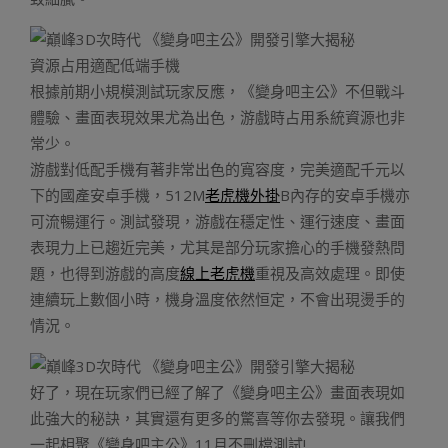
資源占用適配低端手機
根據前期小規模測試玩家反應，《變身吧主公》不但戰斗
體驗、畫面表現效果尤為出色，游戲時占用系統資源也非
常少。
游戲對低配手機有著非常出色的寬容度，完美適配千元以
下的國產安卓手機，512M
老虎機外掛
B內存的安卓手機亦
可流暢運行。測試發現，游戲在穩定性、運行速度、畫面
表現力上已趨近完美，尤其是部分玩家擔心的手機發熱問
題，也得到游戲的高度
線上老虎機
重視及高效處理。即使
連續玩上數個小時，機身溫度依然恒定，不會出現燙手的
情況。
好了，現在玩家們已經了解了《變身吧主公》畫面表現如
此強大的秘訣，其實還有更多的驚喜等你去發現。讓我們
一起相聚《變身吧主公》11月不刪檔測試!