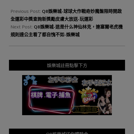
Previous Post:
Q8娛樂城-球球大作戰奇妙魔盤限時開啟
全運彩中獎查詢新獎勵皮膚大放送-玩運彩
Next Post:
Q8娛樂城-這是什么神仙林克，連塞爾老虎機
規則達公主看了都自愧不如-娛樂城
娛樂城註冊點擊下方