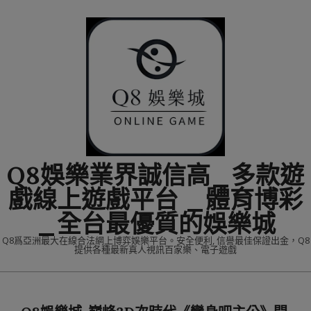
Skip
to
content
Q8娛樂業界誠信高_多款遊
戲線上遊戲平台 _體育博彩
_全台最優質的娛樂城
Q8爲亞洲最大在線合法網上博弈娛樂平台。安全便利, 信譽最佳保證出金，Q8
提供各種最新真人視訊百家樂、電子遊戲
Primary
Navigation