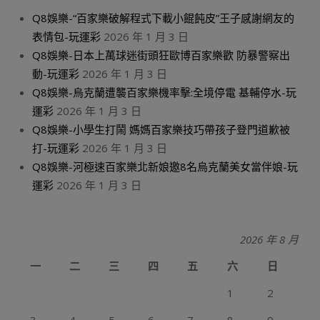
Q8娛樂-“百家樂破解程式下載小餛飩皮”王子感謝網友的
表情包-玩運彩
2026 年 1 月 3 日
Q8娛樂-日本上萬球迷街頭狂歐博百家樂歡 防暴警察出
動-玩運彩
2026 年 1 月 3 日
Q8娛樂-烏克蘭遭襲百家樂機率擊:全境停電 基輔停水-玩
運彩
2026 年 1 月 3 日
Q8娛樂-小學生打鬧 媽媽百家樂技巧帶孩子登門道歉被
打-玩運彩
2026 年 1 月 3 日
Q8娛樂-河極速百家樂北新娘邀8名烏克蘭美女當伴娘-玩
運彩
2026 年 1 月 3 日
2026 年 8 月
一
二
三
四
五
六
日
1
2