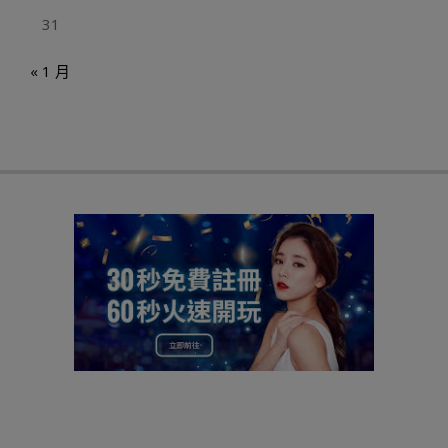
31
« 1 月