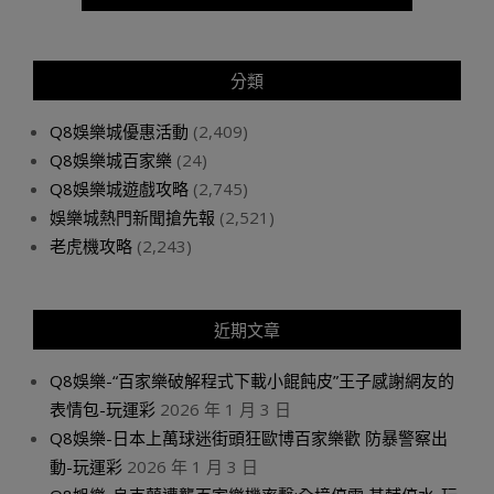
分類
Q8娛樂城優惠活動
(2,409)
Q8娛樂城百家樂
(24)
Q8娛樂城遊戲攻略
(2,745)
娛樂城熱門新聞搶先報
(2,521)
老虎機攻略
(2,243)
近期文章
Q8娛樂-“百家樂破解程式下載小餛飩皮”王子感謝網友的
表情包-玩運彩
2026 年 1 月 3 日
Q8娛樂-日本上萬球迷街頭狂歐博百家樂歡 防暴警察出
動-玩運彩
2026 年 1 月 3 日