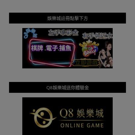
娛樂城註冊點擊下方
Q8娛樂城送你體驗金