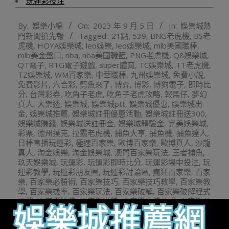
玩運彩投注
2023-
By:
娛樂小編
On:
2023 年 9 月 5 日
In:
娛樂城熱
09-
門新聞搶先報
Tagged:
21點
,
539
,
BNG老虎機
,
BS老
05
虎機
,
HOYA娛樂城
,
leo娛樂
,
leo娛樂城
,
mlb美國職棒
,
mlb美金盤口
,
nba
,
nba美國職籃
,
PNG老虎機
,
Q8娛樂城
,
QT電子
,
RTG電子遊戲
,
super體育
,
TC娛樂城
,
TT老虎機
,
TZ娛樂城
,
WM百家樂
,
中華職棒
,
九州娛樂城
,
免費小說
,
免費影片
,
六合彩
,
劈魚來了
,
博弈
,
博彩
,
博狗電子
,
即時比
分
,
台灣彩券
,
吃角子老虎
,
吃角子老虎攻略
,
報馬仔
,
夢幻
真人
,
大樂透
,
娛樂城
,
娛樂城ptt
,
娛樂城優惠
,
娛樂城出
金
,
娛樂城推薦
,
娛樂城註冊優惠活動
,
娛樂城註冊送300
,
娛樂城賺錢
,
娛樂城送註冊金
,
娛樂城體驗金
,
完美娛樂城
,
彩票
,
德州撲克
,
拉霸老虎機
,
捕魚大亨
,
捕魚機
,
捕魚達人
,
日棒直播玩運彩
,
極速百家樂
,
歐博百家樂
,
歐博真人
,
沙龍
真人
,
淘金娛樂
,
淘金娛樂城
,
澳門百家樂玩法
,
王者捕魚
,
玖天娛樂城
,
玩運彩
,
玩運彩即時比分
,
玩運彩場中投注
,
玩
運彩教學
,
玩運彩朋友圈
,
玩運彩討論區
,
瘋狂百家樂
,
百家
樂
,
百家樂必勝術
,
百家樂技巧
,
百家樂技巧教學
,
百家樂教
學
,
百家樂機率
,
百家樂玩法
,
百家樂破解
,
百家樂破解程式
下載
,
百家樂算牌
,
百家樂賺錢
,
百家樂贏錢公式
,
百家樂預
測
,
百家樂預測app
,
真人娛樂
,
真人百家
,
真人百家樂
,
真
人線上百家樂
,
真人遊戲
,
瞇牌百家樂
,
線上玩運彩
,
線上真