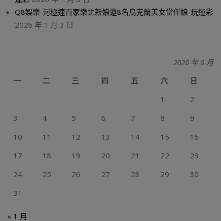
Q8娛樂-河極速百家樂北新娘邀8名烏克蘭美女當伴娘-玩運彩
2026 年 1 月 3 日
2026 年 8 月
一
二
三
四
五
六
日
1
2
3
4
5
6
7
8
9
10
11
12
13
14
15
16
17
18
19
20
21
22
23
24
25
26
27
28
29
30
31
« 1 月