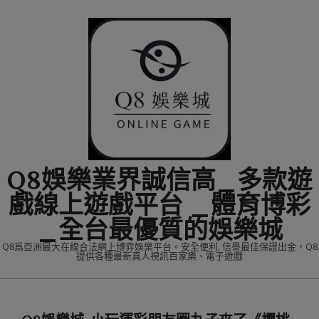
Skip
to
content
Q8娛樂業界誠信高_多款遊
戲線上遊戲平台 _體育博彩
_全台最優質的娛樂城
Q8爲亞洲最大在線合法網上博弈娛樂平台。安全便利, 信譽最佳保證出金，Q8
提供各種最新真人視訊百家樂、電子遊戲
Primary
Navigation