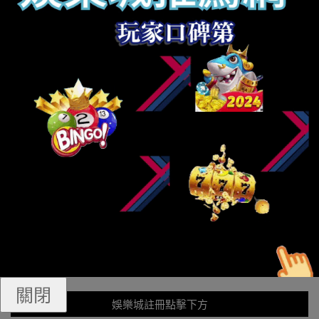
人
,
線上老虎機
,
線上遊戲
,
美女百家樂
,
美女真人視訊
,
美
金盤
,
老虎機
,
老虎機中獎
,
老虎機必勝法
,
老虎機攻略
,
老
虎機救援金
,
老虎機機率
,
老虎機玩法
,
老虎機破解
,
老虎機
簡介
,
老虎機規則
,
職棒
,
角子機玩法
,
角子老虎機
,
角子老
虎機技巧
,
角子老虎機玩法
,
角子老虎機規則
,
財神娛樂
,
財
神娛樂城
,
賓果賓果
,
贏家娛樂城
,
足球聯賽
,
通博娛樂
,
通
博娛樂城
,
運動彩券分析
,
運動彩卷
,
運彩中獎查詢
,
運彩免
費分析
,
運彩報馬仔
,
運彩直播
,
金合發娛樂城
,
鑫寶體育
,
電子遊戲
,
電競
,
韓國職棒直播玩運彩
,
體育博彩
,
體育彩
券
,
體育彩票
,
體育賽事直播
Previous Post:
Q8娛樂城-冒險運彩免費分析大集合《新
地平線的海盜》即將上線移動平臺-玩運彩
Next Post:
Q老虎機技巧教學8娛樂城-象棋還能這樣玩
《兵者》安卓燒腦上線-娛樂城
關閉
娛樂城註冊點擊下方