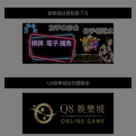
娛樂城註冊點擊下方
Q8娛樂城送你體驗金