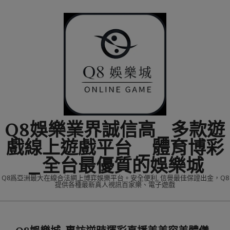
Skip
to
content
Q8娛樂業界誠信高_多款遊
戲線上遊戲平台 _體育博彩
_全台最優質的娛樂城
Q8爲亞洲最大在線合法網上博弈娛樂平台。安全便利, 信譽最佳保證出金，Q8
提供各種最新真人視訊百家樂、電子遊戲
Primary
Navigation