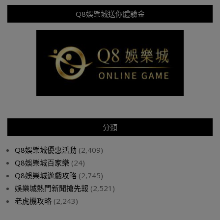
Q8娛樂城送你體驗金
分類
Q8娛樂城優惠活動
(2,409)
Q8娛樂城百家樂
(24)
Q8娛樂城遊戲攻略
(2,745)
娛樂城熱門新聞搶先報
(2,521)
老虎機攻略
(2,243)