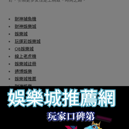
財神捕魚機
財神娛樂城
娛樂城
玩運彩娛樂城
Q8娛樂城
線上老虎機
娛樂城註冊
通博娛樂
娛樂城推薦
財神娛樂
玩運彩投注
2024-
By:
q8小編
On:
2024 年 2 月 23 日
In:
老虎機攻
02-
略
Tagged:
21點
,
539
,
BNG老虎機
,
BS老虎機
,
23
HOYA娛樂城
,
leo娛樂
,
leo娛樂城
,
mlb美國職棒
,
mlb美金
盤口
,
nba
,
nba美國職籃
,
PNG老虎機
,
Q8娛樂城
,
QT電