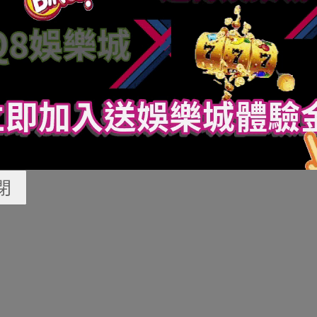
嗎？京美劉成勝豐胸怎么樣？-玩運彩
閉