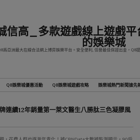
誠信高_多款遊戲線上遊戲平台
的娛樂城
Q8爲亞洲最大在線合法網上博弈娛樂平台。安全便利, 信譽最佳保證出金，Q
Q8娛樂城優惠活動
Q8娛樂城遊戲攻略
娛樂城熱門新聞搶先
Primary
Navigation
Menu
牌連續12年銷量第一萊文醫生八勝肽三色凝膠風
，花費人群也逐漸年青化！據CBNData大數據監測顯示，90后