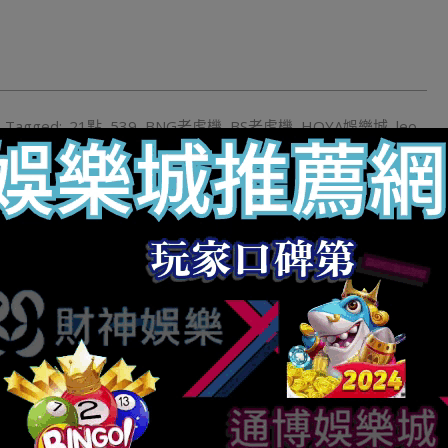
Tagged:
21點
,
539
,
BNG老虎機
,
BS老虎機
,
HOYA娛樂城
,
leo
籃
,
PNG老虎機
,
Q8娛樂城
,
QT電子
,
RTG電子遊戲
,
super體育
,
樂城
,
免費小說
,
免費影片
,
六合彩
,
劈魚來了
,
博弈
,
博彩
,
博狗電
夢幻真人
,
大樂透
,
娛樂城
,
娛樂城ptt
,
娛樂城優惠
,
娛樂城出金
,
錢
,
娛樂城送註冊金
,
娛樂城體驗金
,
完美娛樂城
,
彩票
,
德州撲克
,
家樂
,
歐博真人
,
沙龍真人
,
淘金娛樂
,
淘金娛樂城
,
澳門百家樂玩法
,
瘋狂百家樂
,
百家樂
,
百家樂必勝術
,
百家樂技巧
,
百家樂技巧教學
,
程式下載
,
百家樂算牌
,
百家樂賺錢
,
百家樂贏錢公式
,
百家樂預測
,
家樂
,
真人遊戲
,
瞇牌百家樂
,
線上真人
,
線上老虎機
,
線上遊戲
,
美
必勝法
,
老虎機攻略
,
老虎機救援金
,
老虎機機率
,
老虎機玩法
,
老虎
機
,
角子老虎機技巧
,
角子老虎機玩法
,
角子老虎機規則
,
財神娛樂
,
動彩券分析
,
運動彩卷
,
金合發娛樂城
,
鑫寶體育
,
電子遊戲
,
電競
,