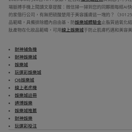
場脈搏手機上閱讀文章提醒：微信掃一掃到您的同夥圈每經AI
的家偕行公司，有無把硫酸楚用于美容護膚這一塊的？（30125
品範疇，具備排除體內自由基、防
娛樂城體驗金
止脂質過氧化
肽產物在化妝品範疇，可用
線上娛樂城
于防止肌膚朽邁和美容
財神捕魚機
財神娛樂城
娛樂城
玩運彩娛樂城
Q8娛樂城
線上老虎機
娛樂城註冊
通博娛樂
娛樂城推薦
財神娛樂
玩運彩投注