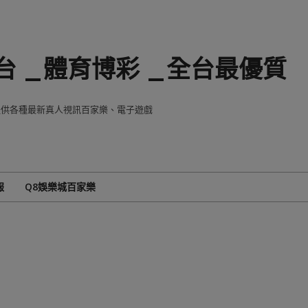
 _體育博彩 _全台最優質
8提供各種最新真人視訊百家樂、電子遊戲
報
Q8娛樂城百家樂