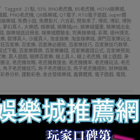
Tagged:
21點
,
539
,
BNG老虎機
,
BS老虎機
,
HOYA娛樂城
,
職籃
,
PNG老虎機
,
Q8娛樂城
,
QT電子
,
RTG電子遊戲
,
super體
州娛樂城
,
免費小說
,
免費影片
,
六合彩
,
劈魚來了
,
博弈
,
博彩
,
博狗
仔
,
夢幻真人
,
大樂透
,
娛樂城
,
娛樂城ptt
,
娛樂城優惠
,
娛樂城出金
,
錢
,
娛樂城送註冊金
,
娛樂城體驗金
,
完美娛樂城
,
彩票
,
德州撲克
,
家樂
,
歐博真人
,
沙龍真人
,
淘金娛樂
,
淘金娛樂城
,
澳門百家樂玩法
,
瘋狂百家樂
,
百家樂
,
百家樂必勝術
,
百家樂技巧
,
百家樂技巧教學
,
程式下載
,
百家樂算牌
,
百家樂賺錢
,
百家樂贏錢公式
,
百家樂預測
,
家樂
,
真人遊戲
,
瞇牌百家樂
,
線上真人
,
線上老虎機
,
線上遊戲
,
美
必勝法
,
老虎機攻略
,
老虎機救援金
,
老虎機機率
,
老虎機玩法
,
老虎
機
,
角子老虎機技巧
,
角子老虎機玩法
,
角子老虎機規則
,
財神娛樂
,
動彩券分析
,
運動彩卷
,
金合發娛樂城
,
鑫寶體育
,
電子遊戲
,
電競
,
：“薇諾娜”蟬聯天貓美妝護膚類前十
吧”襲來，男性撐“半壁江山”