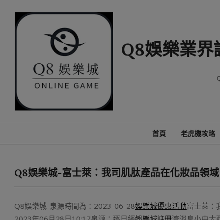
Skip
to
content
Q8娛樂業界
首頁
老虎機攻略
Q8娛樂城-富士萊：我司肌肽產品在化妝品領
Q8娛樂城-泉源時間為：2023-06-28
娛樂城優惠活動
富士萊：
2023年06月28日10:17泉源：逐日經
娛樂城註冊
濟消息小中大