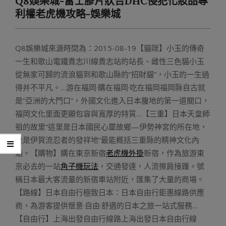
Q8娛樂城-富士膠片狀告DHC侵犯化妝品專
Menu
利權老虎機攻略-娛樂城
Q8娛樂城來源時間為：2015-08-19【貓咪】小玉的傳奇
一生和歌山電鐵貴志川線貴志站的站長、雌性三色貓小玉
從無家可歸的流浪貓到和歌山縣的“招財貓”，小玉的一生過
得并不平凡。…游在福岡·購在福岡·吃在福岡福岡縣自古就
是“亞洲的大門口”，外國文化進入日本腹地的第一道關口，
福岡文化里面更顯包容與寬厚的特質…【三重】日本天皇師
祖的故里“這里是日本國民心靈故鄉—伊勢神宮的所在地，
也是伊賀流忍者的發祥地”最能概括三重縣的精神文化內
涵。【購物】購在東京新宿
老虎機外掛
新宿，作為旅游東
京必去的一站
角子機玩法
，交通發達，人流擦肩接踵。號
稱日本最大客流量的新宿車站附近，匯集了大量的商場。
【路線】日本自由行極致日本：日本自由行鉅惠線路供應
商，為游客提供愜意·自由·舒適的日本之旅一站式服務…
【自由行】上海出發自由行線路上海出發日本自由行線