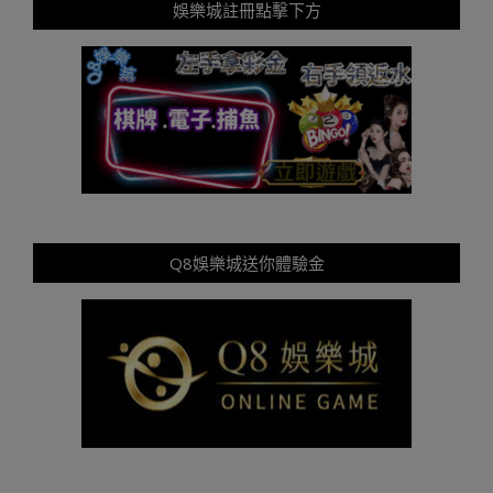
娛樂城註冊點擊下方
Q8娛樂城送你體驗金