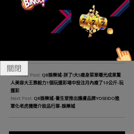
家樂
,
真人遊戲
,
瞇牌百家樂
,
線上免費AV影城
,
線上真人
,
線上老虎機
,
線上遊戲
,
美女荷官
,
美女視訊百家樂
,
美金
盤
,
老虎機
,
老虎機中獎
,
老虎機必勝法
,
老虎機攻略
,
老虎
機救援金
,
老虎機機率
,
老虎機玩法
,
老虎機破解
,
老虎機簡
介
,
老虎機規則
,
職棒
,
角子機玩法
,
角子老虎機
,
角子老虎
機技巧
,
角子老虎機玩法
,
角子老虎機規則
,
財神娛樂
,
財神
娛樂城
,
財神捕魚
,
賓果賓果
,
贏家娛樂城
,
通博娛樂城
,
運
動彩券分析
,
運動彩券投注
,
運動彩卷
,
金合發娛樂城
,
鑫寶
體育
,
電子遊戲
,
電競
,
電競比賽
,
體育博彩
,
體育彩券
,
體育
彩票
,
高賠率運動彩
關閉
Previous Post:
Q8娛樂城-拼了!大S瘦身菜單曝光成果驚
人美容大王靠毅力1個玩運彩場中投注月內瘦了10公斤-玩
運彩
Next Post:
Q8娛樂城-養生堂推出護膚品牌YOSEIDO進
軍化老虎機簡介妝品行業-娛樂城