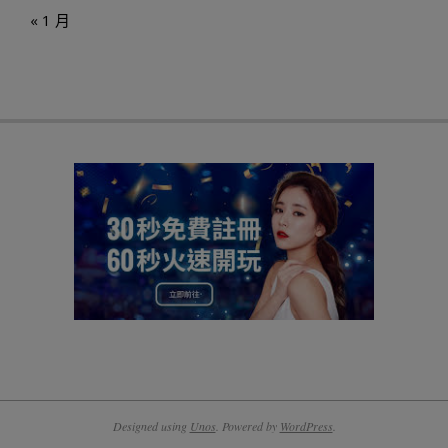
« 1 月
Designed using
Unos
. Powered by
WordPress
.