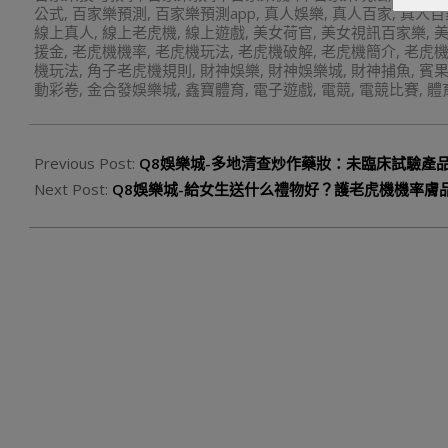
公式
,
百家樂預測
,
百家樂預測app
,
真人娛樂
,
真人百家
,
真人百
線上真人
,
線上老虎機
,
線上遊戲
,
美女荷官
,
美女視訊百家樂
,
援金
,
老虎機機率
,
老虎機玩法
,
老虎機破解
,
老虎機簡介
,
老虎
機玩法
,
角子老虎機規則
,
財神娛樂
,
財神娛樂城
,
財神捕魚
,
賓
動彩卷
,
金合發娛樂城
,
鑫寶體育
,
電子遊戲
,
電競
,
電競比賽
,
體
Previous Post:
Q8娛樂城-多地清查炒作藥妝：未臨床試驗產
Next Post:
Q8娛樂城-給女生送什么禮物好？護老虎機機率膚