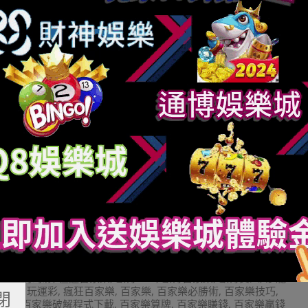
戲攻略
Tagged:
539
,
BNG老虎機
,
BS老虎機
,
leo娛樂
,
leo娛
G電子遊戲
,
super體育
,
TC娛樂城
,
TT老虎機
,
TZ娛樂城
,
九州娛
分
,
即時視訊開牌
,
台灣彩券
,
吃角子老虎
,
吃角子老虎攻略
,
報馬
,
娛樂城註冊優惠活動
,
娛樂城註冊送300
,
娛樂城送註冊金
,
娛樂
達人
,
時時彩
,
極速百家樂
,
歐博APP
,
歐博百家樂
,
歐博真人
,
沙龍
娛樂城
,
玩運彩
,
瘋狂百家樂
,
百家樂
,
百家樂必勝術
,
百家樂技巧
,
閉
破解
,
百家樂破解程式下載
,
百家樂算牌
,
百家樂賺錢
,
百家樂贏錢