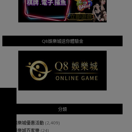
Q8娛樂城送你體驗金
分類
Q8娛樂城優惠活動
(2,409)
Q8娛樂城百家樂
(24)