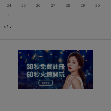
24
25
26
27
28
29
30
31
« 1 月