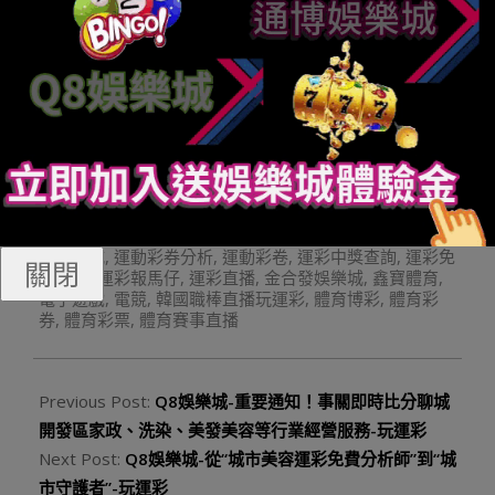
運彩教學
,
玩運彩朋友圈
,
玩運彩討論區
,
瘋狂百家樂
,
百家
樂
,
百家樂必勝術
,
百家樂技巧
,
百家樂技巧教學
,
百家樂教
學
,
百家樂機率
,
百家樂玩法
,
百家樂破解
,
百家樂破解程式
下載
,
百家樂算牌
,
百家樂賺錢
,
百家樂贏錢公式
,
百家樂預
測
,
百家樂預測app
,
真人娛樂
,
真人百家
,
真人百家樂
,
真
人線上百家樂
,
真人遊戲
,
瞇牌百家樂
,
線上玩運彩
,
線上真
人
,
線上老虎機
,
線上遊戲
,
美女百家樂
,
美女真人視訊
,
美
金盤
,
老虎機
,
老虎機中獎
,
老虎機必勝法
,
老虎機攻略
,
老
虎機救援金
,
老虎機機率
,
老虎機玩法
,
老虎機破解
,
老虎機
簡介
,
老虎機規則
,
職棒
,
角子機玩法
,
角子老虎機
,
角子老
虎機技巧
,
角子老虎機玩法
,
角子老虎機規則
,
財神娛樂
,
財
神娛樂城
,
賓果賓果
,
贏家娛樂城
,
足球聯賽
,
通博娛樂
,
通
博娛樂城
,
運動彩券分析
,
運動彩卷
,
運彩中獎查詢
,
運彩免
關閉
費分析
,
運彩報馬仔
,
運彩直播
,
金合發娛樂城
,
鑫寶體育
,
電子遊戲
,
電競
,
韓國職棒直播玩運彩
,
體育博彩
,
體育彩
券
,
體育彩票
,
體育賽事直播
Previous Post:
Q8娛樂城-重要通知！事關即時比分聊城
開發區家政、洗染、美發美容等行業經營服務-玩運彩
Next Post:
Q8娛樂城-從“城市美容運彩免費分析師”到“城
市守護者”-玩運彩