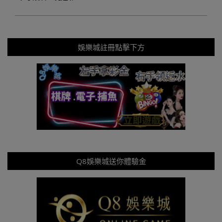
娛樂城註冊點擊下方
Q8娛樂城送你體驗金