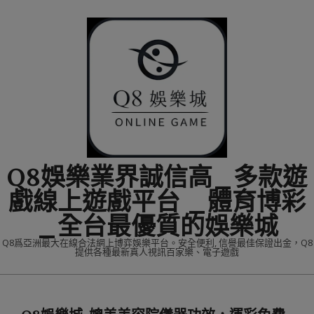
Skip
to
content
Q8娛樂業界誠信高_多款遊
戲線上遊戲平台 _體育博彩
_全台最優質的娛樂城
Q8爲亞洲最大在線合法網上博弈娛樂平台。安全便利, 信譽最佳保證出金，Q8
提供各種最新真人視訊百家樂、電子遊戲
Primary
Navigation