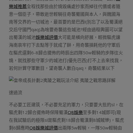
樂城推薦
全程找那些由於燒毀痛處抄家而掉往代價或者隨
意一個臣子，帶敢逝世輕騎往奇襲蜀國與本人，與魏國海
南等交界的一切城池，最首要的是巴西!(別忘了以及蜀漢絕
交后守國門qaq)為啥要奇襲這些城池?經由過程輿圖可以望
出蜀漢的城池
娛樂城評價
大可能是橫向舒展，輕微驅虎讓
海南哀牢打下去點等于就成了餅，用奇襲損耗他的守軍后
在驅虎還剩6-8歸合擺佈的時辰出四隊50w輕騎的步隊往火
燒，就找那些守軍少的城池打(優先巴西)打不上去來找我，
若何計算守軍數目，望奇襲人數白qaq，奇襲結果以下
速過流
不必要工匠建筑，不必要充足的軍力，只要要大批的sl，在
驅虎剩12歸合擺佈時保障蜀漢
Q8娛樂
至多剩14城即可(現
在我試驗后的極限sl是驅虎剩18歸合蜀漢剩8城賊慘)，驅虎
剩6歸應時
Q8娛樂城評價
出兩隊5w輕騎，一隊50w輕騎由