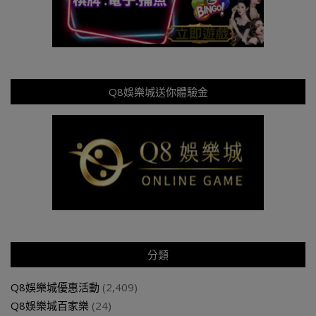
Q8娛樂城送你體驗金
分類
Q8娛樂城優惠活動
(2,409)
Q8娛樂城百家樂
(24)