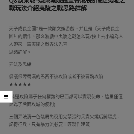
Q8娛樂城-娛樂城賺錢皇帝成長計劃2夷陵之
Menu
戰玩法介紹夷陵之戰思路詳解
天子成長企圖2是一款類文娛游戲。并且是《天子成長企
圖》的續作。那么游戲中夷陵之戰怎么玩?接上去小編為人
人帶來一篇夷陵之戰弄法先容
思緒詳解。
弄法及思緒
倡議保障蜀漢的巴西不被攻陷或者不被曹魏攻陷
★★★★★
(陸遜攻陷屬于任何權勢的巴西都可以實現使命，這里僅僅
是為了后面攻城的便利)
三個弄法清一色殘局免稅用完緊張的兵貴火燒后開驅虎，
記得征兵，只有暴力流必要工匠製作建筑