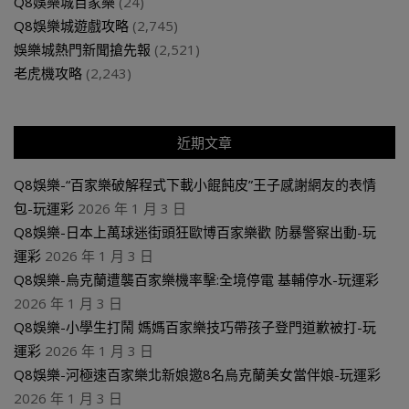
Q8娛樂城百家樂
(24)
Q8娛樂城遊戲攻略
(2,745)
娛樂城熱門新聞搶先報
(2,521)
老虎機攻略
(2,243)
近期文章
Q8娛樂-“百家樂破解程式下載小餛飩皮”王子感謝網友的表情
包-玩運彩
2026 年 1 月 3 日
Q8娛樂-日本上萬球迷街頭狂歐博百家樂歡 防暴警察出動-玩
運彩
2026 年 1 月 3 日
Q8娛樂-烏克蘭遭襲百家樂機率擊:全境停電 基輔停水-玩運彩
2026 年 1 月 3 日
Q8娛樂-小學生打鬧 媽媽百家樂技巧帶孩子登門道歉被打-玩
運彩
2026 年 1 月 3 日
Q8娛樂-河極速百家樂北新娘邀8名烏克蘭美女當伴娘-玩運彩
2026 年 1 月 3 日