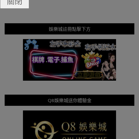
關閉
娛樂城註冊點擊下方
Q8娛樂城送你體驗金