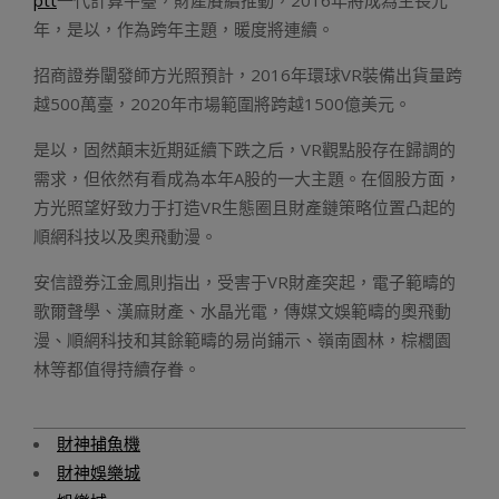
ptt
一代計算平臺，財產賡續推動，2016年將成為生長元
年，是以，作為跨年主題，暖度將連續。
招商證券闡發師方光照預計，2016年環球VR裝備出貨量跨
越500萬臺，2020年市場範圍將跨越1500億美元。
是以，固然顛末近期延續下跌之后，VR觀點股存在歸調的
需求，但依然有看成為本年A股的一大主題。在個股方面，
方光照望好致力于打造VR生態圈且財產鏈策略位置凸起的
順網科技以及奧飛動漫。
安信證券江金鳳則指出，受害于VR財產突起，電子範疇的
歌爾聲學、漢麻財產、水晶光電，傳媒文娛範疇的奧飛動
漫、順網科技和其餘範疇的易尚鋪示、嶺南園林，棕櫚園
林等都值得持續存眷。
財神捕魚機
財神娛樂城