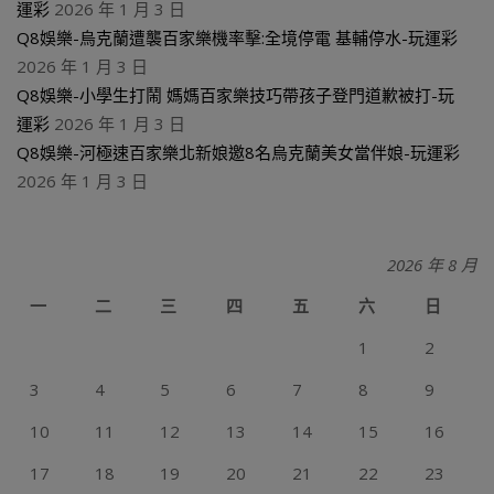
運彩
2026 年 1 月 3 日
Q8娛樂-烏克蘭遭襲百家樂機率擊:全境停電 基輔停水-玩運彩
2026 年 1 月 3 日
Q8娛樂-小學生打鬧 媽媽百家樂技巧帶孩子登門道歉被打-玩
運彩
2026 年 1 月 3 日
Q8娛樂-河極速百家樂北新娘邀8名烏克蘭美女當伴娘-玩運彩
2026 年 1 月 3 日
2026 年 8 月
一
二
三
四
五
六
日
1
2
3
4
5
6
7
8
9
10
11
12
13
14
15
16
17
18
19
20
21
22
23