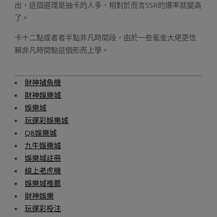
出，這個道理是抽卡的人多，相對於而言SSR的爆率就變高
了。
卡十二點或者者半點非凡時間段，由於一些氪金大佬更信
賴非凡時間點這個形而上學。
財神捕魚機
財神娛樂城
娛樂城
玩運彩娛樂城
Q8娛樂城
九牛娛樂城
娛樂城註冊
線上老虎機
娛樂城推薦
財神娛樂
玩運彩投注