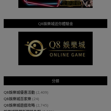
Q8娛樂城送你體驗金
分類
Q8娛樂城優惠活動
(2,409)
Q8娛樂城百家樂
(24)
Q8娛樂城遊戲攻略
(2,745)