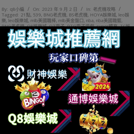
2023-
By:
q8小編
On:
2023 年 9 月 2 日
In:
老虎機攻略
09-
Tagged:
21點
,
539
,
BNG老虎機
,
BS老虎機
,
HOYA娛樂城
,
leo娛
02
樂
,
leo娛樂城
,
mlb美國職棒
,
mlb美金盤口
,
nba
,
nba美國職籃
,
PNG老虎機
,
Q8娛樂城
,
QT電子
,
RTG電子遊戲
,
super體育
,
TC娛
樂城
,
TT老虎機
,
TZ娛樂城
,
WM百家樂
,
中華職棒
,
九州娛樂城
,
免
費小說
,
免費影片
,
六合彩
,
劈魚來了
,
博弈
,
博彩
,
博狗電子
,
即時比
分
,
台灣彩券
,
吃角子老虎
,
吃角子老虎攻略
,
報馬仔
,
夢幻真人
,
大樂
透
,
娛樂城
,
娛樂城ptt
,
娛樂城優惠
,
娛樂城出金
,
娛樂城推薦
,
娛樂
城註冊優惠活動
,
娛樂城註冊送300
,
娛樂城賺錢
,
娛樂城送註冊金
,
娛樂城體驗金
,
完美娛樂城
,
彩票
,
德州撲克
,
拉霸老虎機
,
捕魚大亨
,
捕魚機
,
捕魚達人
,
極速百家樂
,
歐博百家樂
,
歐博真人
,
沙龍真人
,
淘
金娛樂
,
淘金娛樂城
,
澳門百家樂玩法
,
王者捕魚
,
玖天娛樂城
,
玩運
彩
,
玩運彩即時比分
,
玩運彩教學
,
瘋狂百家樂
,
百家樂
,
百家樂必勝
術
,
百家樂技巧
,
百家樂技巧教學
,
百家樂教學
,
百家樂機率
,
百家樂
玩法
,
百家樂破解
,
百家樂破解程式下載
,
百家樂算牌
,
百家樂賺錢
,
百家樂贏錢公式
,
百家樂預測
,
百家樂預測app
,
真人娛樂
,
真人百家
,
真人百家樂
,
真人線上百家樂
,
真人遊戲
,
瞇牌百家樂
,
線上真人
,
線
上老虎機
,
線上遊戲
,
美女百家樂
,
美女真人視訊
,
美金盤
,
老虎機
,
老
虎機中獎
,
老虎機必勝法
,
老虎機攻略
,
老虎機救援金
,
老虎機機率
,
老虎機玩法
,
老虎機破解
,
老虎機簡介
,
老虎機規則
,
職棒
,
角子機玩
法
,
角子老虎機
,
角子老虎機技巧
,
角子老虎機玩法
,
角子老虎機規
則
,
財神娛樂
,
財神娛樂城
,
賓果賓果
,
贏家娛樂城
,
足球聯賽
,
通博娛