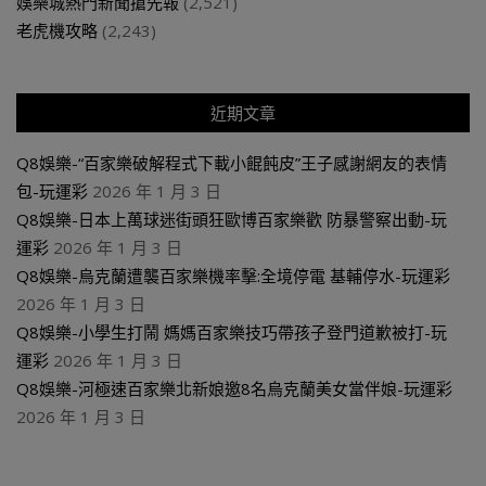
娛樂城熱門新聞搶先報
(2,521)
老虎機攻略
(2,243)
近期文章
Q8娛樂-“百家樂破解程式下載小餛飩皮”王子感謝網友的表情
包-玩運彩
2026 年 1 月 3 日
Q8娛樂-日本上萬球迷街頭狂歐博百家樂歡 防暴警察出動-玩
運彩
2026 年 1 月 3 日
Q8娛樂-烏克蘭遭襲百家樂機率擊:全境停電 基輔停水-玩運彩
2026 年 1 月 3 日
Q8娛樂-小學生打鬧 媽媽百家樂技巧帶孩子登門道歉被打-玩
運彩
2026 年 1 月 3 日
Q8娛樂-河極速百家樂北新娘邀8名烏克蘭美女當伴娘-玩運彩
2026 年 1 月 3 日