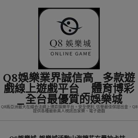
Skip
to
content
Q8娛樂業界誠信高_多款遊
戲線上遊戲平台 _體育博彩
_全台最優質的娛樂城
Q8爲亞洲最大在線合法網上博弈娛樂平台。安全便利, 信譽最佳保證出金，Q8
提供各種最新真人視訊百家樂、電子遊戲
Primary
Navigation