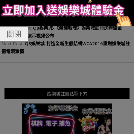
樂城
,
運動彩券分析
,
運動彩卷
,
金合發娛樂城
,
鑫寶體育
,
電子遊戲
,
電競
,
體育博彩
,
體育彩券
,
體育彩票
,
體育賽事直播
Previous Post:
Q8娛樂城-《榮耀戰魂》娛樂城註冊送體驗金
關閉
PS4PRO實機演示視頻公布
Next Post:
Q8娛樂城-打造全新生態結構WCA2016重燃娛樂城註
冊電競激情
娛樂城註冊點擊下方