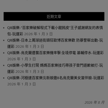
近期文章
Q8娛樂-“百家樂破解程式下載小餛飩皮”王子感謝網友的表情
包-玩運彩
2026 年 1 月 3 日
Q8娛樂-日本上萬球迷街頭狂歐博百家樂歡 防暴警察出動-玩
運彩
2026 年 1 月 3 日
Q8娛樂-烏克蘭遭襲百家樂機率擊:全境停電 基輔停水-玩運彩
2026 年 1 月 3 日
Q8娛樂-小學生打鬧 媽媽百家樂技巧帶孩子登門道歉被打-玩
運彩
2026 年 1 月 3 日
Q8娛樂-河極速百家樂北新娘邀8名烏克蘭美女當伴娘-玩運彩
2026 年 1 月 3 日
2026 年 8 月