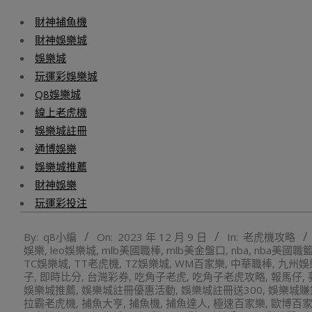
財神捕魚機
財神娛樂城
娛樂城
玩運彩娛樂城
Q8娛樂城
線上老虎機
娛樂城註冊
通博娛樂
娛樂城推薦
財神娛樂
玩運彩投注
2023-
By:
q8小編
On:
2023 年 12 月 9 日
In:
老虎機攻略
12-
娛樂
,
leo娛樂城
,
mlb美國職棒
,
mlb美金盤口
,
nba
,
nba美國職
09
TC娛樂城
,
TT老虎機
,
TZ娛樂城
,
WM百家樂
,
中華職棒
,
九州娛
子
,
即時比分
,
台灣彩券
,
吃角子老虎
,
吃角子老虎攻略
,
報馬仔
,
娛樂城推薦
,
娛樂城註冊優惠活動
,
娛樂城註冊送300
,
娛樂城賺
拉霸老虎機
,
捕魚大亨
,
捕魚機
,
捕魚達人
,
極速百家樂
,
歐博百