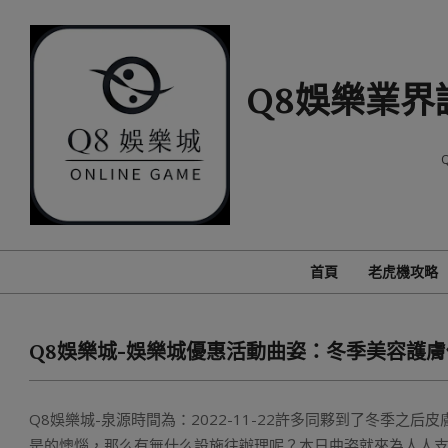
Skip
to
content
Q8娛樂業界
首頁
老虎機攻略
Q8娛樂城-娛樂城優惠活動曲姿：冬季美容護
Q8娛樂城-泉源時間為：2022-11-22許多同夥到了冬季之后
是的懊惱，那么有無什么設施往辦理呢？本日曲姿就來為人人