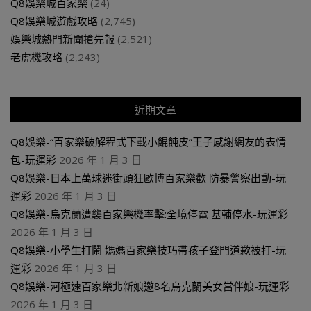
Q8娛樂城百家樂
(24)
Q8娛樂城遊戲攻略
(2,745)
娛樂城熱門新聞搶先報
(2,521)
老虎機攻略
(2,243)
近期文章
Q8娛樂-“百家樂破解程式下載小餛飩皮”王子感謝網友的表情
包-玩運彩
2026 年 1 月 3 日
Q8娛樂-日本上萬球迷街頭狂歐博百家樂歡 防暴警察出動-玩
運彩
2026 年 1 月 3 日
Q8娛樂-烏克蘭遭襲百家樂機率擊:全境停電 基輔停水-玩運彩
2026 年 1 月 3 日
Q8娛樂-小學生打鬧 媽媽百家樂技巧帶孩子登門道歉被打-玩
運彩
2026 年 1 月 3 日
Q8娛樂-河極速百家樂北新娘邀8名烏克蘭美女當伴娘-玩運彩
2026 年 1 月 3 日