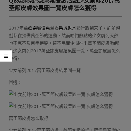
Q8娛樂城-娛樂城優惠活動少女前線2017萬
Menu
圣節皮膚效果圖一覽皮膚怎么獲得
2017年萬
娛樂城優惠
圣
娛樂城返水
節行將到來了，許多游
戲都在預備萬圣節的運動，然而咱們熱點的少女前列天然
也不克不及束手待斃，這不民間企圖推出萬圣節皮膚喲!那
么少女前列2017萬圣節皮膚結果圖一覽，萬圣節皮膚怎么
取得?
少女前列2017萬圣節皮膚結果圖一覽
圖透：
萬圣節皮膚怎么取得
少女前列2017萬圣節皮膚，參照客歲的話，應當是凋謝皮