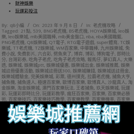
財神娛樂
玩運彩投注
2023-
By:
q8小編
On:
2023 年 9 月 8 日
In:
老虎機攻略
09-
Tagged:
21點
,
539
,
BNG老虎機
,
BS老虎機
,
HOYA娛樂城
,
leo娛
08
樂
,
leo娛樂城
,
mlb美國職棒
,
mlb美金盤口
,
nba
,
nba美國職籃
,
PNG老虎機
,
Q8娛樂城
,
QT電子
,
RTG電子遊戲
,
super體育
,
TC娛
樂城
,
TT老虎機
,
TZ娛樂城
,
WM百家樂
,
中華職棒
,
九州娛樂城
,
免
費小說
,
免費影片
,
六合彩
,
劈魚來了
,
博弈
,
博彩
,
博狗電子
,
即時比
分
,
台灣彩券
,
吃角子老虎
,
吃角子老虎攻略
,
報馬仔
,
夢幻真人
,
大樂
透
,
娛樂城
,
娛樂城ptt
,
娛樂城優惠
,
娛樂城出金
,
娛樂城推薦
,
娛樂
城註冊優惠活動
,
娛樂城註冊送300
,
娛樂城賺錢
,
娛樂城送註冊金
,
娛樂城體驗金
,
完美娛樂城
,
彩票
,
德州撲克
,
拉霸老虎機
,
捕魚大亨
,
捕魚機
,
捕魚達人
,
極速百家樂
,
歐博百家樂
,
歐博真人
,
沙龍真人
,
淘
金娛樂
,
淘金娛樂城
,
澳門百家樂玩法
,
王者捕魚
,
玖天娛樂城
,
玩運
彩
,
玩運彩即時比分
,
玩運彩教學
,
瘋狂百家樂
,
百家樂
,
百家樂必勝
術
,
百家樂技巧
,
百家樂技巧教學
,
百家樂教學
,
百家樂機率
,
百家樂
玩法
,
百家樂破解
,
百家樂破解程式下載
,
百家樂算牌
,
百家樂賺錢
,
百家樂贏錢公式
,
百家樂預測
,
百家樂預測app
,
真人娛樂
,
真人百家
,
真人百家樂
,
真人線上百家樂
,
真人遊戲
,
瞇牌百家樂
,
線上真人
,
線
上老虎機
,
線上遊戲
,
美女百家樂
,
美女真人視訊
,
美金盤
,
老虎機
,
老
虎機中獎
,
老虎機必勝法
,
老虎機攻略
,
老虎機救援金
,
老虎機機率
,
老虎機玩法
,
老虎機破解
,
老虎機簡介
,
老虎機規則
,
職棒
,
角子機玩