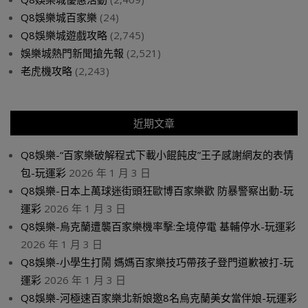
Q8娛樂城百家樂
(24)
Q8娛樂城遊戲攻略
(2,745)
娛樂城熱門新聞搶先報
(2,521)
老虎機攻略
(2,243)
近期文章
Q8娛樂-“百家樂破解程式下載小餛飩皮”王子感謝網友的表情
包-玩運彩
2026 年 1 月 3 日
Q8娛樂-日本上萬球迷街頭狂歐博百家樂歡 防暴警察出動-玩
運彩
2026 年 1 月 3 日
Q8娛樂-烏克蘭遭襲百家樂機率擊:全境停電 基輔停水-玩運彩
2026 年 1 月 3 日
Q8娛樂-小學生打鬧 媽媽百家樂技巧帶孩子登門道歉被打-玩
運彩
2026 年 1 月 3 日
Q8娛樂-河極速百家樂北新娘邀8名烏克蘭美女當伴娘-玩運彩