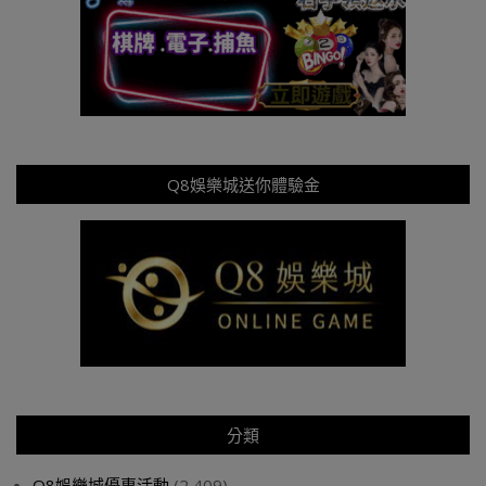
Q8娛樂城送你體驗金
分類
Q8娛樂城優惠活動
(2,409)