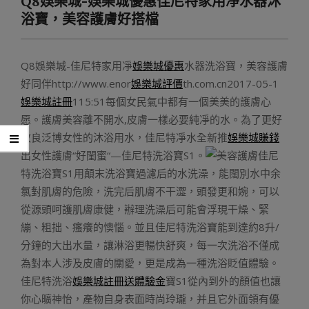
Q8娛樂城-娛樂城優惠佳尼特家用凈水器沐
Menu
浴寶，美容護膚好搭檔
Q8娛樂城-佳尼特家用凈
娛樂城優惠
水器洗浴寶，美容護膚
好同伴http://www.enor
娛樂城評價
th.com.cn2017-05-1
娛樂城註冊
115:51每個女民氣中都有一個美美的護膚心
愿。護膚美容離不開水,皮膚一樣必要純凈的水。為了更好
改良泛博女性的沐浴用水，佳尼特凈水全新推
娛樂城賺錢
出女性護膚“好閨蜜“—佳尼特洗浴寶S1。
佳尼
特洗浴寶S1用顛末洗浴寶過濾后的水洗澡，能闊別水中余
氯對肌膚的危險，洗完后肌膚不干澀，頭發更和婉，可以
從源頭呵護肌膚康健，辦理洗澡后可能會浮現干燥、緊
繃、粗拙、瘙癢的懊惱。並且佳尼特洗浴寶能到達約8升/
分鐘的大出水量，讓淋浴更暢快舒爽，每一次洗浴不僅成
為對本人涉及皮膚的關愛，更是成為一種洗浴貶值體驗。
佳尼特洗浴
娛樂城註冊送體驗金
寶S1從內到外的顏值也讓
你心曠神怡，產物自身表面時尚玲瓏，并且它外面領有優