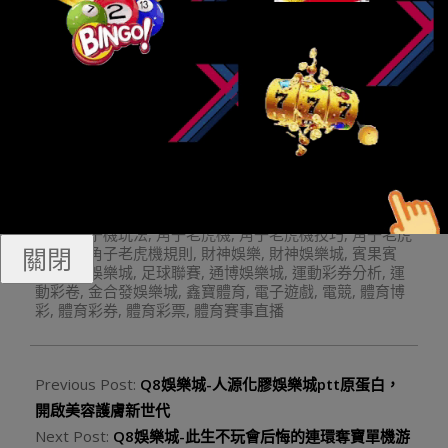
彩票
,
德州撲克
,
拉霸老虎機
,
捕魚大亨
,
捕魚機
,
捕魚達人
,
極速百家樂
,
歐博百家樂
,
歐博真人
,
沙龍真人
,
淘金娛樂
,
淘金娛樂城
,
澳門百家樂玩法
,
王者捕魚
,
玖天娛樂城
,
玩運
彩
,
玩運彩即時比分
,
玩運彩教學
,
瘋狂百家樂
,
百家樂
,
百
家樂必勝術
,
百家樂技巧
,
百家樂技巧教學
,
百家樂教學
,
百
家樂機率
,
百家樂玩法
,
百家樂破解
,
百家樂破解程式下載
,
百家樂算牌
,
百家樂賺錢
,
百家樂贏錢公式
,
百家樂預測
,
百
家樂預測app
,
真人娛樂
,
真人百家
,
真人百家樂
,
真人線上
百家樂
,
真人遊戲
,
瞇牌百家樂
,
線上真人
,
線上老虎機
,
線
上遊戲
,
美女百家樂
,
美女真人視訊
,
美金盤
,
老虎機
,
老虎
機中獎
,
老虎機必勝法
,
老虎機攻略
,
老虎機救援金
,
老虎機
機率
,
老虎機玩法
,
老虎機破解
,
老虎機簡介
,
老虎機規則
,
職棒
,
角子機玩法
,
角子老虎機
,
角子老虎機技巧
,
角子老虎
關閉
機玩法
,
角子老虎機規則
,
財神娛樂
,
財神娛樂城
,
賓果賓
果
,
贏家娛樂城
,
足球聯賽
,
通博娛樂城
,
運動彩券分析
,
運
動彩卷
,
金合發娛樂城
,
鑫寶體育
,
電子遊戲
,
電競
,
體育博
彩
,
體育彩券
,
體育彩票
,
體育賽事直播
Previous Post:
Q8娛樂城-人源化膠娛樂城ptt原蛋白，
開啟美容護膚新世代
Next Post:
Q8娛樂城-此生不玩會后悔的連環奪寶單機游