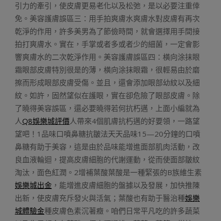
引力的牽引，使皮膚更易老化以及松弛，是以必要注重倖
免。美容護膚誤區三：用手拍爽膚水爽膚水對皮膚有再次
乾淨的作用，許多美男為了節儉時間，就會選擇用手間接
拍打爽膚水。實在，手掌或者多或者少的細菌，一定會影
響爽膚水的二次乾淨作用。美容護膚誤區四：橫向涂抹眼
霜眼部皮膚特別很是的薄，橫向涂抹眼霜，很輕易由於磨
擦而形成眼部皮膚受傷。並且，還會添加眼部幼紋以及細
紋。如許，固然望似在護眼，實在卻危險了眼部皮膚。除
了曉得美容誤區，還必要曉得若何抗朽邁，上面小編就為
人
Q8娛樂城評價
人帶來4個肌膚抗朽邁的好要領，一路望
望吧！1品味口噴鼻糖抗皺法天天品味15—20分鐘的口噴
鼻糖有助于美容，這是由於品味能增進面部肌肉活動，改
良血液輪迴，提高皮膚細胞的代謝運動，從而使面部皺紋
淘汰，面色紅潤。2增補葉酸葉酸是一種緊張的B族維生素
娛樂城出金
，能增進皮膚細胞的盤據以及發展，加快推陳
出新，使皮膚充斥發火與活氣；葉酸也有助于醫治種
娛樂
城體驗金
種皮膚色素沉著癥。咱們日常平凡吃的許多蔬菜