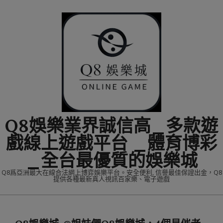
Skip
to
content
Q8娛樂業界誠信高_多款遊
戲線上遊戲平台 _體育博彩
_全台最優質的娛樂城
Q8爲亞洲最大在線合法網上博弈娛樂平台。安全便利, 信譽最佳保證出金，Q8
提供各種最新真人視訊百家樂、電子遊戲
Primary
Navigation