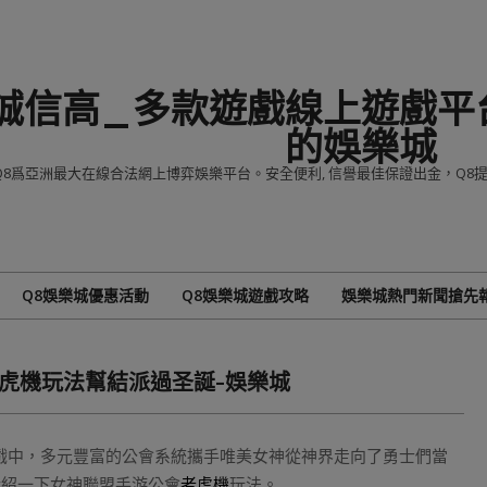
誠信高_多款遊戲線上遊戲平台
的娛樂城
Q8爲亞洲最大在線合法網上博弈娛樂平台。安全便利, 信譽最佳保證出金，Q
Q8娛樂城優惠活動
Q8娛樂城遊戲攻略
娛樂城熱門新聞搶先
Primary
Navigation
Menu
老虎機玩法幫結派過圣誕-娛樂城
戲中，多元豐富的公會系統攜手唯美女神從神界走向了勇士們當
介紹一下女神聯盟手游公會
老虎機
玩法。