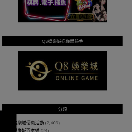
Q8娛樂城送你體驗金
分類
Q8娛樂城優惠活動
(2,409)
Q8娛樂城百家樂
(24)