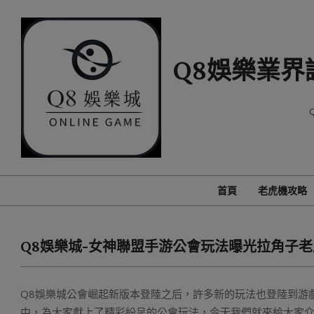
Skip
to
content
Q8娛樂業界
首頁
老虎機攻略
Q8娛樂城-女神聯盟手游公會玩法曝光拉角子
Q8娛樂城公會崛起新版本登陸之后，許多新的玩法也登陸到游
中，為大家獻上了精彩紛呈的公會玩法，今天我們就來給大家