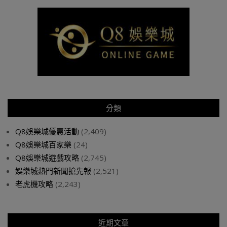
分類
Q8娛樂城優惠活動
(2,409)
Q8娛樂城百家樂
(24)
Q8娛樂城遊戲攻略
(2,745)
娛樂城熱門新聞搶先報
(2,521)
老虎機攻略
(2,243)
近期文章