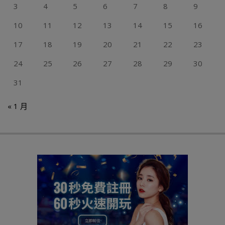
3
4
5
6
7
8
9
10
11
12
13
14
15
16
17
18
19
20
21
22
23
24
25
26
27
28
29
30
31
« 1 月