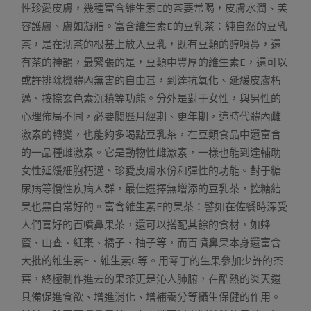
性珍愛皮膚，幾種富含維生素E的茶要常喝，皮膚水潤、美
容護膚、膚如凝脂。富含維生素E的豆乳茶：純自然的豆乳
茶，是在沏茶的根基上放入豆乳，既有豆類的醇噴鼻，還
有茶的神韻，最緊張的是，豆類中豐厚的維生素E，還可以
或許排除機體內無害的自由基，到達抗氧化、延緩皮膚朽
邁、按捺玄色素沉積等功能。分外是對于女性，與男性的
心理佈局不同，必要閱歷月經期、更年期，這時代體內雌
激素的轉變，也能夠多喝點豆乳茶，在豆類食品中還富含
的一品種雌激素。它是動物性雌激素，一樣也能到達輔助
女性延緩細胞朽邁、珍愛皮膚水份和彈性的功能。對于糖
尿病等慢性疾病人群，最佳選擇無增添的豆乳茶，控糖結
果也黑白常好的。富含維生素E的果茶：譬如在佐餐時深受
人們喜好的百噴鼻果茶，還可以搭配其餘的食材，如蜂
蜜、山查、紅棗、橘子、柚子等，而百噴鼻果本身還富含
大批的維生素E、維生素C等。用零丁的生果參加少許的茶
葉，終極制作進去的果茶更是沁人肺腑，在酷熱的炎天還
具備促進食欲、增進消化、增補養分等攝生保健的作用。