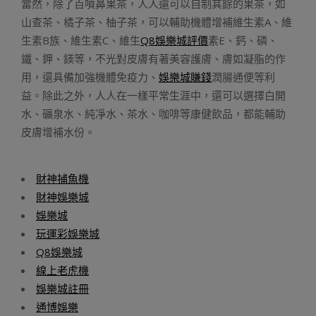
當然，除了百噴鼻果茶，人人還可以自制其餘的果茶，如
山查茶、橘子茶、柚子茶，可以輔助機體增補維生素A、維
生素B族、維生素C、維生
Q8娛樂城評價
素E、鈣、磷、
鐵、鉀、鎂等，不光對皮膚有著美容護膚、膚如凝脂的作
用，還具備加強機體免疫力、
娛樂城賺錢
潤腸通便等利
益。除此之外，人人在一樣平常生涯中，還可以選擇白開
水、礦泉水、純凈水、茶水、咖啡等康健飲品，都能輔助
皮膚增補水份。
財神捕魚機
財神娛樂城
娛樂城
玩運彩娛樂城
Q8娛樂城
線上老虎機
娛樂城註冊
通博娛樂