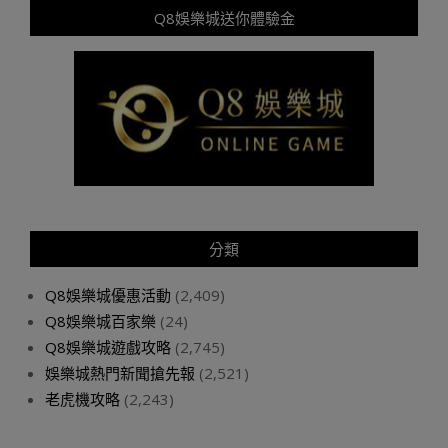
Q8娛樂城送你體驗金
分類
Q8娛樂城優惠活動
(2,409)
Q8娛樂城百家樂
(24)
Q8娛樂城遊戲攻略
(2,745)
娛樂城熱門新聞搶先報
(2,521)
老虎機攻略
(2,243)