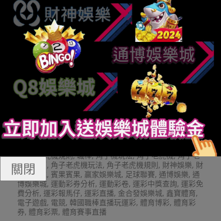
真人
,
大樂透
,
娛樂城
,
娛樂城ptt
,
娛樂城優惠
,
娛樂城出
金
,
娛樂城推薦
,
娛樂城註冊優惠活動
,
娛樂城註冊送300
,
娛樂城賺錢
,
娛樂城送註冊金
,
娛樂城體驗金
,
完美娛樂城
,
彩票
,
德州撲克
,
拉霸老虎機
,
捕魚大亨
,
捕魚機
,
捕魚達人
,
日棒直播玩運彩
,
極速百家樂
,
歐博百家樂
,
歐博真人
,
沙龍
真人
,
淘金娛樂
,
淘金娛樂城
,
澳門百家樂玩法
,
王者捕魚
,
玖天娛樂城
,
玩運彩
,
玩運彩即時比分
,
玩運彩場中投注
,
玩
運彩教學
,
玩運彩朋友圈
,
玩運彩討論區
,
瘋狂百家樂
,
百家
樂
,
百家樂必勝術
,
百家樂技巧
,
百家樂技巧教學
,
百家樂教
學
,
百家樂機率
,
百家樂玩法
,
百家樂破解
,
百家樂破解程式
下載
,
百家樂算牌
,
百家樂賺錢
,
百家樂贏錢公式
,
百家樂預
測
,
百家樂預測app
,
真人娛樂
,
真人百家
,
真人百家樂
,
真
人線上百家樂
,
真人遊戲
,
瞇牌百家樂
,
線上玩運彩
,
線上真
人
,
線上老虎機
,
線上遊戲
,
美女百家樂
,
美女真人視訊
,
美
金盤
,
老虎機
,
老虎機中獎
,
老虎機必勝法
,
老虎機攻略
,
老
虎機救援金
,
老虎機機率
,
老虎機玩法
,
老虎機破解
,
老虎機
簡介
,
老虎機規則
,
職棒
,
角子機玩法
,
角子老虎機
,
角子老
虎機技巧
,
角子老虎機玩法
,
角子老虎機規則
,
財神娛樂
,
財
關閉
神娛樂城
,
賓果賓果
,
贏家娛樂城
,
足球聯賽
,
通博娛樂
,
通
博娛樂城
,
運動彩券分析
,
運動彩卷
,
運彩中獎查詢
,
運彩免
費分析
,
運彩報馬仔
,
運彩直播
,
金合發娛樂城
,
鑫寶體育
,
電子遊戲
,
電競
,
韓國職棒直播玩運彩
,
體育博彩
,
體育彩
券
,
體育彩票
,
體育賽事直播