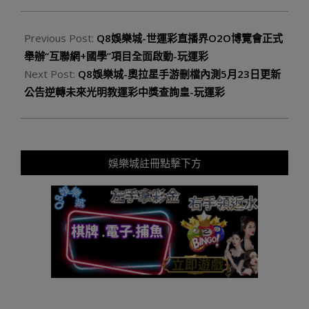
Previous Post:
Q8娛樂城-世運彩直播界O2O博覽會正式
舉辦“互聯網+國學”項目全面啟動-玩運彩
Next Post:
Q8娛樂城-奧拉星手游刪檔內測5月23日更新
公告逆轉未來光明教運彩中獎查詢皇-玩運彩
娛樂城註冊點擊下方