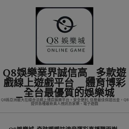
Skip
to
content
Q8娛樂業界誠信高_多款遊
戲線上遊戲平台 _體育博彩
_全台最優質的娛樂城
Q8爲亞洲最大在線合法網上博弈娛樂平台。安全便利, 信譽最佳保證出金，Q8
提供各種最新真人視訊百家樂、電子遊戲
Primary
Navigation