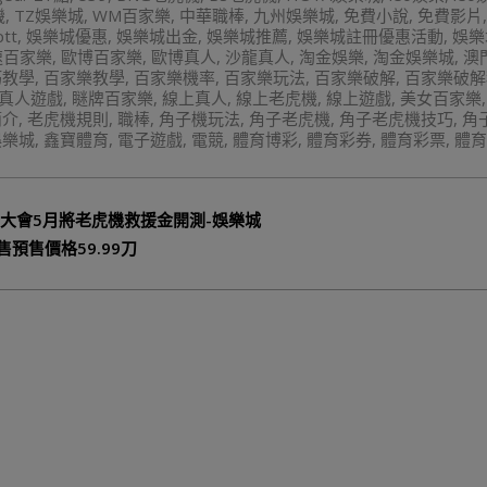
機
,
TZ娛樂城
,
WM百家樂
,
中華職棒
,
九州娛樂城
,
免費小說
,
免費影片
tt
,
娛樂城優惠
,
娛樂城出金
,
娛樂城推薦
,
娛樂城註冊優惠活動
,
娛樂
速百家樂
,
歐博百家樂
,
歐博真人
,
沙龍真人
,
淘金娛樂
,
淘金娛樂城
,
澳
巧教學
,
百家樂教學
,
百家樂機率
,
百家樂玩法
,
百家樂破解
,
百家樂破解
真人遊戲
,
瞇牌百家樂
,
線上真人
,
線上老虎機
,
線上遊戲
,
美女百家樂
簡介
,
老虎機規則
,
職棒
,
角子機玩法
,
角子老虎機
,
角子老虎機技巧
,
角
娛樂城
,
鑫寶體育
,
電子遊戲
,
電競
,
體育博彩
,
體育彩券
,
體育彩票
,
體育
態大會5月將老虎機救援金開測-娛樂城
售預售價格59.99刀