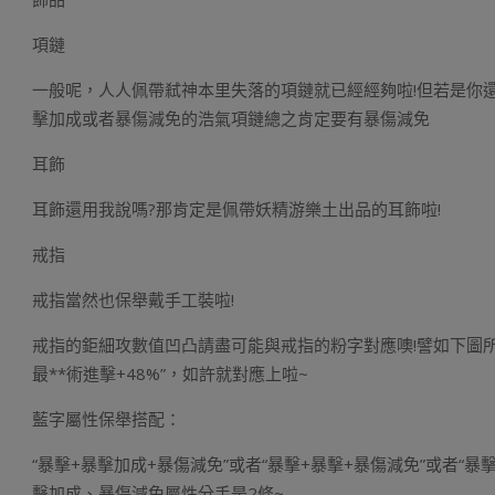
項鏈
一般呢，人人佩帶弒神本里失落的項鏈就已經經夠啦!但若是你
擊加成或者暴傷減免的浩氣項鏈總之肯定要有暴傷減免
耳飾
耳飾還用我說嗎?那肯定是佩帶妖精游樂土出品的耳飾啦!
戒指
戒指當然也保舉戴手工裝啦!
戒指的鉅細攻數值凹凸請盡可能與戒指的粉字對應噢!譬如下圖
最**術進擊+48%”，如許就對應上啦~
藍字屬性保舉搭配：
“暴擊+暴擊加成+暴傷減免”或者“暴擊+暴擊+暴傷減免”或者“
擊加成、暴傷減免屬性分手是2條~