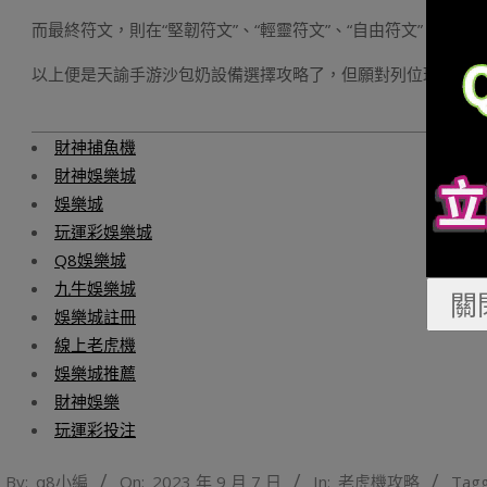
而最終符文，則在“堅韌符文”、“輕靈符文”、“自由符文”、“迅捷
以上便是天諭手游沙包奶設備選擇攻略了，但願對列位玩家有
財神捕魚機
財神娛樂城
娛樂城
玩運彩娛樂城
Q8娛樂城
九牛娛樂城
關
娛樂城註冊
線上老虎機
娛樂城推薦
財神娛樂
玩運彩投注
2023-
By:
q8小編
On:
2023 年 9 月 7 日
In:
老虎機攻略
Tagg
09-