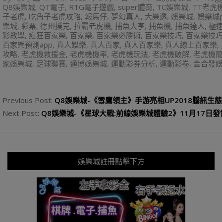
Q8娛樂城
,
QT電子
,
RTG電子遊戲
,
super體育
,
TC娛樂城
,
TT老虎
07
子老虎
,
吃角子老虎攻略
,
報馬仔
,
夢幻真人
,
大樂透
,
娛樂城
,
娛樂城p
樂城
,
彩票
,
德州撲克
,
拉霸老虎機
,
捕魚大亨
,
捕魚機
,
捕魚達人
,
極
彩教學
,
瘋狂百家樂
,
百家樂
,
百家樂必勝術
,
百家樂技巧
,
百家樂技
百家樂預測app
,
真人娛樂
,
真人百家
,
真人百家樂
,
真人線上百家樂
,
攻略
,
老虎機救援金
,
老虎機機率
,
老虎機玩法
,
老虎機破解
,
老虎機
家娛樂城
,
足球聯賽
,
通博娛樂城
,
運動彩券分析
,
運動彩卷
,
金合發
Previous Post:
Q8娛樂城-《雪鷹領主》手游亮相UP2018騰訊生
Next Post:
Q8娛樂城-《星球大戰:前線娛樂城體驗2》11月17日發
娛樂城註冊點擊下方