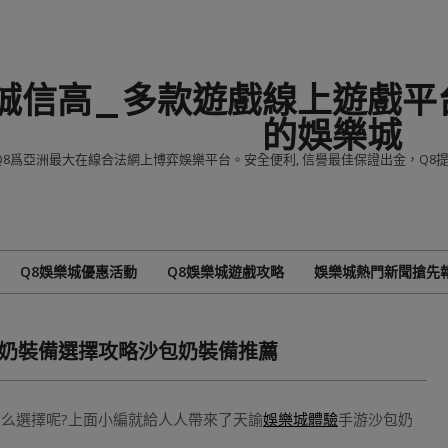
誠信高_多款遊戲線上遊戲平台
的娛樂城
Q8爲亞洲最大在線合法網上博弈娛樂平台。安全便利, 信譽最佳保證出金，Q
Q8娛樂城優惠活動
Q8娛樂城遊戲攻略
娛樂城熱門新聞搶先
Primary
Navigation
Menu
包奶裝備選擇攻略沙包奶裝備推薦
么選擇呢?上面小編就給人人帶來了天諭
娛樂城體驗
手游沙包奶