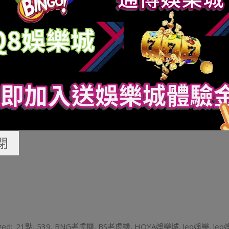
符文”當選擇。
輔助。
閉
ed:
21點
,
539
,
BNG老虎機
,
BS老虎機
,
HOYA娛樂城
,
leo娛樂
,
le