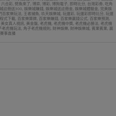
,
六合彩
,
劈魚來了
,
博弈
,
博彩
,
博狗電子
,
即時比分
,
台灣彩券
,
吃角
城註冊送300
,
娛樂城賺錢
,
娛樂城送註冊金
,
娛樂城體驗金
,
完美娛
門百家樂玩法
,
王者捕魚
,
玖天娛樂城
,
玩運彩
,
玩運彩即時比分
,
玩運
程式下載
,
百家樂算牌
,
百家樂賺錢
,
百家樂贏錢公式
,
百家樂預測
,
,
美女真人視訊
,
美金盤
,
老虎機
,
老虎機中獎
,
老虎機必勝法
,
老虎機
子老虎機玩法
,
角子老虎機規則
,
財神娛樂
,
財神娛樂城
,
賓果賓果
,
贏
賽事直播