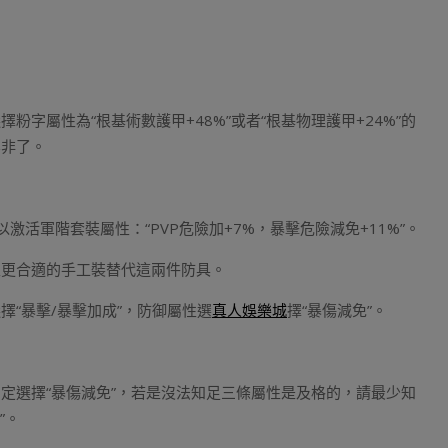
字屬性為“根基術數護甲+48%”或者“根基物理護甲+24%”的
無非了。
活軍階套裝屬性：“PVP危險加+7%，暴擊危險減免+11%”。
性更合適的手工裝替代這兩件防具。
“暴擊/暴擊加成”，防御屬性選
真人娛樂城
擇“暴傷減免”。
定選擇“暴傷減免”，若是沒法知足三條屬性是及格的，請最少知
”。