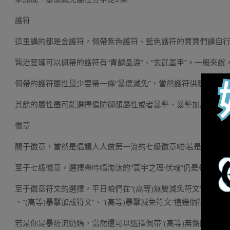
護符
這里講的都是金護符，佩帶紫色護符、藍色護符的寶寶們請自行
醫治靈瓏可以佩帶的護符有“青麟晶淚”、“玄武墨甲”。一般來說
佩帶的護符屬性最少要帶一條“暴傷減免”，當然護符供應的暴
其餘的屬性盡可能選擇偏防御類屬性或者暴擊、暴擊加成。若是
徽章
關于徽章，當然是倡議人人做第一流的七級徽章啦!若是做不了
至于七級徽章，選擇帶吟唱淘汰的“寰宇之理·伏魂”仍是帶挪移速
至于徽章符文的選擇，平日咱們在“(高等)無雙減免符文”、 “(高等
、“(高等)暴擊加成符文”、“(高等)暴擊減免符文”這幾個符文
若是你是暴防流奶媽，當然還可以選擇佩帶“(高等)無懈防御符文