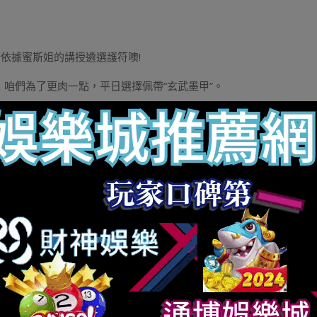
依據蜜斯姐的講授遴選護符噢!
，咱們為了更肉一點，平日選擇佩帶“玄武墨甲”。
傷減免屬性條數越多越好。
有偏好移速的奶媽，還可以選擇佩帶一個帶“挪移速率”的護符。
七級，最少也要做到六級徽章，是必要用徽章精髓制作的那一種哦!
率的“寰宇之理·伏影”，就望人人的喜愛需求啦~
)暴擊符文”
中依據腳色屬性，選擇性搭配平凡、高等的符文。
”。