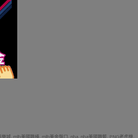
o娛樂城
,
mlb美國職棒
,
mlb美金盤口
,
nba
,
nba美國職籃
,
PNG老虎機
,