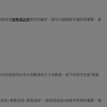
還想尋求
娛樂城註冊
更好的屬性，還可以選擇藍字屬性帶暴擊、暴
所示的戒指的白字大攻數值高于小攻數值，底下的粉字也是“根基
暴擊加成+暴擊加成+暴傷減免”，即兩個戒指6條藍字所帶的暴擊、暴