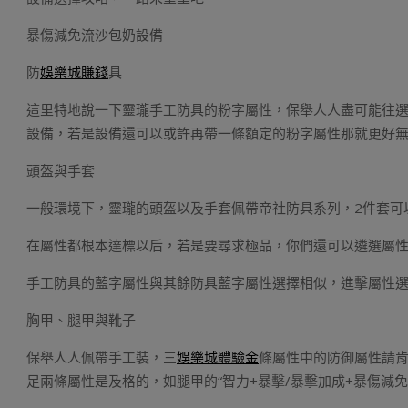
暴傷減免流沙包奶設備
防
娛樂城賺錢
具
這里特地說一下靈瓏手工防具的粉字屬性，保舉人人盡可能往選擇粉
設備，若是設備還可以或許再帶一條額定的粉字屬性那就更好
頭盔與手套
一般環境下，靈瓏的頭盔以及手套佩帶帝社防具系列，2件套可以激
在屬性都根本達標以后，若是要尋求極品，你們還可以遴選屬
手工防具的藍字屬性與其餘防具藍字屬性選擇相似，進擊屬性選擇
胸甲、腿甲與靴子
保舉人人佩帶手工裝，三
娛樂城體驗金
條屬性中的防御屬性請肯
足兩條屬性是及格的，如腿甲的“智力+暴擊/暴擊加成+暴傷減免