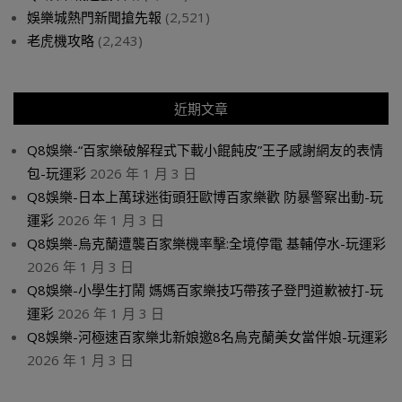
娛樂城熱門新聞搶先報
(2,521)
老虎機攻略
(2,243)
近期文章
Q8娛樂-“百家樂破解程式下載小餛飩皮”王子感謝網友的表情
包-玩運彩
2026 年 1 月 3 日
Q8娛樂-日本上萬球迷街頭狂歐博百家樂歡 防暴警察出動-玩
運彩
2026 年 1 月 3 日
Q8娛樂-烏克蘭遭襲百家樂機率擊:全境停電 基輔停水-玩運彩
2026 年 1 月 3 日
Q8娛樂-小學生打鬧 媽媽百家樂技巧帶孩子登門道歉被打-玩
運彩
2026 年 1 月 3 日
Q8娛樂-河極速百家樂北新娘邀8名烏克蘭美女當伴娘-玩運彩
2026 年 1 月 3 日