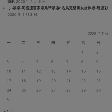
運彩
2026 年 1 月 3 日
Q8娛樂-河極速百家樂北新娘邀8名烏克蘭美女當伴娘-玩運彩
2026 年 1 月 3 日
2026 年 8 月
一
二
三
四
五
六
日
1
2
3
4
5
6
7
8
9
10
11
12
13
14
15
16
17
18
19
20
21
22
23
24
25
26
27
28
29
30
31
« 1 月