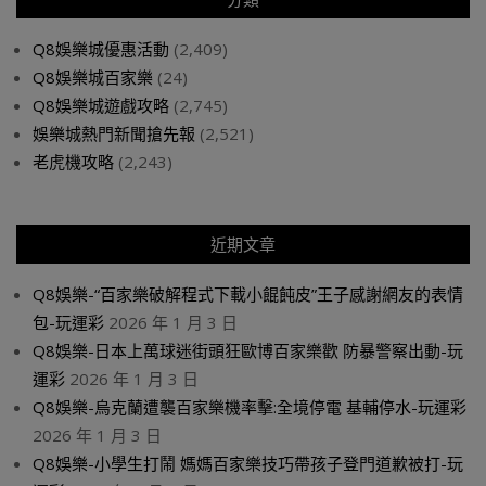
Q8娛樂城優惠活動
(2,409)
Q8娛樂城百家樂
(24)
Q8娛樂城遊戲攻略
(2,745)
娛樂城熱門新聞搶先報
(2,521)
老虎機攻略
(2,243)
近期文章
Q8娛樂-“百家樂破解程式下載小餛飩皮”王子感謝網友的表情
包-玩運彩
2026 年 1 月 3 日
Q8娛樂-日本上萬球迷街頭狂歐博百家樂歡 防暴警察出動-玩
運彩
2026 年 1 月 3 日
Q8娛樂-烏克蘭遭襲百家樂機率擊:全境停電 基輔停水-玩運彩
2026 年 1 月 3 日
Q8娛樂-小學生打鬧 媽媽百家樂技巧帶孩子登門道歉被打-玩