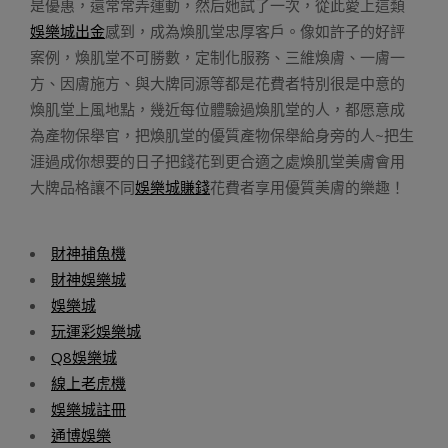
是優惠，還常常弄運動，然后她試了一次，從此愛上這類
娛樂城出金
感到，成為煥肌堂忠厚客戶。像如許子的好評
案例，煥肌堂不可勝數，定制化服務、三維煥膚、一膚一
方、因膚施方、與大牌同源等都是花費者特別很是中意的
煥肌堂上風地點，幾近每位體驗過煥肌堂的人，都愿意成
為產物保舉官，把煥肌堂的優質產物保舉給身旁的人~把生
涯過成你想要的日子把錢花到更合適之處煥肌堂美膚會用
大牌品格讓不同
娛樂城賺錢
花費者享用優質美膚的樂趣！
財神捕魚機
財神娛樂城
娛樂城
玩運彩娛樂城
Q8娛樂城
線上老虎機
娛樂城註冊
通博娛樂