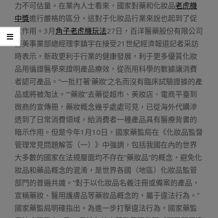
力不可估量。在業內人士看來，國家對藥和化妝品
老虎機
中獎
進行嚴格的區分，這對于化妝品行業來說也起到了促
進作用。3月
角子老虎機玩法
27日，百洋醫藥股份有限公司
醫美事業部總經理李鎮宇在接受21世紀經濟報道記者采訪
時表示，新政更利于行業的健康發展，利于更多優質化妝
品用循證醫學來證明產品療效，從而用科學的數據讓消費
者認可產品。“一批打著‘藥妝’之名而沒有臨床試驗證據的產
品或將被淘汰。”“藥妝”去藥從超市、美妝店、電商平臺到
微商的宣傳冊，藥妝概念幾乎處處可見，已從海外代購滲
透到了日常消費領域，給消費者一種產品具有醫療背書的
暗示作用。但是今年1月10日，國家藥監局在《化妝品監督
管理常見問題解答（一）》中強調，包括我國在內的世界
大多數的國家在法規層面均不存在“藥妝品”的概念，避免化
妝品和藥品概念的混淆，是世界各國（地區）化妝品監管
部門的普遍共識。“對于以化妝品名義注冊或備案的產品，
宣稱藥妝、醫用護膚品等藥妝品概念的，屬于違法行為。”
國家藥監局明確指出。為進一步打擊違法行為，國家藥監