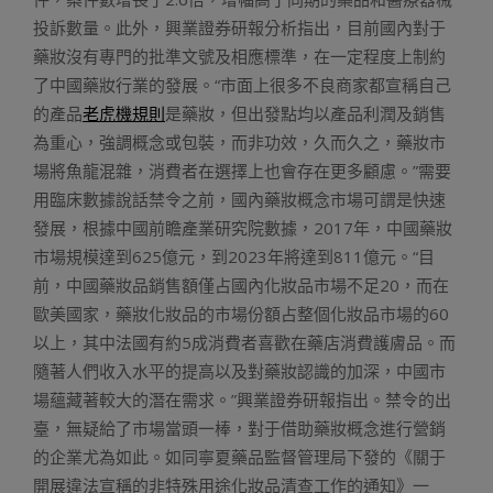
投訴數量。此外，興業證券研報分析指出，目前國內對于
藥妝沒有專門的批準文號及相應標準，在一定程度上制約
了中國藥妝行業的發展。“市面上很多不良商家都宣稱自己
的產品
老虎機規則
是藥妝，但出發點均以產品利潤及銷售
為重心，強調概念或包裝，而非功效，久而久之，藥妝市
場將魚龍混雜，消費者在選擇上也會存在更多顧慮。”需要
用臨床數據說話禁令之前，國內藥妝概念市場可謂是快速
發展，根據中國前瞻產業研究院數據，2017年，中國藥妝
市場規模達到625億元，到2023年將達到811億元。“目
前，中國藥妝品銷售額僅占國內化妝品市場不足20，而在
歐美國家，藥妝化妝品的市場份額占整個化妝品市場的60
以上，其中法國有約5成消費者喜歡在藥店消費護膚品。而
隨著人們收入水平的提高以及對藥妝認識的加深，中國市
場蘊藏著較大的潛在需求。”興業證券研報指出。禁令的出
臺，無疑給了市場當頭一棒，對于借助藥妝概念進行營銷
的企業尤為如此。如同寧夏藥品監督管理局下發的《關于
開展違法宣稱的非特殊用途化妝品清查工作的通知》一