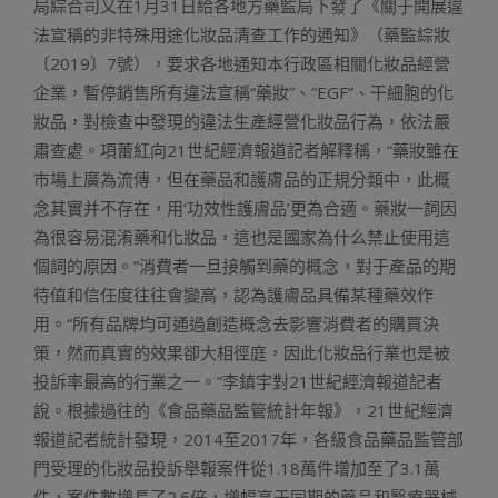
局綜合司又在1月31日給各地方藥監局下發了《關于開展違
法宣稱的非特殊用途化妝品清查工作的通知》（藥監綜妝
〔2019〕7號），要求各地通知本行政區相關化妝品經營
企業，暫停銷售所有違法宣稱“藥妝”、“EGF”、干細胞的化
妝品，對檢查中發現的違法生產經營化妝品行為，依法嚴
肅查處。項蕾紅向21世紀經濟報道記者解釋稱，“藥妝雖在
市場上廣為流傳，但在藥品和護膚品的正規分類中，此概
念其實并不存在，用‘功效性護膚品’更為合適。藥妝一詞因
為很容易混淆藥和化妝品，這也是國家為什么禁止使用這
個詞的原因。”消費者一旦接觸到藥的概念，對于產品的期
待值和信任度往往會變高，認為護膚品具備某種藥效作
用。“所有品牌均可通過創造概念去影響消費者的購買決
策，然而真實的效果卻大相徑庭，因此化妝品行業也是被
投訴率最高的行業之一。”李鎮宇對21世紀經濟報道記者
說。根據過往的《食品藥品監管統計年報》，21世紀經濟
報道記者統計發現，2014至2017年，各級食品藥品監管部
門受理的化妝品投訴舉報案件從1.18萬件增加至了3.1萬
件，案件數增長了2.6倍，增幅高于同期的藥品和醫療器械