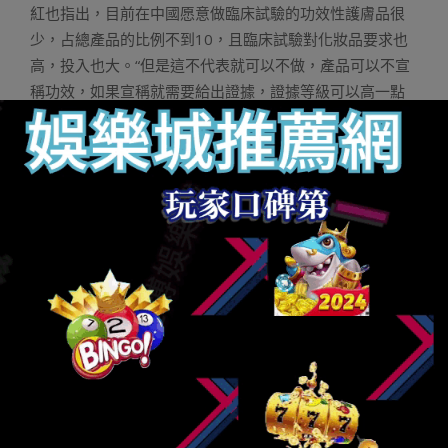
紅也指出，目前在中國愿意做臨床試驗的功效性護膚品很
少，占總產品的比例不到10，且臨床試驗對化妝品要求也
高，投入也大。“但是這不代表就可以不做，產品可以不宣
稱功效，如果宣稱就需要給出證據，證據等級可以高一點
也可以低一點。試驗有不同的等級，最低等級的消費者用
了以后對皮膚有沒有改變、膚色有沒有不同，做臨床調
研、網上調研也算證據，只不過這個證據等級比較低。”項
蕾紅說。實際上，有了臨床數據，對于功效性護膚產品的
銷售和品牌忠誠度或都存在好處。如興業證券研報分析認
為，功效是檢驗產品的核心標準之一，雅詩蘭黛、資生堂
等國際優質品牌重視專利研發，在培育自有明星產品的過
程中，專注對有效成分的研發升級，以良好的使用效果維
持較高的消費者粘性。“從國際化妝品品牌的市場更迭來
看，優質產品經久不衰，核心競爭力在于功效的不斷升
級。”“事實上，護膚品市場應分為功效型護膚品和保養型護
膚品，這有利于消費者更好的抉擇，功效型護膚品應有臨
床醫學標準的數據佐證功效。”李鎮宇對21世紀經濟報道記