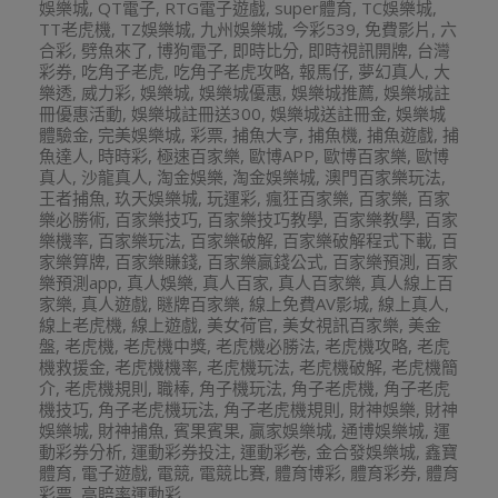
娛樂城
,
QT電子
,
RTG電子遊戲
,
super體育
,
TC娛樂城
,
TT老虎機
,
TZ娛樂城
,
九州娛樂城
,
今彩539
,
免費影片
,
六
合彩
,
劈魚來了
,
博狗電子
,
即時比分
,
即時視訊開牌
,
台灣
彩券
,
吃角子老虎
,
吃角子老虎攻略
,
報馬仔
,
夢幻真人
,
大
樂透
,
威力彩
,
娛樂城
,
娛樂城優惠
,
娛樂城推薦
,
娛樂城註
冊優惠活動
,
娛樂城註冊送300
,
娛樂城送註冊金
,
娛樂城
體驗金
,
完美娛樂城
,
彩票
,
捕魚大亨
,
捕魚機
,
捕魚遊戲
,
捕
魚達人
,
時時彩
,
極速百家樂
,
歐博APP
,
歐博百家樂
,
歐博
真人
,
沙龍真人
,
淘金娛樂
,
淘金娛樂城
,
澳門百家樂玩法
,
王者捕魚
,
玖天娛樂城
,
玩運彩
,
瘋狂百家樂
,
百家樂
,
百家
樂必勝術
,
百家樂技巧
,
百家樂技巧教學
,
百家樂教學
,
百家
樂機率
,
百家樂玩法
,
百家樂破解
,
百家樂破解程式下載
,
百
家樂算牌
,
百家樂賺錢
,
百家樂贏錢公式
,
百家樂預測
,
百家
樂預測app
,
真人娛樂
,
真人百家
,
真人百家樂
,
真人線上百
家樂
,
真人遊戲
,
瞇牌百家樂
,
線上免費AV影城
,
線上真人
,
線上老虎機
,
線上遊戲
,
美女荷官
,
美女視訊百家樂
,
美金
盤
,
老虎機
,
老虎機中獎
,
老虎機必勝法
,
老虎機攻略
,
老虎
機救援金
,
老虎機機率
,
老虎機玩法
,
老虎機破解
,
老虎機簡
介
,
老虎機規則
,
職棒
,
角子機玩法
,
角子老虎機
,
角子老虎
機技巧
,
角子老虎機玩法
,
角子老虎機規則
,
財神娛樂
,
財神
娛樂城
,
財神捕魚
,
賓果賓果
,
贏家娛樂城
,
通博娛樂城
,
運
動彩券分析
,
運動彩券投注
,
運動彩卷
,
金合發娛樂城
,
鑫寶
體育
,
電子遊戲
,
電競
,
電競比賽
,
體育博彩
,
體育彩券
,
體育
彩票
,
高賠率運動彩