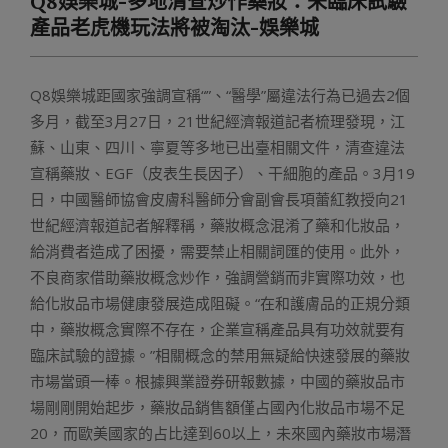
Q8娛樂城-多地清查炒作藥妝：未臨床試驗
Menu
產品老虎機玩法將被淘汰-娛樂城
Q8娛樂城距國家強調宣稱“”、“醫學”屬違法行為已過去2個
多月，截至3月27日，21世紀經濟報道記者梳理發現，江
蘇、山東、四川、寧夏等多地已出臺相關文件，清查違法
宣稱藥妝、EGF（皮表生長因子）、干細胞的產品。3月19
日，中國醫師協會皮膚科醫師分會副會長項蕾紅教授向21
世紀經濟報道記者解釋稱，藥妝概念混淆了藥和化妝品，
給消費者造成了困擾，需要禁止相關詞匯的使用。此外，
不良商家借助藥妝概念炒作，強調營銷而非實際功效，也
給化妝品市場健康發展造成阻礙。“在和護膚品的正規分類
中，藥妝概念實際不存在，企業宣稱產品具有功效就要有
臨床試驗的證據。”相關概念的禁用無疑給快速發展的藥妝
市場當頭一棒。根據興業證券研報數據，中國的藥妝品市
場剛剛開始起步，藥妝品銷售額僅占國內化妝品市場不足
20，而歐美國家的占比達到60以上，未來國內藥妝市場潛