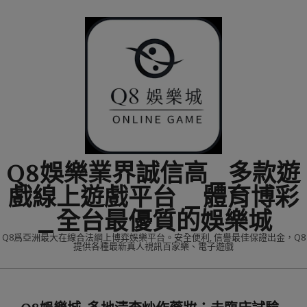
Skip
to
content
Q8娛樂業界誠信高_多款遊
戲線上遊戲平台 _體育博彩
_全台最優質的娛樂城
Q8爲亞洲最大在線合法網上博弈娛樂平台。安全便利, 信譽最佳保證出金，Q8
提供各種最新真人視訊百家樂、電子遊戲
Primary
Navigation