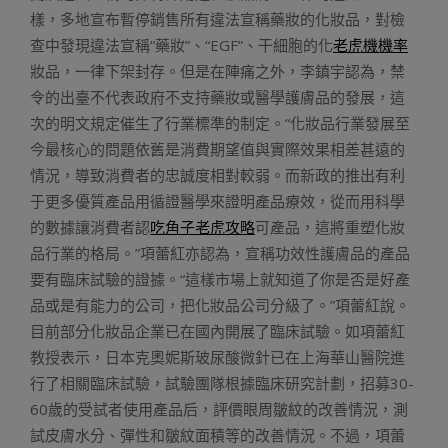
樣，多地宣布暫停銷售所有違法宣稱藥妝的化妝品，對檢
查中發現違法宣稱“藥妝”、“EGF”、干細胞的化
老虎機機率
妝品，一律下架封存。但是在陣痛之外，李鎮宇認為，禁
令的出臺不代表政府不支持藥妝或醫學護膚品的發展，這
次的明文規定催生了行業標準的制定。“化妝品行業發展至
今最核心的問題依舊是消費期望值與實際效果相差甚遠的
情況，導致消費者的忠誠度相對較弱。而新政的推出有利
于更多優質產品用循證醫學來證明產品療效，從而用科學
的數據讓消費者認
吃角子老虎攻略
可產品，這將重塑化妝
品行業的格局。”項蕾紅亦認為，宣稱功效性護膚品的產品
要有臨床試驗的證據。“這樣市場上就知道了你是否是好產
品或是有能力的公司，把化妝品公司分級了。”項蕾紅說。
目前部分化妝品企業已在國內開展了臨床試驗。如項蕾紅
教授表示，日本克奧妮斯玻尿酸微針已在上海華山醫院進
行了相關臨床試驗，試驗團隊根據臨床研究計劃，招募30-
60歲的受試者使用產品后，評價眼周皺紋的改善情況，測
試皮膚水分、彈性和皺紋面積等的改善情況。不過，項蕾