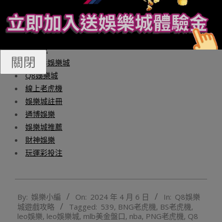
者指出。博奕遊戲推薦:
財神捕魚機
財神娛樂城
娛樂城
關閉
玩運彩娛樂城
Q8娛樂城
線上老虎機
娛樂城註冊
通博娛樂
娛樂城推薦
財神娛樂
玩運彩投注
2024-
By:
娛樂小編
On:
2024 年 4 月 6 日
In:
Q8娛樂
04-
城遊戲攻略
Tagged:
539
,
BNG老虎機
,
BS老虎機
,
06
leo娛樂
,
leo娛樂城
,
mlb美金盤口
,
nba
,
PNG老虎機
,
Q8