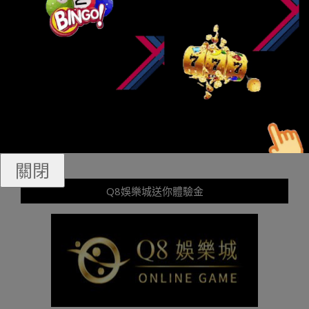
娛樂城註冊點擊下方
關閉
Q8娛樂城送你體驗金