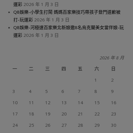
運彩
2026 年 1 月 3 日
Q8娛樂-小學生打鬧 媽媽百家樂技巧帶孩子登門道歉被
打-玩運彩
2026 年 1 月 3 日
Q8娛樂-河極速百家樂北新娘邀8名烏克蘭美女當伴娘-玩
運彩
2026 年 1 月 3 日
2026 年 8 月
一
二
三
四
五
六
日
1
2
3
4
5
6
7
8
9
10
11
12
13
14
15
16
17
18
19
20
21
22
23
24
25
26
27
28
29
30