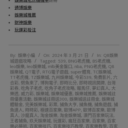
娛樂城
老虎機機率
註冊
通博娛樂
娛樂城推薦
財神娛樂
玩運彩投注
2024-
By:
娛樂小編
On:
2024 年 3 月 21 日
In:
Q8娛樂
03-
城遊戲攻略
Tagged:
539
,
BNG老虎機
,
BS老虎機
,
21
leo娛樂
,
leo娛樂城
,
mlb美金盤口
,
nba
,
PNG老虎機
,
Q8
娛樂城
,
QT電子
,
RTG電子遊戲
,
super體育
,
TC娛樂城
,
TT老虎機
,
TZ娛樂城
,
九州娛樂城
,
今彩539
,
免費影片
,
六
合彩
,
劈魚來了
,
博狗電子
,
即時比分
,
即時視訊開牌
,
台灣
彩券
,
吃角子老虎
,
吃角子老虎攻略
,
報馬仔
,
夢幻真人
,
大
樂透
,
威力彩
,
娛樂城
,
娛樂城優惠
,
娛樂城推薦
,
娛樂城註
冊優惠活動
,
娛樂城註冊送300
,
娛樂城送註冊金
,
娛樂城
體驗金
,
完美娛樂城
,
彩票
,
捕魚大亨
,
捕魚機
,
捕魚遊戲
,
捕
魚達人
,
時時彩
,
極速百家樂
,
歐博APP
,
歐博百家樂
,
歐博
真人
,
沙龍真人
,
淘金娛樂
,
淘金娛樂城
,
澳門百家樂玩法
,
王者捕魚
,
玖天娛樂城
,
玩運彩
,
瘋狂百家樂
,
百家樂
,
百家
樂必勝術
,
百家樂技巧
,
百家樂技巧教學
,
百家樂教學
,
百家