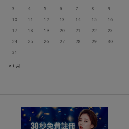
3
4
5
6
7
8
9
10
11
12
13
14
15
16
17
18
19
20
21
22
23
24
25
26
27
28
29
30
31
« 1 月