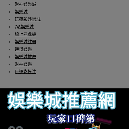
財神娛樂城
娛樂城
玩運彩娛樂城
Q8娛樂城
線上老虎機
娛樂城註冊
通博娛樂
娛樂城推薦
財神娛樂
玩運彩投注
2023-
By:
娛樂小編
On:
2023 年 11 月 19 日
In:
Q8娛
11-
樂城遊戲攻略
Tagged:
539
,
BNG老虎機
,
BS老虎機
,
19
leo娛樂
,
leo娛樂城
,
mlb美金盤口
,
nba
,
PNG老虎機
,
Q8
娛樂城
,
QT電子
,
RTG電子遊戲
,
super體育
,
TC娛樂城
,
TT老虎機
,
TZ娛樂城
,
九州娛樂城
,
今彩539
,
免費影片
,
六
合彩
,
劈魚來了
,
博狗電子
,
即時比分
,
即時視訊開牌
,
台灣