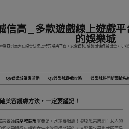
誠信高_多款遊戲線上遊戲平台
的娛樂城
Q8爲亞洲最大在線合法網上博弈娛樂平台。安全便利, 信譽最佳保證出金，Q
Q8娛樂城優惠活動
Q8娛樂城遊戲攻略
娛樂城熱門新聞搶先
Primary
Navigation
Menu
正確美容護膚方法，一定要謹記！
精確美容護
娛樂城體驗
膚要領，肯定要服膺！嘟嘟瓜美業網：女人的
1作者咱們必需曉得皮膚對女生來說是很緊張的，其緊張水平也就顯而易