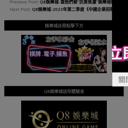
Previous Post:
Q8娛樂城-當她們被“抗衰焦慮”娛樂城優惠裹挾
Next Post:
Q8娛樂城-2023年第二季度《中國企業招聘即時比
娛樂城註冊點擊下方
關
Q8娛樂城送你體驗金