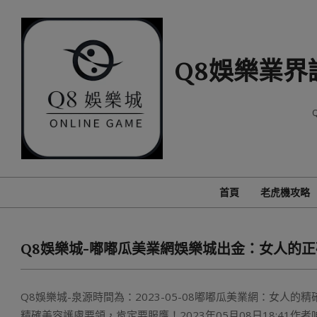
Skip
to
content
Q8娛樂業界
首頁
老虎機攻略
Q8娛樂城-嘟嘟瓜美業網娛樂城出金：女人的
Q8娛樂城-泉源時間為：2023-05-08嘟嘟瓜美業網：女人的
精確美容護膚要領，肯定要服膺！2023年05月08日18:4