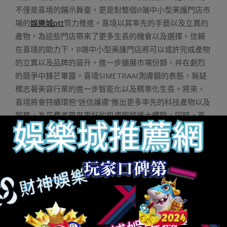
不僅是喜境的鋪示舞臺，更是對整個B端中小型美護門店市
場的
娛樂城ptt
努力推進。喜境以其率先的手藝以及立異的
產物，為這些門店帶來了更多生長的機會以及選擇。信賴
在喜境的助力下，B端中小型美護門店將可以或許完成產物
的立異以及品牌的晉升，進一步擴展市場份額，并在劇烈
的競爭中鋒芒畢露。喜境SIMETRAAI測膚鏡的表態，無疑
標志著美容行業的進一步智能化以及精準化生長。將來，
喜境將會持續環抱“迷信護膚”推出更多率先的科技產物以及
服務，為花費者帶來更好的肌膚照顧護士體驗。同時，喜
境也將會經由過程對手藝、服務的賡續優化，輔助更多的B
端美容門店完成數字化轉型，助力美容行業加倍康健、持
重、繼續生長。
財神捕魚機
財神娛樂城
娛樂城