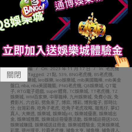
玩運彩娛樂城
Q8娛樂城
線上老虎機
娛樂城註冊
通博娛樂
娛樂城推薦
財神娛樂
玩運彩投注
2023-
By:
q8小編
On:
2023 年 11 月 17 日
In:
老虎機
11-
關閉
攻略
Tagged:
21點
,
539
,
BNG老虎機
,
BS老虎機
,
17
HOYA娛樂城
,
leo娛樂
,
leo娛樂城
,
mlb美國職棒
,
mlb美金
盤口
,
nba
,
nba美國職籃
,
PNG老虎機
,
Q8娛樂城
,
QT電
子
,
RTG電子遊戲
,
super體育
,
TC娛樂城
,
TT老虎機
,
TZ
娛樂城
,
WM百家樂
,
中華職棒
,
九州娛樂城
,
免費小說
,
免
費影片
,
六合彩
,
劈魚來了
,
博弈
,
博彩
,
博狗電子
,
即時比
分
,
台灣彩券
,
吃角子老虎
,
吃角子老虎攻略
,
報馬仔
,
夢幻
真人
,
大樂透
,
娛樂城
,
娛樂城ptt
,
娛樂城優惠
,
娛樂城出
金
,
娛樂城推薦
,
娛樂城註冊優惠活動
,
娛樂城註冊送300
,
娛樂城賺錢
,
娛樂城送註冊金
,
娛樂城體驗金
,
完美娛樂城
,
彩票
,
德州撲克
,
拉霸老虎機
,
捕魚大亨
,
捕魚機
,
捕魚達人
,