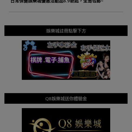
日常保健娛樂城優惠活動品6.9新起，全島包郵~
娛樂城註冊點擊下方
Q8娛樂城送你體驗金