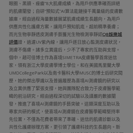
眼圈、黑頭、痤瘡”8大肌膚成績，為用戶供應準確而詳絕
的肌膚闡發；自研“預知式”AI算法能鏈接千萬量級的皮膚數
據庫，經由過程海量數據展望肌膚成績生長趨向，為用戶
供應共性化護膚方案，讓用戶預知肌底，超前精準養膚；
而光生物寧靜透皮測膚手藝獲光生物檢測寧靜認
Q8娛樂城
評價
證，過濾UV紫內線，讓用戶逐日放心監測皮膚狀況，
測膚不傷膚。諸多立異違后，少不了專家的互助與支撐。
個中，趙可佳博士作為喜境SIMETRA皮膚醫學首席迷信
家，領有浙江大學皮膚學博士學位，和在美國馬里蘭大學
UMDCollegePark以及南卡醫科大學MUSC的博士后研究閱
歷，她的傑出學識以及普遍履歷為喜境AI測膚鏡的研究以
及立異供應了緊張支撐，她與團隊配合致力于皮膚醫學範
疇的前沿研究，經由過程深切的試驗以及謹嚴的數據闡
發，推進了喜境AI測膚鏡的手藝突破。這類深度互助以及
專家共研的模式，使喜境AI測膚鏡在皮膚醫學範疇堅持率
先位置，不僅為花費者帶來了準確、迷信的肌膚診斷以及
共性化護膚辦理方案，更引領了護膚科技的生長趨向。新