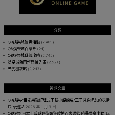
分類
Q8娛樂城優惠活動
(2,409)
Q8娛樂城百家樂
(24)
Q8娛樂城遊戲攻略
(2,745)
娛樂城熱門新聞搶先報
(2,521)
老虎機攻略
(2,243)
近期文章
Q8娛樂-“百家樂破解程式下載小餛飩皮”王子感謝網友的表情
包-玩運彩
2026 年 1 月 3 日
Q8娛樂-日本上萬球迷街頭狂歐博百家樂歡 防暴警察出動-玩