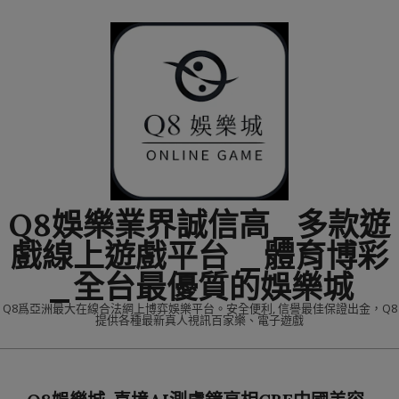
Skip
to
content
Q8娛樂業界誠信高_多款遊
戲線上遊戲平台 _體育博彩
_全台最優質的娛樂城
Q8爲亞洲最大在線合法網上博弈娛樂平台。安全便利, 信譽最佳保證出金，Q8
提供各種最新真人視訊百家樂、電子遊戲
Primary
Navigation