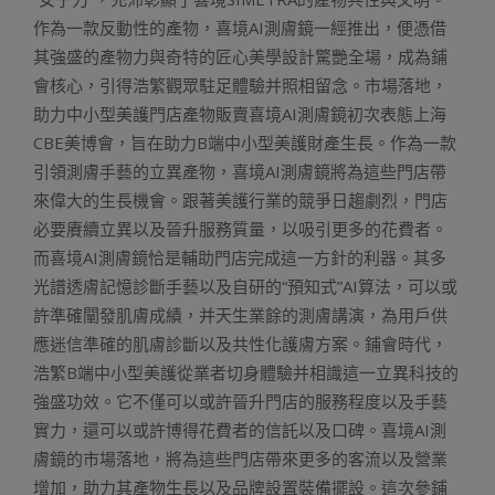
作為一款反動性的產物，喜境AI測膚鏡一經推出，便憑借
其強盛的產物力與奇特的匠心美學設計驚艷全場，成為鋪
會核心，引得浩繁觀眾駐足體驗并照相留念。市場落地，
助力中小型美護門店產物販賣喜境AI測膚鏡初次表態上海
CBE美博會，旨在助力B端中小型美護財產生長。作為一款
引領測膚手藝的立異產物，喜境AI測膚鏡將為這些門店帶
來偉大的生長機會。跟著美護行業的競爭日趨劇烈，門店
必要賡續立異以及晉升服務質量，以吸引更多的花費者。
而喜境AI測膚鏡恰是輔助門店完成這一方針的利器。其多
光譜透膚記憶診斷手藝以及自研的“預知式”AI算法，可以或
許準確闡發肌膚成績，并天生業餘的測膚講演，為用戶供
應迷信準確的肌膚診斷以及共性化護膚方案。鋪會時代，
浩繁B端中小型美護從業者切身體驗并相識這一立異科技的
強盛功效。它不僅可以或許晉升門店的服務程度以及手藝
實力，還可以或許博得花費者的信託以及口碑。喜境AI測
膚鏡的市場落地，將為這些門店帶來更多的客流以及營業
增加，助力其產物生長以及品牌設置裝備擺設。這次參鋪