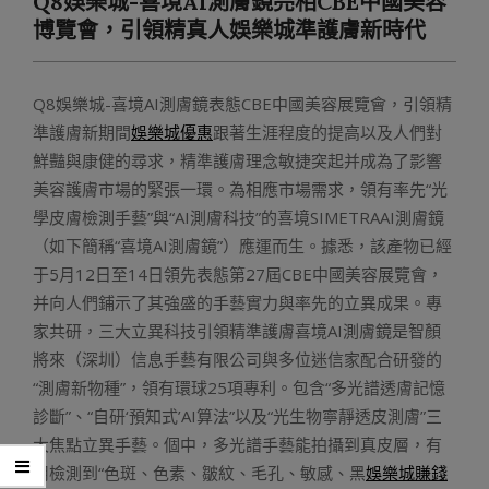
Q8娛樂城-喜境AI測膚鏡亮相CBE中國美容
Menu
博覽會，引領精真人娛樂城準護膚新時代
Q8娛樂城-喜境AI測膚鏡表態CBE中國美容展覽會，引領精
準護膚新期間
娛樂城優惠
跟著生涯程度的提高以及人們對
鮮豔與康健的尋求，精準護膚理念敏捷突起并成為了影響
美容護膚市場的緊張一環。為相應市場需求，領有率先“光
學皮膚檢測手藝”與“AI測膚科技”的喜境SIMETRAAI測膚鏡
（如下簡稱“喜境AI測膚鏡”）應運而生。據悉，該產物已經
于5月12日至14日領先表態第27屆CBE中國美容展覽會，
并向人們鋪示了其強盛的手藝實力與率先的立異成果。專
家共研，三大立異科技引領精準護膚喜境AI測膚鏡是智顏
將來（深圳）信息手藝有限公司與多位迷信家配合研發的
“測膚新物種”，領有環球25項專利。包含“多光譜透膚記憶
診斷”、“自研‘預知式’AI算法”以及“光生物寧靜透皮測膚”三
大焦點立異手藝。個中，多光譜手藝能拍攝到真皮層，有
用檢測到“色斑、色素、皺紋、毛孔、敏感、黑
娛樂城賺錢