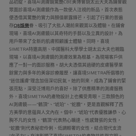
品初綻，喜境AI測膚鏡驚艷CBE美博會胡太云大夫為鋪會觀
眾面診喜境AI測膚鏡作為一款使人注視的新品，首次表態
便憑借其驚艷的實力與顏值嶄露鋒芒，引起了行業的普遍
存
Q8娛樂
眷、吸引了大批人潮前來觀賞以及體驗。在鋪會
現場，喜境AI測膚鏡以其奇特的手藝以及立異的設計，為
用戶帶來了全新的肌膚照顧護士體驗。同時，喜境
SIMETRA特邀高朋、中國醫科大學學士胡太云大夫也親臨
現場，以喜境AI測膚鏡的測膚效果為根基，為現場客戶供
應了一對一的面診服務。胡大夫憑借其過硬的皮膚醫學業
餘實力與多年的美容診療履歷，讓喜境SIMETRA所倡導的
“迷信護膚”理念加倍深切民氣。她的到來，成為了鋪會的緊
張亮點，深受泛博用戶的喜好。除了供應精準的測膚服務
外，喜境SIMETRA的產物設計上也備受青眼。三款顏色的
AI測膚鏡——“鶴頂”、“琥珀”、“蛇膽”，更是直觀解釋了西
方美學的意蘊與人文內在。個中，“琥珀”代表優雅謙恭、心
胸不凡的女性，“鶴頂”代表熱心曠達、性感聲張的女性，
“蛇膽”則代表秘密伶俐、低調輕奢的女性，結合現代支流
“女子力”，充沛彰顯了喜境SIMETRA的產物共性與文明。