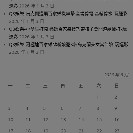
運彩
2026 年 1 月 3 日
Q8娛樂-烏克蘭遭襲百家樂機率擊:全境停電 基輔停水-玩運彩
2026 年 1 月 3 日
Q8娛樂-小學生打鬧 媽媽百家樂技巧帶孩子登門道歉被打-玩
運彩
2026 年 1 月 3 日
Q8娛樂-河極速百家樂北新娘邀8名烏克蘭美女當伴娘-玩運彩
2026 年 1 月 3 日
2026 年 8 月
一
二
三
四
五
六
日
1
2
3
4
5
6
7
8
9
10
11
12
13
14
15
16
17
18
19
20
21
22
23