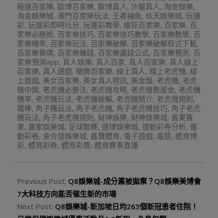
極速百家樂
,
歐博百家樂
,
歐博真人
,
沙龍真人
,
淘金娛樂
,
淘金娛樂城
,
澳門百家樂玩法
,
王者捕魚
,
玖天娛樂城
,
玩運
彩
,
玩運彩即時比分
,
玩運彩教學
,
瘋狂百家樂
,
百家樂
,
百
家樂必勝術
,
百家樂技巧
,
百家樂技巧教學
,
百家樂教學
,
百
家樂機率
,
百家樂玩法
,
百家樂破解
,
百家樂破解程式下載
,
百家樂算牌
,
百家樂賺錢
,
百家樂贏錢公式
,
百家樂預測
,
百
家樂預測app
,
真人娛樂
,
真人百家
,
真人百家樂
,
真人線上
百家樂
,
真人遊戲
,
瞇牌百家樂
,
線上真人
,
線上老虎機
,
線
上遊戲
,
美女百家樂
,
美女真人視訊
,
美金盤
,
老虎機
,
老虎
機中獎
,
老虎機必勝法
,
老虎機攻略
,
老虎機救援金
,
老虎機
機率
,
老虎機玩法
,
老虎機破解
,
老虎機簡介
,
老虎機規則
,
職棒
,
角子機玩法
,
角子老虎機
,
角子老虎機技巧
,
角子老虎
機玩法
,
角子老虎機規則
,
財神娛樂
,
財神娛樂城
,
賓果賓
果
,
贏家娛樂城
,
足球聯賽
,
通博娛樂城
,
運動彩券分析
,
運
動彩卷
,
金合發娛樂城
,
鑫寶體育
,
電子遊戲
,
電競
,
體育博
彩
,
體育彩券
,
體育彩票
,
體育賽事直播
Previous Post:
Q8娛樂城-成分黨被拋棄？Q8娛樂美博會
7大科技方向能否催生新的市場
Next Post:
Q8娛樂城-新加坡日均263個新冠患者住院！