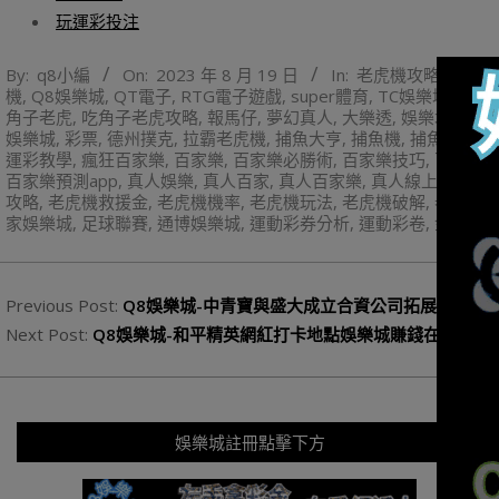
玩運彩投注
2023-
By:
q8小編
On:
2023 年 8 月 19 日
In:
老虎機攻略
Ta
08-
機
,
Q8娛樂城
,
QT電子
,
RTG電子遊戲
,
super體育
,
TC娛樂城
,
TT
19
角子老虎
,
吃角子老虎攻略
,
報馬仔
,
夢幻真人
,
大樂透
,
娛樂城
,
娛樂城
娛樂城
,
彩票
,
德州撲克
,
拉霸老虎機
,
捕魚大亨
,
捕魚機
,
捕魚達人
,
運彩教學
,
瘋狂百家樂
,
百家樂
,
百家樂必勝術
,
百家樂技巧
,
百家樂
百家樂預測app
,
真人娛樂
,
真人百家
,
真人百家樂
,
真人線上百家樂
,
攻略
,
老虎機救援金
,
老虎機機率
,
老虎機玩法
,
老虎機破解
,
老虎機
家娛樂城
,
足球聯賽
,
通博娛樂城
,
運動彩券分析
,
運動彩卷
,
金合發
Previous Post:
Q8娛樂城-中青寶與盛大成立合資公司拓展海娛樂
Next Post:
Q8娛樂城-和平精英網紅打卡地點娛樂城賺錢在哪里網
娛樂城註冊點擊下方