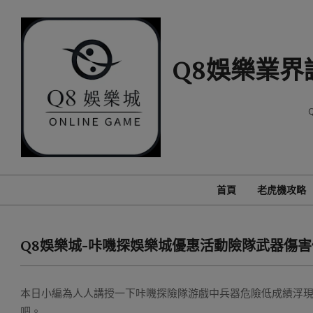
Skip
to
content
Q8娛樂業界
首頁
老虎機攻略
Q8娛樂城-咔嘰探娛樂城優惠活動險隊武器傷
本日小編為人人講授一下咔嘰探險隊游戲中兵器危險低成績浮
吧。