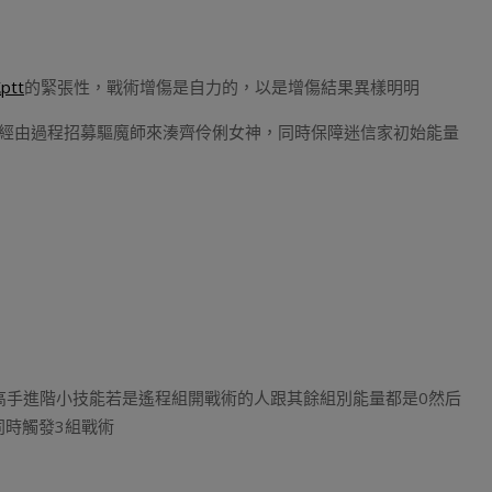
tt
的緊張性，戰術增傷是自力的，以是增傷結果異樣明明
辰經由過程招募驅魔師來湊齊伶俐女神，同時保障迷信家初始能量
高手進階小技能若是遙程組開戰術的人跟其餘組別能量都是0然后
同時觸發3組戰術