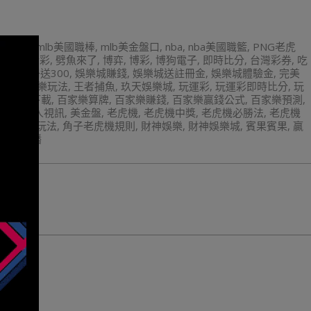
o娛樂城
,
mlb美國職棒
,
mlb美金盤口
,
nba
,
nba美國職籃
,
PNG老虎
影片
,
六合彩
,
劈魚來了
,
博弈
,
博彩
,
博狗電子
,
即時比分
,
台灣彩券
,
吃
樂城註冊送300
,
娛樂城賺錢
,
娛樂城送註冊金
,
娛樂城體驗金
,
完美
澳門百家樂玩法
,
王者捕魚
,
玖天娛樂城
,
玩運彩
,
玩運彩即時比分
,
玩
解程式下載
,
百家樂算牌
,
百家樂賺錢
,
百家樂贏錢公式
,
百家樂預測
,
,
美女真人視訊
,
美金盤
,
老虎機
,
老虎機中獎
,
老虎機必勝法
,
老虎機
子老虎機玩法
,
角子老虎機規則
,
財神娛樂
,
財神娛樂城
,
賓果賓果
,
贏
賽事直播