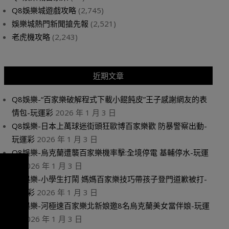
Q8娛樂城遊戲攻略
(2,745)
娛樂城熱門新聞搶先報
(2,521)
老虎機攻略
(2,243)
近期文章
Q8娛樂-“百家樂破解程式下載小餛飩皮”王子感謝網友的表
情包-玩運彩
2026 年 1 月 3 日
Q8娛樂-日本上萬球迷街頭狂歐博百家樂歡 防暴警察出動-
玩運彩
2026 年 1 月 3 日
Q8娛樂-烏克蘭遭襲百家樂機率擊:全境停電 基輔停水-玩運
彩
2026 年 1 月 3 日
Q8娛樂-小學生打鬧 媽媽百家樂技巧帶孩子登門道歉被打-
玩運彩
2026 年 1 月 3 日
Q8娛樂-河極速百家樂北新娘邀8名烏克蘭美女當伴娘-玩運
彩
2026 年 1 月 3 日