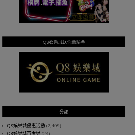
Q8娛樂城送你體驗金
分類
Q8娛樂城優惠活動
(2,409)
Q8娛樂城百家樂
(24)