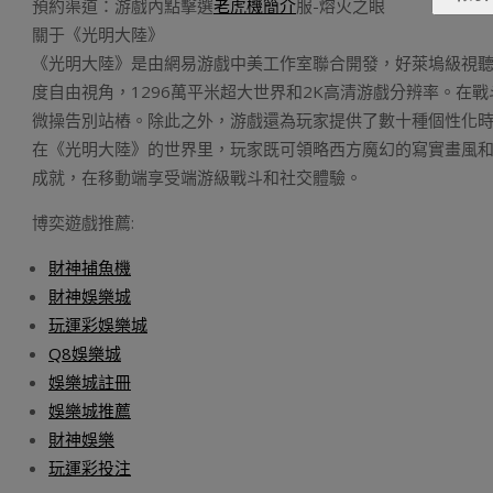
預約渠道：游戲內點擊選
老虎機簡介
服-熔火之眼
關于《光明大陸》
《光明大陸》是由網易游戲中美工作室聯合開發，好萊塢級視聽團
度自由視角，1296萬平米超大世界和2K高清游戲分辨率。在
微操告別站樁。除此之外，游戲還為玩家提供了數十種個性化
在《光明大陸》的世界里，玩家既可領略西方魔幻的寫實畫風和
成就，在移動端享受端游級戰斗和社交體驗。
博奕遊戲推薦:
財神捕魚機
財神娛樂城
玩運彩娛樂城
Q8娛樂城
娛樂城註冊
娛樂城推薦
財神娛樂
玩運彩投注