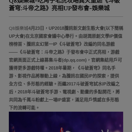
Q8娛樂城-吃角子老虎攻略異火重燃《斗破
Menu
蒼穹:斗帝之路》亮相UP發布會-娛樂城
Q8娛樂城
4月23日，UP2018騰訊新文創生態大會(以下簡稱
UP大會)在北京國家會議中心舉行。由胡潤原創文學IP價值
榜榜首、騰訊玄幻第一IP《斗破蒼穹》改編的同名游戲
——《斗破蒼穹：斗帝之路》于發布會中正式亮相，游戲
官網頁面正式上線募集斗者(dp.qq.com)，官網集結用戶可
獲得更多游戲特權。2018年暑期，《斗破蒼穹》同名手
游、影視作品將聯動上線，為騰訊在國民IP的探索，提供
全方位、多形態的經驗。而繼2017斗破蒼穹試水IP改編之
后，2018年斗破蒼穹手游、電視劇、動畫的多點開花，將
共同為千萬斗粉獻上一場IP盛宴，滿足用戶情感在多形態
下的流轉可能。