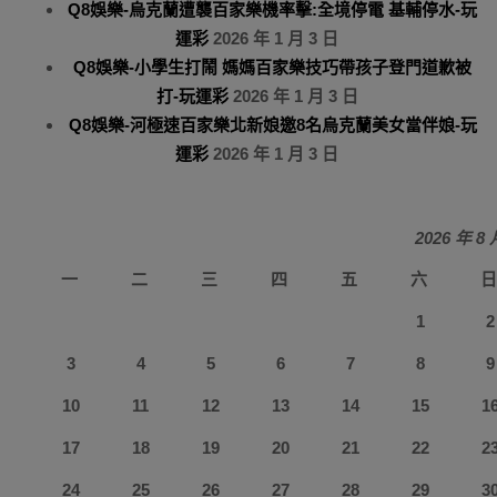
Q8娛樂-烏克蘭遭襲百家樂機率擊:全境停電 基輔停水-玩
運彩
2026 年 1 月 3 日
Q8娛樂-小學生打鬧 媽媽百家樂技巧帶孩子登門道歉被
打-玩運彩
2026 年 1 月 3 日
Q8娛樂-河極速百家樂北新娘邀8名烏克蘭美女當伴娘-玩
運彩
2026 年 1 月 3 日
2026 年 8 
一
二
三
四
五
六
1
2
3
4
5
6
7
8
9
10
11
12
13
14
15
1
17
18
19
20
21
22
2
24
25
26
27
28
29
3