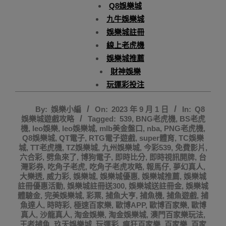
Q8娛樂城
九牛娛樂城
娛樂城註冊
線上老虎機
娛樂城推薦
財神娛樂
玩運彩投注
2023-
By:
娛樂小編
On:
2023 年 9 月 1 日
In:
Q8
09-
娛樂城遊戲攻略
Tagged:
539
,
BNG老虎機
,
BS老虎
01
機
,
leo娛樂
,
leo娛樂城
,
mlb美金盤口
,
nba
,
PNG老虎機
,
Q8娛樂城
,
QT電子
,
RTG電子遊戲
,
super體育
,
TC娛樂
城
,
TT老虎機
,
TZ娛樂城
,
九州娛樂城
,
今彩539
,
免費影片
,
六合彩
,
劈魚來了
,
博狗電子
,
即時比分
,
即時視訊開牌
,
台
灣彩券
,
吃角子老虎
,
吃角子老虎攻略
,
報馬仔
,
夢幻真人
,
大樂透
,
威力彩
,
娛樂城
,
娛樂城優惠
,
娛樂城推薦
,
娛樂城
註冊優惠活動
,
娛樂城註冊送300
,
娛樂城送註冊金
,
娛樂城
體驗金
,
完美娛樂城
,
彩票
,
捕魚大亨
,
捕魚機
,
捕魚遊戲
,
捕
魚達人
,
時時彩
,
極速百家樂
,
歐博APP
,
歐博百家樂
,
歐博
真人
,
沙龍真人
,
淘金娛樂
,
淘金娛樂城
,
澳門百家樂玩法
,
王者捕魚
,
玖天娛樂城
,
玩運彩
,
瘋狂百家樂
,
百家樂
,
百家