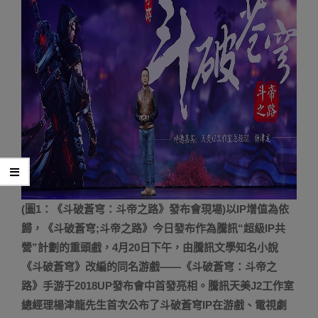
(圖1：《斗破蒼穹：斗帝之路》發布會現場)以IP增值為依
歸，《斗破蒼穹;斗帝之路》今日發布作為騰訊“超級IP共
營”計劃的重頭戲，4月20日下午，由騰訊文學知名小說
《斗破蒼穹》改編的同名游戲——《斗破蒼穹：斗帝之
路》手游于2018UP發布會中首發亮相。騰訊天美J2工作室
總經理楊津龍先生首次公布了斗破蒼穹IP在游戲、電視劇