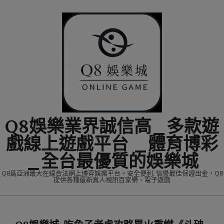
Skip
to
content
Q8娛樂業界誠信高_多款遊
戲線上遊戲平台 _體育博彩
_全台最優質的娛樂城
Q8爲亞洲最大在線合法網上博弈娛樂平台。安全便利, 信譽最佳保證出金，Q8
提供各種最新真人視訊百家樂、電子遊戲
Primary
Navigation