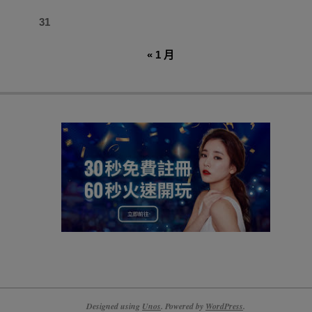
31
« 1 月
Designed using
Unos
. Powered by
WordPress
.