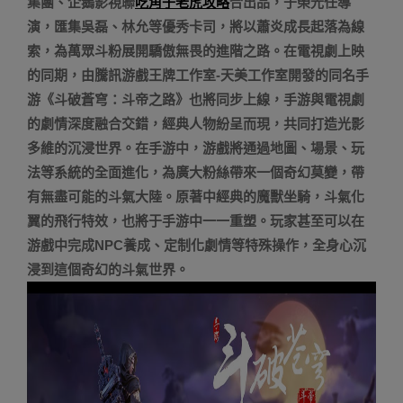
集團、企鵝影視聯
吃角子老虎攻略
合出品，于榮光任導
演，匯集吳磊、林允等優秀卡司，將以蕭炎成長起落為線
索，為萬眾斗粉展開驕傲無畏的進階之路。在電視劇上映
的同期，由騰訊游戲王牌工作室-天美工作室開發的同名手
游《斗破蒼穹：斗帝之路》也將同步上線，手游與電視劇
的劇情深度融合交錯，經典人物紛呈而現，共同打造光影
多維的沉浸世界。在手游中，游戲將通過地圖、場景、玩
法等系統的全面進化，為廣大粉絲帶來一個奇幻莫變，帶
有無盡可能的斗氣大陸。原著中經典的魔獸坐騎，斗氣化
翼的飛行特效，也將于手游中一一重塑。玩家甚至可以在
游戲中完成NPC養成、定制化劇情等特殊操作，全身心沉
浸到這個奇幻的斗氣世界。