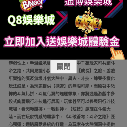
(圖4：《斗破蒼穹：斗帝之路》)正版授權 IP還原，邀你親
踏斗帝之路在分享IP布局的宏觀戰略構思之后，現場騰訊
天美J2工作室總經理楊津龍先生也帶來了《斗破蒼穹：斗
帝之路》的全面介紹。《斗破蒼穹：斗帝之路》以
MMORPG的形式，再現了IP恢宏的修仙場景與修煉劇情。
在這里，玩家將重踏斗氣大陸，陪伴
老虎機破解
蕭炎完成
修煉為斗帝的艱辛歷程。成長、探索、炫技、陪伴、個
性，成為《斗破蒼穹：斗帝之路》手游的五大關鍵詞。在
游戲性上，手游繼承經典原著，手游中千萬玩家可共踏斗
關閉
帝之路，共同見證小說劇情所展現的【成長】之旅。游戲
所營造的廣袤無垠斗氣大陸中，異火、斗技、煉藥多樣化
玩法紛呈，為玩家提供【探索】的無限可能。而原著中恐
怖的斗氣比拼，斗氣化翼的瑰麗想象，亦將通過游戲中多
段式絢麗飛行斗技進行展現，玩家甚至可以參與飛行斗技
戰場，看閃轉騰挪，一戰封神，【炫技】遨旋在斗氣大
陸。而在玩家情感的繼承中，《斗破蒼穹：斗帝之路》匠
心獨運：通過魔獸系統的打造，為玩家在大陸闖蕩中提供