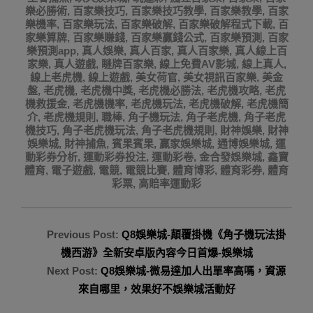
樂必勝術
,
百家樂技巧
,
百家樂技巧教學
,
百家樂教學
,
百家
樂機率
,
百家樂玩法
,
百家樂破解
,
百家樂破解程式下載
,
百
家樂算牌
,
百家樂賺錢
,
百家樂贏錢公式
,
百家樂預測
,
百家
樂預測app
,
真人娛樂
,
真人百家
,
真人百家樂
,
真人線上百
家樂
,
真人遊戲
,
瞇牌百家樂
,
線上免費AV影城
,
線上真人
,
線上老虎機
,
線上遊戲
,
美女荷官
,
美女視訊百家樂
,
美金
盤
,
老虎機
,
老虎機中獎
,
老虎機必勝法
,
老虎機攻略
,
老虎
機救援金
,
老虎機機率
,
老虎機玩法
,
老虎機破解
,
老虎機簡
介
,
老虎機規則
,
職棒
,
角子機玩法
,
角子老虎機
,
角子老虎
機技巧
,
角子老虎機玩法
,
角子老虎機規則
,
財神娛樂
,
財神
娛樂城
,
財神捕魚
,
賓果賓果
,
贏家娛樂城
,
通博娛樂城
,
運
動彩券分析
,
運動彩券投注
,
運動彩卷
,
金合發娛樂城
,
鑫寶
體育
,
電子遊戲
,
電競
,
電競比賽
,
體育博彩
,
體育彩券
,
體育
彩票
,
高賠率運動彩
Previous Post:
Q8娛樂城-顛覆掛機《角子機玩法掛
機西游》全新安卓版內容今日首爆-娛樂城
Next Post:
Q8娛樂城-微易達加人出單率高嗎，資源
來自哪里，效果好不娛樂城活動好