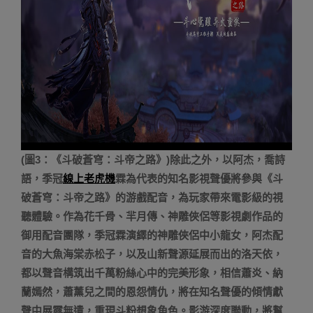
(圖3：《斗破蒼穹：斗帝之路》)除此之外，以阿杰，喬詩
語，季冠
線上老虎機
霖為代表的知名影視聲優將參與《斗
破蒼穹：斗帝之路》的游戲配音，為玩家帶來電影級的視
聽體驗。作為花千骨、羋月傳、神雕俠侶等影視劇作品的
御用配音團隊，季冠霖演繹的神雕俠侶中小龍女，阿杰配
音的大魚海棠赤松子，以及山新聲源延展而出的洛天依，
都以聲音構筑出千萬粉絲心中的完美形象，相信蕭炎、納
蘭嫣然，蕭薰兒之間的恩怨情仇，將在知名聲優的傾情獻
聲中展露無遺，重現斗粉想象角色。影游深度聯動，將幫