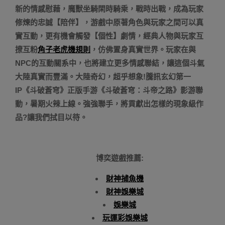
新的情感慰藉，魔獸坐騎閑時騎乘，戰時出戰，成為玩家
修煉的忠誠【陪伴】，游戲中原著角色與玩家之間可以真
實互動，更有機會觸發【個性】劇情，經典人物與玩家互
撩互粉
角子老虎機規則
，仿佛置身真實世界。玩家在與
NPC的互動關系中，也將建立更多情感聯結，讓這個斗氣
大陸真實而豐滿。大陸奇幻，超乎想象!騰訊玄幻第一
IP《斗破蒼穹》正版手游《斗破蒼穹：斗帝之路》影游聯
動，暑期火辣上線。強強聯手，將貢獻出怎樣的現象級作
品?讓我們拭目以待。
博奕遊戲推薦:
財神捕魚機
財神娛樂城
娛樂城
玩運彩娛樂城