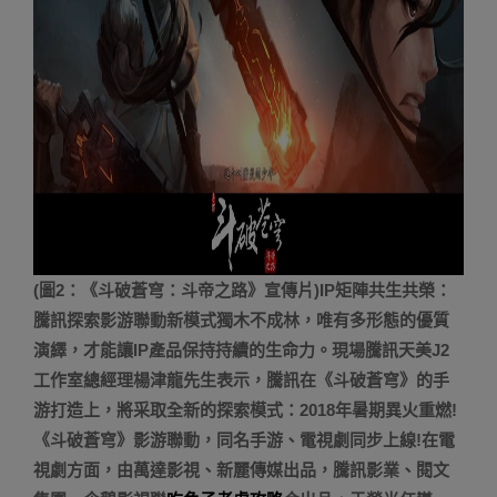
(圖2：《斗破蒼穹：斗帝之路》宣傳片)IP矩陣共生共榮：
騰訊探索影游聯動新模式獨木不成林，唯有多形態的優質
演繹，才能讓IP產品保持持續的生命力。現場騰訊天美J2
工作室總經理楊津龍先生表示，騰訊在《斗破蒼穹》的手
游打造上，將采取全新的探索模式：2018年暑期異火重燃!
《斗破蒼穹》影游聯動，同名手游、電視劇同步上線!在電
視劇方面，由萬達影視、新麗傳媒出品，騰訊影業、閱文