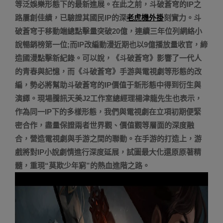
等泛娛樂形態下的最新進展。在此之前，斗破蒼穹的IP之
路屢創佳績，已驗證其國民IP的深
老虎機外掛
刻實力。斗
破蒼穹于移動端總點擊量突破20億，連續三年位列網絡小
說暢銷榜第一位;而IP改編動漫近期也以9億播放量收官，締
造國漫點擊新紀錄。可以說，《斗破蒼穹》影響了一代人
的青春與記憶，而《斗破蒼穹》手游與電視劇等形態的改
編，勢必將幫助斗破蒼穹的IP價值于新形態中得到衍生與
演繹。現場騰訊天美J2工作室總經理楊津龍先生也表示，
作為同一IP下的多樣形態，我們與電視劇在立項初期便緊
密合作，盡量保證兩者世界觀、價值觀等層面的深度融
合，營造電視劇與手游之間的聯動。在手游的打造上，游
戲將對IP小說劇情進行深度延展，試圖最大化還原原著精
髓，重現“莫欺少年窮”的熱血進階之路。