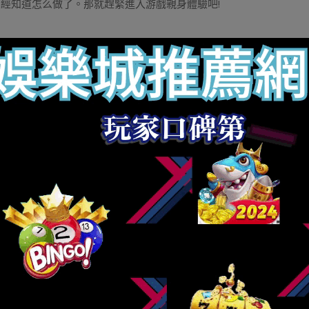
經知道怎么做了。那就趕緊進入游戲親身體驗吧!
戲攻略
Tagged:
539
,
BNG老虎機
,
BS老虎機
,
leo娛樂
,
leo娛