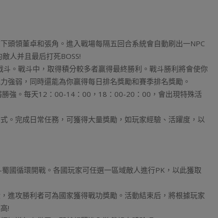
下頭領董卓和張角。進入戰場每隔五回合系統會自動刷出一NPC
人并且最后打死BOSS!
與戰斗。戰斗中，取得積分較多者贏得最終勝利。戰斗勝利將會使你
能力強弱，同時還能為你贏得每日排名獎勵和賽季排名獎勵。
。每天12：00-14：00，18：00-20：00，會出現特殊活
方式。完成日常任務，可獲得大量獎勵，如玩家經驗、活躍度，以
-蜀國循環開戰。各國玩家可任選一區域敵人進行PK，以此獲取
殺，進攻勝利者可為國家獲得戰功獎勵。活動結束后，將根據玩家
高!