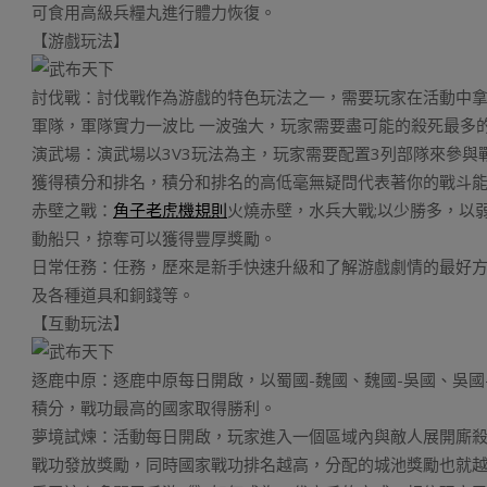
可食用高級兵糧丸進行體力恢復。
【游戲玩法】
討伐戰：討伐戰作為游戲的特色玩法之一，需要玩家在活動中拿
軍隊，軍隊實力一波比 一波強大，玩家需要盡可能的殺死最多的敵
演武場：演武場以3V3玩法為主，玩家需要配置3列部隊來參
獲得積分和排名，積分和排名的高低毫無疑問代表著你的戰斗
赤壁之戰：
角子老虎機規則
火燒赤壁，水兵大戰;以少勝多，以弱勝強
動船只，掠奪可以獲得豐厚獎勵。
日常任務：任務，歷來是新手快速升級和了解游戲劇情的最好
及各種道具和銅錢等。
【互動玩法】
逐鹿中原：逐鹿中原每日開啟，以蜀國-魏國、魏國-吳國、吳國
積分，戰功最高的國家取得勝利。
夢境試煉：活動每日開啟，玩家進入一個區域內與敵人展開廝
戰功發放獎勵，同時國家戰功排名越高，分配的城池獎勵也就越