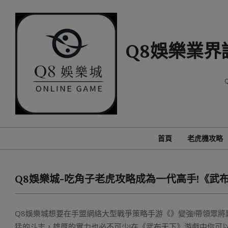
Skip
to
content
Q8娛樂業界
首頁
老虎機攻略
Q8娛樂城-吃角子老虎攻略成為一代高手!《武
Q8娛樂城想要在手盟網絡大型戰爭策略手游《》變強!帶領眾將
猛的斗志，雄厚的實力也必不可少!在《武布天下》游戲中你可