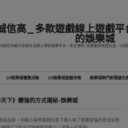
誠信高_多款遊戲線上遊戲平台
的娛樂城
Q8爲亞洲最大在線合法網上博弈娛樂平台。安全便利, 信譽最佳保證出金，Q
Q8娛樂城優惠活動
Q8娛樂城遊戲攻略
娛樂城熱門新聞搶先
Primary
Navigation
Menu
布天下》變強的方式揭秘-娛樂城
廝殺血拼，共戰沙場!想要輕松拿下敵人除了需要堅強的意念和勇
以通過以下的方式快速提高戰力，成為一代高手!