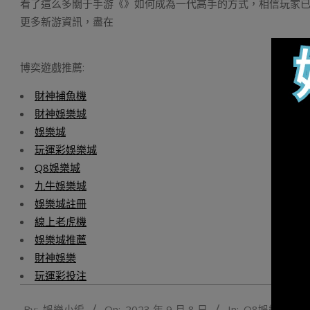
看了這么多關于手游《》如何成為一代高手的方式，相信玩家已
更多新游資訊，盡在
博奕遊戲推薦:
財神捕魚機
財神娛樂城
娛樂城
玩運彩娛樂城
Q8娛樂城
九牛娛樂城
娛樂城註冊
線上老虎機
娛樂城推薦
財神娛樂
玩運彩投注
2023-
By:
娛樂小編
On:
2023 年 9 月 8 日
In:
Q8娛樂城遊