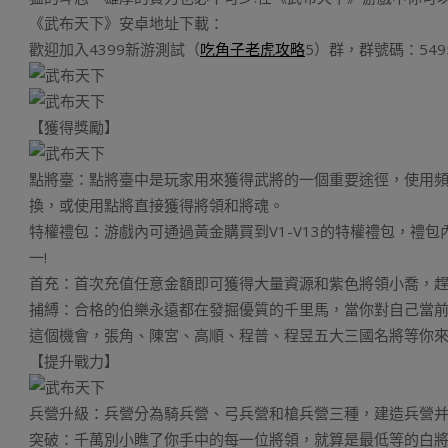
《武布天下》安卓地址下載：
歡迎加入4399新游測試（
吃角子老虎攻略
5）群，群號碼：5495
【獲得獎勵】
點將臺：點將臺中是玩家用來獲得武將的一個重要途徑，使用
換，或使用點將直接獲得將領和將魂。
特權禮包：游戲內可通過黃金購買到V1-V13的特權禮包，禮
一!
首充：首次充值任意金額即可獲得大量資源和紫色將領小喬，趕
捕縛：合格的伯樂永遠都在發掘優質的千里馬，當你對自己當
這個機會，張角、陳宮、高順、程普、程昱五大三國名將等你來
【提升戰力】
兵營升級：兵營分為騎兵營、弓兵營和槍兵營三種，建造兵營
突破：千萬別小瞧了你手中的每一位將領，就算是最低等的白