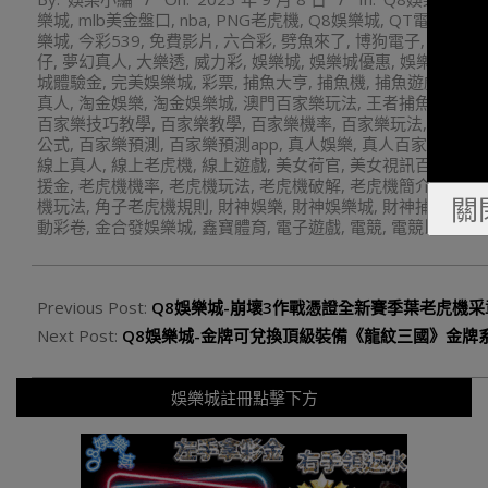
09-
樂城
,
mlb美金盤口
,
nba
,
PNG老虎機
,
Q8娛樂城
,
QT電子
,
RT
08
樂城
,
今彩539
,
免費影片
,
六合彩
,
劈魚來了
,
博狗電子
,
即時比
仔
,
夢幻真人
,
大樂透
,
威力彩
,
娛樂城
,
娛樂城優惠
,
娛樂城推薦
城體驗金
,
完美娛樂城
,
彩票
,
捕魚大亨
,
捕魚機
,
捕魚遊戲
,
捕魚
真人
,
淘金娛樂
,
淘金娛樂城
,
澳門百家樂玩法
,
王者捕魚
,
玖天
百家樂技巧教學
,
百家樂教學
,
百家樂機率
,
百家樂玩法
,
百家樂
公式
,
百家樂預測
,
百家樂預測app
,
真人娛樂
,
真人百家
,
真人百
線上真人
,
線上老虎機
,
線上遊戲
,
美女荷官
,
美女視訊百家樂
,
援金
,
老虎機機率
,
老虎機玩法
,
老虎機破解
,
老虎機簡介
,
老虎
關
機玩法
,
角子老虎機規則
,
財神娛樂
,
財神娛樂城
,
財神捕魚
,
賓
動彩卷
,
金合發娛樂城
,
鑫寶體育
,
電子遊戲
,
電競
,
電競比賽
,
體
Previous Post:
Q8娛樂城-崩壞3作戰憑證全新賽季葉老虎機
Next Post:
Q8娛樂城-金牌可兌換頂級裝備《龍紋三國》金牌
娛樂城註冊點擊下方