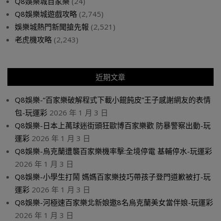
Q8娛樂城百家樂
(24)
Q8娛樂城遊戲攻略
(2,745)
娛樂城熱門新聞搶先報
(2,521)
老虎機攻略
(2,243)
近期文章
Q8娛樂-“百家樂破解程式下載小餛飩皮”王子感謝網友的表情
包-玩運彩
2026 年 1 月 3 日
Q8娛樂-日本上萬球迷街頭狂歐博百家樂歡 防暴警察出動-玩
運彩
2026 年 1 月 3 日
Q8娛樂-烏克蘭遭襲百家樂機率擊:全境停電 基輔停水-玩運彩
2026 年 1 月 3 日
Q8娛樂-小學生打鬧 媽媽百家樂技巧帶孩子登門道歉被打-玩
運彩
2026 年 1 月 3 日
Q8娛樂-河極速百家樂北新娘邀8名烏克蘭美女當伴娘-玩運彩
2026 年 1 月 3 日