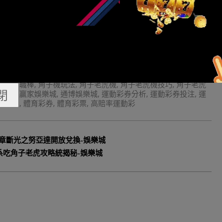
G電子遊戲
,
super體育
,
TC娛樂城
,
TT老虎機
,
TZ娛樂城
,
九州娛
分
,
即時視訊開牌
,
台灣彩券
,
吃角子老虎
,
吃角子老虎攻略
,
報馬
,
娛樂城註冊優惠活動
,
娛樂城註冊送300
,
娛樂城送註冊金
,
娛樂
達人
,
時時彩
,
極速百家樂
,
歐博APP
,
歐博百家樂
,
歐博真人
,
沙龍
娛樂城
,
玩運彩
,
瘋狂百家樂
,
百家樂
,
百家樂必勝術
,
百家樂技巧
,
破解
,
百家樂破解程式下載
,
百家樂算牌
,
百家樂賺錢
,
百家樂贏錢
家樂
,
真人線上百家樂
,
真人遊戲
,
瞇牌百家樂
,
線上免費AV影城
,
美金盤
,
老虎機
,
老虎機中獎
,
老虎機必勝法
,
老虎機攻略
,
老虎機救
機規則
,
職棒
,
角子機玩法
,
角子老虎機
,
角子老虎機技巧
,
角子老虎
閉
果賓果
,
贏家娛樂城
,
通博娛樂城
,
運動彩券分析
,
運動彩券投注
,
運
育博彩
,
體育彩券
,
體育彩票
,
高賠率運動彩
采章斷光之努亞達開放兌換-娛樂城
系吃角子老虎攻略統揭秘-娛樂城