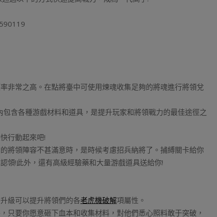
90119
頻率非常之高。在點將臺中可使用煉魂收集足夠的將魂進行將領兌
包內包含各種游戲材料和道具，是提升玩家和將領戰力的最佳途徑之
快行動起來吧!
前的將領陣容不甚滿意時，是時候考慮招兵納將了。捕縛關卡給你
認領!此外，還有高級經驗藥和大量游戲道具送給你!
并升級可以提升將領們的各
老虎機破解
項屬性。
將，只要你愿意砸下血本和收集材料，對他們悉心照料敢于突破，