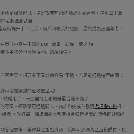
不論是掃蕩柳城、還是攻克荊州;不論是占據曹營，還是拿下冀
的愛將全副武裝!
能及時提升手下弓兵、騎兵和槍兵的經脈，最終成為三國尊者，
戰斗中產生不同的BUFF效果，助你一臂之力!
場戰斗中將領也可獲得不同的經驗值。
三國世界，想要拿下又談何容易?不過，若是能通過這歷練關卡
廠可增加銅錢的征收數量哦!
，缺錢用了，來這里打上兩場是最合適不過了!
領的等級。經驗藥可通過關卡、商店和完成任務獲
老虎機外掛
得。
“群雄旗幟”，攻打每一面旗幟副本都有機會獲得相應的旗幟道具和經
闖關各個關卡，獲得其它游戲資源。兵糧可通過黃金直接購買，也