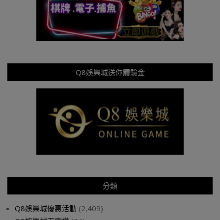
Q8娛樂城送你體驗金
分類
Q8娛樂城優惠活動
(2,409)