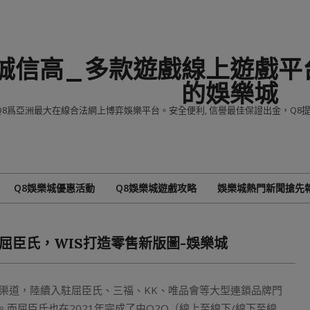
誠信高_多款遊戲線上遊戲平台
的娛樂城
Q8爲亞洲最大在線合法網上博弈娛樂平台。安全便利, 信譽最佳保證出金，Q
Q8娛樂城優惠活動
Q8娛樂城遊戲攻略
娛樂城熱門新聞搶先
Primary
Navigation
Menu
屈臣氏，WIS打造零售新版圖-娛樂城
展線下渠道，陸續入駐屈臣氏、三福、KK、唯品會等大型連鎖品牌門
而屈臣氏也在2021年完成了由O2O（線上至線下/線下至線