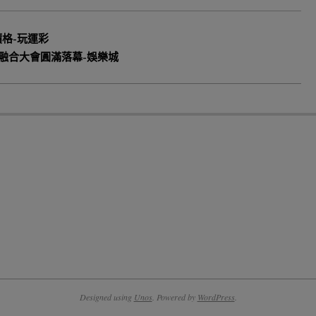
格-玩運彩
業融合大會圓滿落幕-娛樂城
Designed using
Unos
. Powered by
WordPress
.