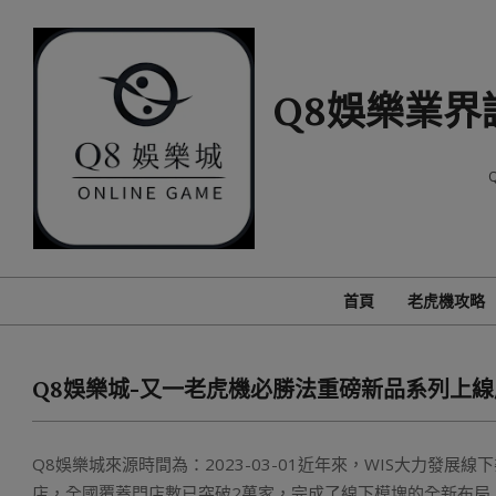
Skip
to
content
Q8娛樂業界
首頁
老虎機攻略
Q8娛樂城-又一老虎機必勝法重磅新品系列上線
Q8娛樂城來源時間為：2023-03-01近年來，WIS大力發
店，全國覆蓋門店數已突破2萬家，完成了線下模塊的全新布局。