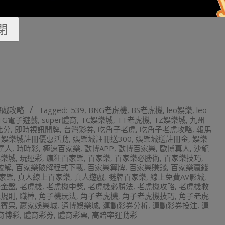
閉
遊戲攻略
Tagged:
539
,
BNG老虎機
,
BS老虎機
,
leo娛樂
,
leo
TG電子遊戲
,
super體育
,
TC娛樂城
,
TT老虎機
,
TZ娛樂城
,
九州
比分
,
即時視訊開牌
,
台灣彩券
,
吃角子老虎
,
吃角子老虎攻略
,
報馬
,
娛樂城註冊優惠活動
,
娛樂城註冊送300
,
娛樂城送註冊金
,
娛樂
達人
,
時時彩
,
極速百家樂
,
歐博APP
,
歐博百家樂
,
歐博真人
,
沙龍
娛樂城
,
玩運彩
,
瘋狂百家樂
,
百家樂
,
百家樂必勝術
,
百家樂技巧
,
破解
,
百家樂破解程式下載
,
百家樂算牌
,
百家樂賺錢
,
百家樂贏錢
家樂
,
真人線上百家樂
,
真人遊戲
,
瞇牌百家樂
,
線上免費AV影城
,
美金盤
,
老虎機
,
老虎機中獎
,
老虎機必勝法
,
老虎機攻略
,
老虎機救
機規則
,
職棒
,
角子機玩法
,
角子老虎機
,
角子老虎機技巧
,
角子老虎
果賓果
,
贏家娛樂城
,
通博娛樂城
,
運動彩券分析
,
運動彩券投注
,
運
育博彩
,
體育彩券
,
體育彩票
,
高賠率運動彩