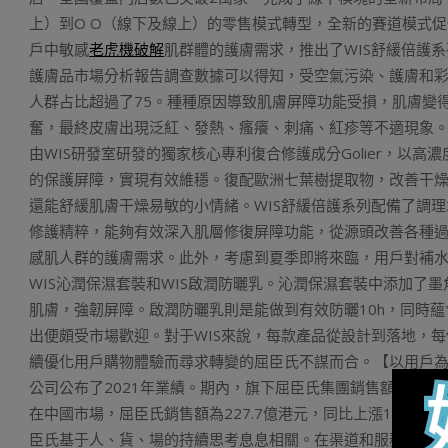
上）到O O（線下及線上）的零售模式轉型，全新的賽道模式促
戶中敏感
老虎機破解
肌群體的護膚需求，推出了WIS舒緩倍護系列
護膚品市場分析報告調查數據可以得知，受空氣污染、護膚和
人群占比超過了75。種種原因導致肌膚屏障功能受損，肌膚變
奮，最終皮膚出現泛紅、發熱、瘙癢、刺痛、紅疹等不適現象。
由WIS研發室研發的獨家核心專利復合修護成分Golier，以
的保護屏障，實現有效維穩。復配歐洲七葉樹提取物，改善干
還能舒緩肌膚干燥易敏的小情緒。WIS舒緩倍護系列配備了調
修護精粹，能夠有效深入肌層修復屏障功能，從源頭改善各種過
感肌人群的護膚需求。此外，考慮到夏季即將來臨，用戶對補水
WIS沁潤保濕套裝和WIS啟潤防曬乳。沁潤保濕套裝中添加了
肌膚，強韌屏障。啟潤防曬乳則是能做到有效防曬10h，同時
出便頗受市場歡迎。對于WIS來說，每款產品從設計到落地，
續優化用戶購物體驗而尋求轉變的屈臣氏不謀而合。【以用戶為
公司公布了2021年業績。期內，旗下屈臣氏集團銷售額為1736
在中國市場，屈臣氏銷售額為227.7億港元，同比上漲14，
臣氏基于人、貨、場的持續思考息息相關。在渠道和服務方面，