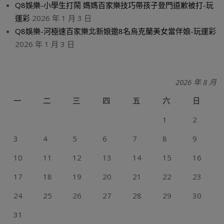
Q8娛樂-小學生打鬧 媽媽百家樂技巧帶孩子登門道歉被打-玩
運彩
2026 年 1 月 3 日
Q8娛樂-河極速百家樂北新娘邀8名烏克蘭美女當伴娘-玩運彩
2026 年 1 月 3 日
2026 年 8 月
一
二
三
四
五
六
日
1
2
3
4
5
6
7
8
9
10
11
12
13
14
15
16
17
18
19
20
21
22
23
24
25
26
27
28
29
30
31