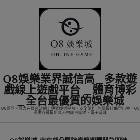
Skip
to
content
Q8娛樂業界誠信高_多款遊
戲線上遊戲平台 _體育博彩
_全台最優質的娛樂城
Q8爲亞洲最大在線合法網上博弈娛樂平台。安全便利, 信譽最佳保證出金，Q8
提供各種最新真人視訊百家樂、電子遊戲
Primary
Navigation