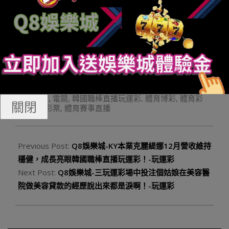
測
,
百家樂預測app
,
真人娛樂
,
真人百家
,
真人百家樂
,
真
人線上百家樂
,
真人遊戲
,
瞇牌百家樂
,
線上玩運彩
,
線上真
人
,
線上老虎機
,
線上遊戲
,
美女百家樂
,
美女真人視訊
,
美
金盤
,
老虎機
,
老虎機中獎
,
老虎機必勝法
,
老虎機攻略
,
老
虎機救援金
,
老虎機機率
,
老虎機玩法
,
老虎機破解
,
老虎機
簡介
,
老虎機規則
,
職棒
,
角子機玩法
,
角子老虎機
,
角子老
虎機技巧
,
角子老虎機玩法
,
角子老虎機規則
,
財神娛樂
,
財
神娛樂城
,
賓果賓果
,
贏家娛樂城
,
足球聯賽
,
通博娛樂
,
通
博娛樂城
,
運動彩券分析
,
運動彩卷
,
運彩中獎查詢
,
運彩免
費分析
,
運彩報馬仔
,
運彩直播
,
金合發娛樂城
,
鑫寶體育
,
電子遊戲
,
電競
,
韓國職棒直播玩運彩
,
體育博彩
,
體育彩
關閉
券
,
體育彩票
,
體育賽事直播
Previous Post:
Q8娛樂城-KY本業克麗緹娜12月營收維持
穩健，成長亮眼韓國職棒直播玩運彩！-玩運彩
Next Post:
Q8娛樂城-三玩運彩場中投注個姑娘在美容醫
院做美容貸款的經歷說出來都是淚啊！-玩運彩