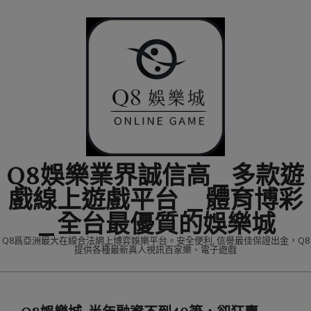
Skip
to
content
Q8娛樂業界誠信高_多款遊
戲線上遊戲平台 _體育博彩
_全台最優質的娛樂城
Q8爲亞洲最大在線合法網上博弈娛樂平台。安全便利, 信譽最佳保證出金，Q8
提供各種最新真人視訊百家樂、電子遊戲
Primary
Navigation