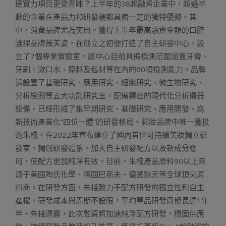
硬實力項目更受青睞？上半年的38起融資企業中，超過半
數的企業在產品力和研發端都具備一定的獨特優勢。其
中，消費品牌尤為突出。獲得上半年最高融資金額的口腔
護理品牌薇美姿，在創立之初便打造了自主研發中心，設
立了7個專業實驗室。該中心目前具備檢測范圍涵蓋牙膏、
牙刷、漱口水、原料及包材等在內的60項檢測能力。品牌
還設置了基礎研究、應用研究、細胞研究、微生物研究、
分析檢測等五大功能研究室，配備精密的現代化分析儀器
設備，已經形成了集早期研究、基礎研究、應用開發、高
新技術產業化“四位一體”的研發格局。彩妝品牌中唯一獲投
的朱棧，在2022年宣布建立了國內首個可持續美妝獨立研
發室，獨創研發體系，加大自主研發配方以及新成分應
用，使配方更加純凈有效。目前，朱棧產品原料90以上來
源于美國陶氏化學、德國巴斯夫、德國默克等全球頂尖原
料商。在研發方面，朱棧致力于配方研發的獨立性和自主
產權，研發成本與周期不設限，平均單品研發周期長達1年
半。朱棧透露，此次融資將加速純凈配方研發，穩固供應