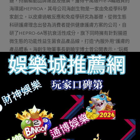
鏈，持續驅動品牌建設及推廣。獲得千萬級Pre-A輪融資的
海璞諾HEPROA，其母公司海創生物是一家由免疫學科學
家創立，以皮膚過敏反應和免疫學研究為基礎，從微生態
科研護膚理念出發為消費者提供健康護膚方案的公司，自
研了HEPRO-6A等抗衰活性成分，旗下同時擁有針對腸道
微生態的功能性益生菌食品產品線，打造“內服外用”護膚的
產品體系。海創生物董事長劉曉宇博士曾公開表示，“玩概
念成分、堆濃度、鋪天蓋地種草營銷的打法已經快行不通
了，在政策規范趨嚴的大背景下，夯實研發基礎，樹立品
牌價值，開發真正有效的、生態性的，適合亞洲人膚質的
抗老產品才能夠贏得這場長跑。”主打芳療護膚的馥郁滿
鋪，也并非只是在概念上下功夫。馥郁滿鋪首創了以芳香
療法 生物發酵的護膚體系，致力開發使用國內領先自研微
生物專利發酵原料組，通過科學配比添加芳療精油，從芳
香成分中予以皮膚科學的生理療效及情緒療效。值得關注
的是，馥郁滿鋪是凱輝消費共創基金投資的首個護膚品
牌，也是由凱輝基金、開云集團、歐萊雅協同發掘的國貨
品牌。近幾年，國產美妝產品同質化嚴重、品牌缺乏辨識