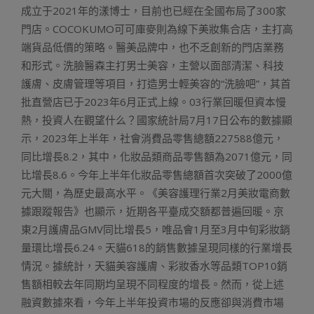
成立于2021年的漾博士，目前也已經在全國布局了300家
門店。COCOKUMO可可庫麥則為線下美妝集合店，主打高
端貨品低價的策略。醫美品牌中，也不乏創新的門店業務
和形式。洗臉醫森主打男士美容，主營以面部清潔、科技
護膚、皮膚管理等項目，打造男士輕美容的“洗臉吧”，其首
批直營店已于2023年6月正式上線。03行業回暖但資本慢
熱，投資人在觀望什么？國家統計局7月17日公布的數據顯
示，2023年上半年，社會消費品零售總額227588億元，
同比增長8.2，其中，化妝品類商品零售額為2071億元，同
比增長8.6。今年上半年化妝品零售總額首次突破了2000億
元大關，為歷史最高水平。《美容護理行業2月美妝電商數
據跟蹤報告》也顯示，近期各平臺成交額都普遍回暖。京
東2月護膚品GMV同比增長5，唯品會1月至3月中旬彩妝銷
量環比增長6.24。天貓618的銷售數據呈現同樣的行業增長
情況。據統計，天貓美容護膚、彩妝香水等品類TOP10銷
售額相較去年同期均呈現不同程度的增長。然而，從上述
融資數據來看，今年上半年投資市場的反應卻與消費市場