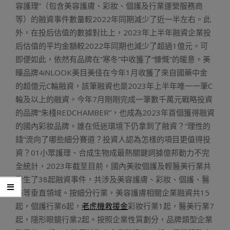
容護理”（包含美容護膚、彩妝、個護及行業運營服務商
等）的融資事件數量較2022年同期減少了近一半左右。此
外，在投后估值的數據對比上，2023年上半年融資企業投
后估值的平均金額較2022年同期也減少了超過1億元。可
即便如此，依然有品牌在“寒冬”中收獲了“慷慨”的暖意。美
瞳品牌4iNLOOK美目美佳在今年1月收獲了來自國藥中金
的超億元C輪融資，該筆融資也是2023年上半年唯一一筆C
輪及以上的融資。今年7月剛剛完成一筆數千萬元戰略投資
的品牌“朱棧REDCHAMBER”，也成為2023年首個獲得融資
的國內彩妝品牌。誰在低迷環境下仍拿到了融資？“理性的
錢”流向了哪些細分賽道？投資人認為怎樣的項目更值得投
資？01小眾護理、合成生物成最熱關鍵詞據億邦動力不完
全統計，2023年截至目前，國內美妝個護及輕醫美行業共
發生了38起融資事件，共涉及美容護膚、彩妝、個護、醫
美等垂直領域。按細分行業，美容護膚相關企業融資共15
起，個護行業6起，
老虎機救援金
彩妝行業1起，醫美行業7
起，隱形眼鏡行業2起。按照企業性質劃分，品牌類型企業