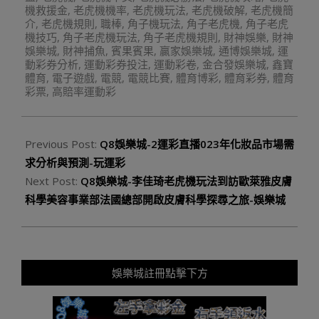
機救援金
,
老虎機機率
,
老虎機玩法
,
老虎機破解
,
老虎機簡
介
,
老虎機規則
,
職棒
,
角子機玩法
,
角子老虎機
,
角子老虎
機技巧
,
角子老虎機玩法
,
角子老虎機規則
,
財神娛樂
,
財神
娛樂城
,
財神捕魚
,
賓果賓果
,
贏家娛樂城
,
通博娛樂城
,
運
動彩券分析
,
運動彩券投注
,
運動彩卷
,
金合發娛樂城
,
鑫寶
體育
,
電子遊戲
,
電競
,
電競比賽
,
體育博彩
,
體育彩券
,
體育
彩票
,
高賠率運動彩
Previous Post:
Q8娛樂城-2運彩直播023年化妝品市場需
求分析與預測-玩運彩
Next Post:
Q8娛樂城-李佳琦老虎機玩法到訪歐萊雅皮膚
科學美容事業部法國總部開啟皮膚科學探尋之旅-娛樂城
娛樂城註冊點擊下方