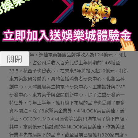
度等問題不斷被暴露出來。此前，重營銷而輕產品的品牌
也在積極轉型。完美日記母公司逸仙電商上市后市值蒸發
近千億美元，與巔峰時期相比股價下跌超過9成。但自
2021年開始，逸仙電商不斷加碼護膚品業務，并在2022年
與中山大學合作發布了“中國人皮膚衰老研究平臺”的最新成
果，宣布未來雙方將持續在精準護膚領域開展深度合作。
2022年全年，逸仙電商護膚品牌凈收入為12.4億元，同比
關閉
增長45.2，占公司凈收入百分比從上年同期的14.6增至
33.5。花西子也曾表示，在未來5年將投入超10億元，打造
東方美妝研發體系，具體包括消費者研究中心、化妝品科
創中心、人體肌膚與生物電子研究中心、工業設計與CMF
研發中心、東方美學與空間創新中心。除了注重研發這一
特征外，今年上半年，擁有線下布局的品牌也受到了更多
資本關注。除了8家醫美企業外，4iNLOOK美目美佳、漾
博士、COCOKUMO可可庫麥等品牌也均布局了線下門店。
其中，拿到億元C輪融資的4iNLOOK美目美佳，作為美瞳
行業率先布局線下的品牌，截至目前已經擁有320家門店。