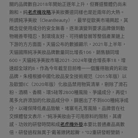
關的品牌數自2018年開始正逐年上升，但賽道整體仍尚未
飽和。純
老虎機攻略
凈美妝賽道同樣也是近兩年的大熱。
所謂純凈美妝（CleanBeauty），最早從歐美市場興起，其
概念從使用成分的安全無毒，逐漸演變到要求品牌做到動
物親善零殘忍、對環境友好、可持續發展等整個產業鏈上
下游的方方面面。天貓公布的數據顯示，2021年上半年，
天貓國際純凈美妝品牌數量同比增長106，銷售額同增
600。天貓純凈美妝市場2021-2024年復合增長率18，增
速超全球的8。作為今年截至目前唯一一個獲得融資的彩妝
品牌，朱棧根據中國化妝品安全技術規范（2015年版）以
及歐盟EC（2020年版）化妝品禁用物質清單，剔除了滑石
粉、酒精、香精、環5硅等2800種風險、爭議成分，再從1
萬多允許添加的化妝品成分中，篩選出了不到600種純凈成
分，以確保降低產品致敏、堵塞毛孔等風險。品牌曾在社
交媒體發文表示，“純凈美妝由于可用原料的限制，其膚
感、功效的研發時間和成
老虎機外掛
本要比普通產品高數
倍，研發過程無異于‘戴著鐐銬起舞’。”02重研發輕營銷，