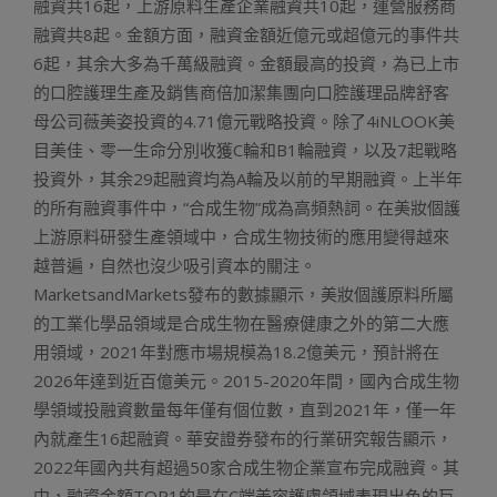
融資共16起，上游原料生產企業融資共10起，運營服務商
融資共8起。金額方面，融資金額近億元或超億元的事件共
6起，其余大多為千萬級融資。金額最高的投資，為已上市
的口腔護理生產及銷售商倍加潔集團向口腔護理品牌舒客
母公司薇美姿投資的4.71億元戰略投資。除了4iNLOOK美
目美佳、零一生命分別收獲C輪和B1輪融資，以及7起戰略
投資外，其余29起融資均為A輪及以前的早期融資。上半年
的所有融資事件中，“合成生物”成為高頻熱詞。在美妝個護
上游原料研發生產領域中，合成生物技術的應用變得越來
越普遍，自然也沒少吸引資本的關注。
MarketsandMarkets發布的數據顯示，美妝個護原料所屬
的工業化學品領域是合成生物在醫療健康之外的第二大應
用領域，2021年對應市場規模為18.2億美元，預計將在
2026年達到近百億美元。2015-2020年間，國內合成生物
學領域投融資數量每年僅有個位數，直到2021年，僅一年
內就產生16起融資。華安證券發布的行業研究報告顯示，
2022年國內共有超過50家合成生物企業宣布完成融資。其
中，融資金額TOP1的是在C端美容護膚領域表現出色的巨