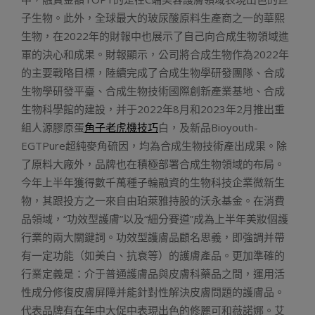
子生物。此外，全球最大的玻尿酸原料生產商之一的華熙
生物，在2022年的財報中也展示了自己向合成生物領域進
軍的決心和成果。財報顯示，公司將合成生物作為2022年
的主要戰略目標，陸續完成了合成生物學研發團隊、合成
生物學研發平臺、合成生物技術國際創新產業基地、合成
生物科學館的建設，并于2022年8月和2023年2月推出重
組人源膠原蛋
角子老虎機技巧
白，及新品Bioyouth-
EGTPure超純麥角硫因，均為合成生物技術產出成果。除
了原料大廠外，品牌也在積極部署合成生物領域的布局。
今年上半年獲得數千萬種子輪融資的生物科技企業微新生
物，其跟投方之一來自由珀萊雅持股的沃永基金。在消費
品領域，“功效型護膚”以及“細分賽道”成為上半年美妝個護
行業的兩大關鍵詞。功效型護膚品顧名思義，即強調并帶
有一定功能（如美白、抗衰等）的護膚產品。更加準確的
行業定義是：介于普通護膚品與皮膚科藥品之間，運用活
性成分修復皮膚屏障并能針對性解決皮膚問題的護膚品。
代表品牌有在年中大促中表現出色的修麗可和薇諾娜。艾