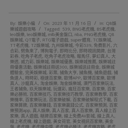
2023-
By:
娛樂小編
On:
2023 年 11 月 16 日
In:
Q8娛
11-
樂城遊戲攻略
Tagged:
539
,
BNG老虎機
,
BS老虎機
,
16
leo娛樂
,
leo娛樂城
,
mlb美金盤口
,
nba
,
PNG老虎機
,
Q8
娛樂城
,
QT電子
,
RTG電子遊戲
,
super體育
,
TC娛樂城
,
TT老虎機
,
TZ娛樂城
,
九州娛樂城
,
今彩539
,
免費影片
,
六
合彩
,
劈魚來了
,
博狗電子
,
即時比分
,
即時視訊開牌
,
台灣
彩券
,
吃角子老虎
,
吃角子老虎攻略
,
報馬仔
,
夢幻真人
,
大
樂透
,
威力彩
,
娛樂城
,
娛樂城優惠
,
娛樂城推薦
,
娛樂城註
冊優惠活動
,
娛樂城註冊送300
,
娛樂城送註冊金
,
娛樂城
體驗金
,
完美娛樂城
,
彩票
,
捕魚大亨
,
捕魚機
,
捕魚遊戲
,
捕
魚達人
,
時時彩
,
極速百家樂
,
歐博APP
,
歐博百家樂
,
歐博
真人
,
沙龍真人
,
淘金娛樂
,
淘金娛樂城
,
澳門百家樂玩法
,
王者捕魚
,
玖天娛樂城
,
玩運彩
,
瘋狂百家樂
,
百家樂
,
百家
樂必勝術
,
百家樂技巧
,
百家樂技巧教學
,
百家樂教學
,
百家
樂機率
,
百家樂玩法
,
百家樂破解
,
百家樂破解程式下載
,
百
家樂算牌
,
百家樂賺錢
,
百家樂贏錢公式
,
百家樂預測
,
百家
樂預測app
,
真人娛樂
,
真人百家
,
真人百家樂
,
真人線上百
家樂
,
真人遊戲
,
瞇牌百家樂
,
線上免費AV影城
,
線上真人
,
線上老虎機
,
線上遊戲
,
美女荷官
,
美女視訊百家樂
,
美金
盤
,
老虎機
,
老虎機中獎
,
老虎機必勝法
,
老虎機攻略
,
老虎