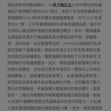
瑞咨詢發布的數據顯示，20
角子機玩法
20年中國功效型護
膚品行業規模已達到260.1億元，未來三年功效型護膚品行
業規模將以29.4的年均復合增速繼續增長，并于2023年達
到589.7億。上半年獲得融資的4家美容護膚品牌，幾乎均
在其核心產品線中強調功效護膚的概念。其中，醫美護膚
品牌協和天使主打通過醫美成分實現祛痘平衡、舒緩靜
膚、凈白祛斑、水光緊膚等功效；HEPROA海璞諾作為海
創生物旗下護膚品牌，根據自研成分主打針對肌膚微生態
的功能性抗衰護膚品；馥郁滿鋪則是首創了以芳香療法 生
物發酵的功效護膚體系。此外，美妝個護及輕醫美行業中
的細分新賽道，也在吸引更多市場目光。體現在上半年的
融資數據上，頭皮護理品牌漾博士、私處護理品牌芽覓、
純凈彩妝品牌朱棧作為消費品牌的代表，分別獲得了數千
萬元的早期融資。天貓淘寶大數據發布的報告顯示，越來
越多一二線女性群體和年輕群體開始關注頭皮養護，超過
42的用戶選購時更關注洗護產品中的成分和配方，小紅書
上頭皮護理相關話題討論度超過10萬 。此外，頭皮護理相