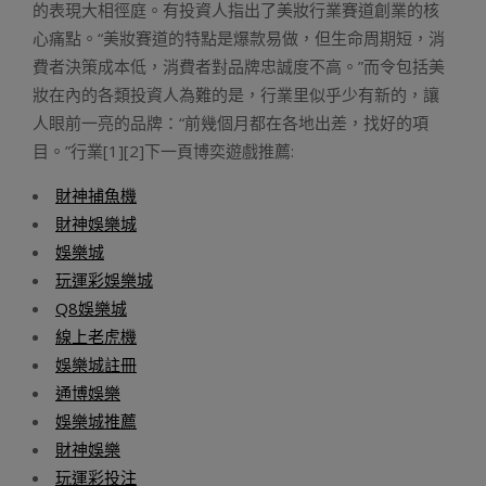
的表現大相徑庭。有投資人指出了美妝行業賽道創業的核
心痛點。“美妝賽道的特點是爆款易做，但生命周期短，消
費者決策成本低，消費者對品牌忠誠度不高。”而令包括美
妝在內的各類投資人為難的是，行業里似乎少有新的，讓
人眼前一亮的品牌：“前幾個月都在各地出差，找好的項
目。”行業[1][2]下一頁博奕遊戲推薦:
財神捕魚機
財神娛樂城
娛樂城
玩運彩娛樂城
Q8娛樂城
線上老虎機
娛樂城註冊
通博娛樂
娛樂城推薦
財神娛樂
玩運彩投注