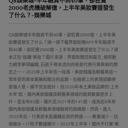
Q8娛樂城-半年融資不到40筆，卻狂賣
Menu
2000老虎機破解億，上半年美妝賽道發生
了什么？-娛樂城
Q8娛樂城半年融資不到40筆，卻狂賣2000億，上半年美
妝賽道發生了什么？掃一掃下載界面新聞APP半年融資不
到40筆，卻狂賣2000億，上半年美妝賽道發生了什么？資
本正在“逃離”美妝？圖片來源：界面新聞范劍磊文_億邦動
力網李夢琪編輯_石航千資本流向向來是代表行業興衰的標
志之一。2023年上半年告一段落，美妝個護及輕醫美這一
常年受到資本簇擁和關注的品類，在融資上的表現卻顯得
差強人意。據不完全統計，自2020年本土美妝品牌的“上市
大年”起，國內美妝個護及輕醫美領域的融資數量逐步上
升，從全年83起，飆升至2021年的141起，成為近8年來
國內美妝個護及輕醫美領域融資的高峰期。然而，進入
2023年后，行業卻未能繼續此前的熱度——數量減少、估
值縮水。IT桔子數據顯示，2023年上半年，國內子行業“美