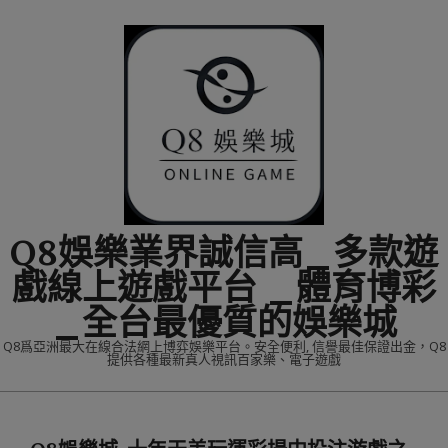
Skip
to
content
Q8娛樂業界誠信高_多款遊
戲線上遊戲平台 _體育博彩
_全台最優質的娛樂城
Q8爲亞洲最大在線合法網上博弈娛樂平台。安全便利, 信譽最佳保證出金，Q8
提供各種最新真人視訊百家樂、電子遊戲
Primary
Navigation