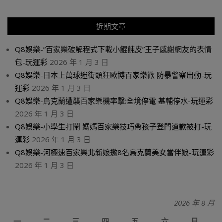
近期文章
Q8娛樂-“百家樂破解程式下載小餛飩皮”王子感謝網友的表情
包-玩運彩
2026 年 1 月 3 日
Q8娛樂-日本上萬球迷街頭狂歐博百家樂歡 防暴警察出動-玩
運彩
2026 年 1 月 3 日
Q8娛樂-烏克蘭遭襲百家樂機率擊:全境停電 基輔停水-玩運彩
2026 年 1 月 3 日
Q8娛樂-小學生打鬧 媽媽百家樂技巧帶孩子登門道歉被打-玩
運彩
2026 年 1 月 3 日
Q8娛樂-河極速百家樂北新娘邀8名烏克蘭美女當伴娘-玩運彩
2026 年 1 月 3 日
2026 年 8 月
一
二
三
四
五
六
日