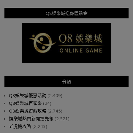
Q8娛樂城送你體驗金
分類
Q8娛樂城優惠活動
(2,409)
Q8娛樂城百家樂
(24)
Q8娛樂城遊戲攻略
(2,745)
娛樂城熱門新聞搶先報
(2,521)
老虎機攻略
(2,243)